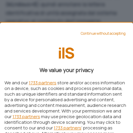
(
) quindi annotare la lettera
Windows+E
identificativa di unità assegnata dal sistema
operativo al contenuto dell’immagine.
Nell’esempio in figura è
.
E:
Continue without accepting
We value your privacy
We and our
1733 partners
store and/or access information
on a device, such as cookies and process personal data,
such as unique identifiers and standard information sent
by a device for personalised advertising and content,
advertising and content measurement, audience research
and services development. With your permission we and
our
1733 partners
may use precise geolocation data and
identification through device scanning. You may click to
consent to our and our
1733 partners
’ processing as