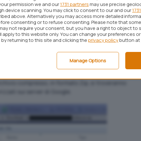
your permission we and our
1731 partners
may use precise geolo
ugh device scanning. You may click to consent to our and our
1731
ibed above. Alternatively you may access more detailed inform
fore consenting or to refuse consenting. Please note that some
may not require your consent, but you have a right to object to 
ckup, Google memorizzerà e conserverà per alcuni
ll apply to this website only. You can change your preferences o
by returning to this site and clicking the
privacy policy
button at
e che contiene tutte le informazioni dell’utente. Per
 nome sarà
, preceduto dal nome
-takeout.zip
Manage Options
zzarlo sul sistema locale
, è sufficiente fare clic su
rchivio compresso, in formato Zip, si troveranno
izzati sui server di Google.