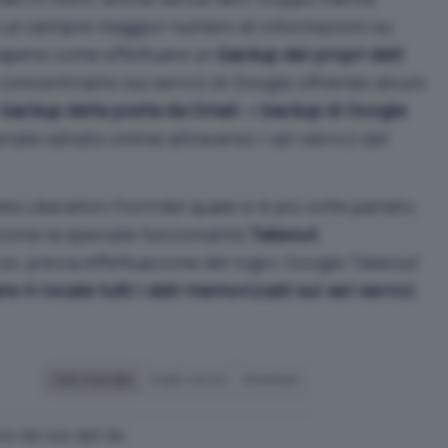
re un sempre maggior numero di informazioni su
sapere come effettuare un
backup dei propri dati
ci concentriamo sui servizi di Google offrendo alcuni
l
backup della posta da Gmail
, il
backup di Google
iale salvato online attraverso i vari servizi del
ta Liberation Front
del quale si è più volte parlato,
ione la speciale funzionalità
Takeout
.
zzo
, previa effettuazione del login, Google Takeout
e in locale tutti i dati memorizzati sui vari servizi