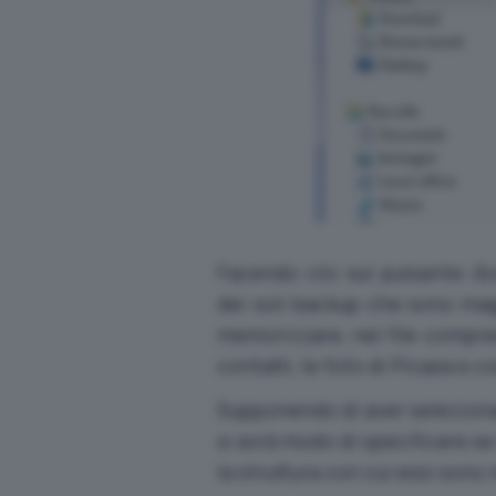
Facendo clic sul pulsante
Sc
dei soli backup che sono maggi
memorizzare, nel file compres
contatti, le foto di Picasa e co
Supponendo di aver selezionato
si avrà modo di specificare se s
la struttura con cui essi sono