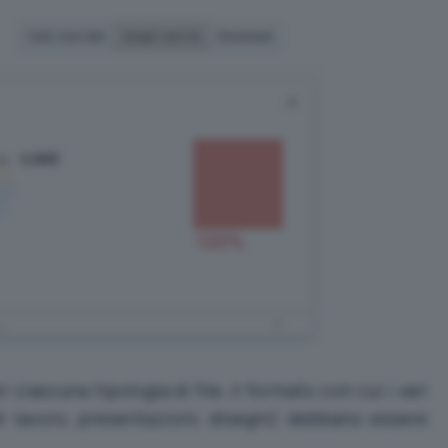
 ciascuna tipologia di file, il formato con cui i vari
i lavoro, presentazioni, disegni) debbano essere