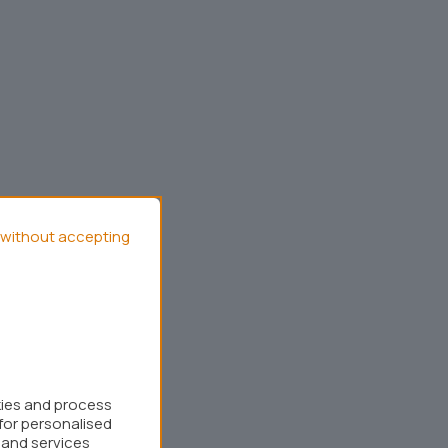
without accepting
kies and process
for personalised
 and services