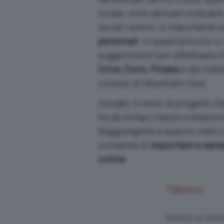
locale, sono abituati a salva
server remoti, è importante 
personali
. In quest’articolo 
suggerimenti per effettuare i
Drive, Docs, Picasa
e del mater
colosso di Mountain View.
Google, in seno al progetto
Da
ha da tempo messo a disposiz
Raggiungibile
a questo indiri
consente di
esportare e salvar
online
.