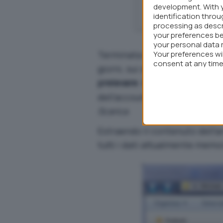
development. With 
identification thro
processing as descr
your preferences be
your personal data 
Terminata l’operazione di ba
Your preferences wi
consent at any time 
giorni, sui suoi server, un fil
webpage.
prelevare il backup
(il suo
dell’account Google)
e memori
Scarica
.
Estraendo il contenuto dell’a
tutti i dati attualmente memor