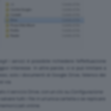
egli i servizi
, è possibile richiedere l’effettuazione
or interesse. In altre parole, ci si può limitare a
so, solo i documenti di Google Drive, l’elenco dei
sì via.
 il servizio Drive, con un clic su
Configurazione
alvare tutti i file in un’unica cartella o se replicare
 memorizzati online.