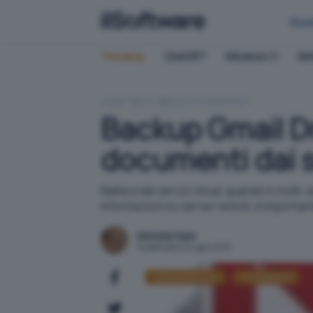
Bus
Trending:
ChatGPT
Windows 11
QN
HOME
RETI
BACKUP E RIPRISTINO
Backup Gmail Dr
documenti dai s
Nell'era dei servizi cloud, quando in molt
informazioni su server remoti, è importan
Michele Nasi
Pubblicato il 24 gen 2013
Posta elettronica
Thunderbird