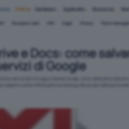
iness
Offerte
Hardware
Applicativi
Sicurezza
Ret
AP
Recupero dati
VPN
Edge
Privacy
Patch Manag
ive e Docs: come salvare
ervizi di Google
i, anche senza farci troppo mente locale, sono abituati a salv
te sapere come effettuare un backup dei propri dati personali