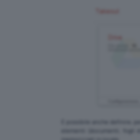
È possibile anche definire, per
elementi (documenti, fogli d
memorizzati in locale.