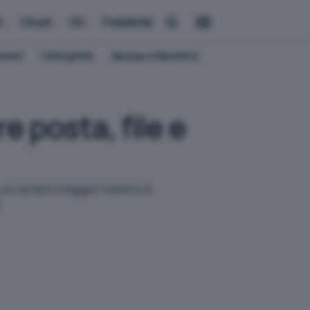
i
Cloud
OS
Pubblicità
ement
Crittografia
Backup e Ripristino
 posta, file e
are un sempre maggior numero di
.