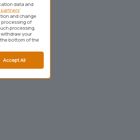
cation data and
 partners
’
ation and change
 processing of
such processing.
r withdraw your
 the bottom of the
Accept All