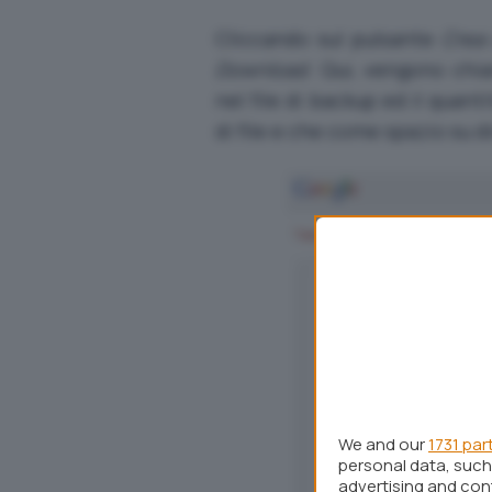
Cliccando sul pulsante
Crea 
Download
. Qui, vengono chia
nel file di backup ed il quant
di file e che come spazio su d
We and our
1731 par
personal data, such 
advertising and co