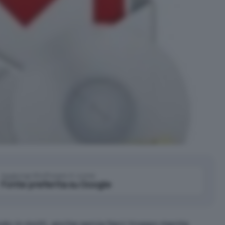
Aggiungi IlSoftware.it come
Fonte preferita su Google
ando in molti, anche senza farci troppo mente