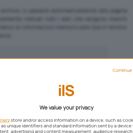
archivio
, si passerà automaticamente alla pagina
ramente indicati tutti i dati che vengono inseriti
itativo di informazioni memorizzate (sia in termini
isco).
Continue 
We value your privacy
tners
store and/or access information on a device, such as coo
as unique identifiers and standard information sent by a device 
ntent, advertising and content measurement, audience research