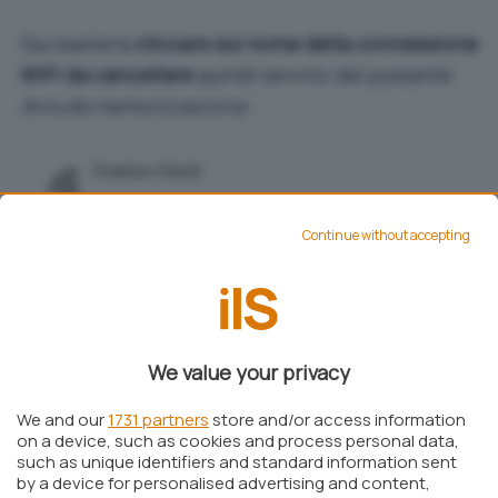
Qui basterà
cliccare sul nome della connessione
WiFi da cancellare
quindi servirsi del pulsante
Annulla memorizzazione
.
Continue without accepting
We value your privacy
We and our
1731 partners
store and/or access information
on a device, such as cookies and process personal data,
such as unique identifiers and standard information sent
by a device for personalised advertising and content,