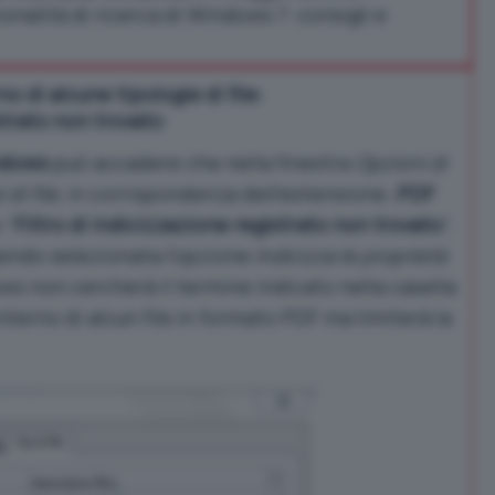
onalità di ricerca di Windows 7: consigli e
o di alcune tipologie di file:
strato non trovato
indows
può accadere che nella finestra
Opzioni di
di file
, in corrispondenza dell’estensione
.PDF
 “
Filtro di indicizzazione registrato non trovato
“.
sendo selezionata l’opzione
Indicizza le proprietà
ws non cercherà il termine indicato nella casella
interno di alcun file in formato PDF ma limiterà la