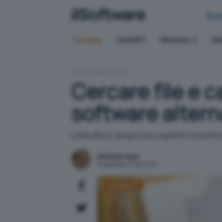
Bus
Trending:
ChatGPT
Windows 11
QN
HOME
WINDOWS
Cercare file e c
software altern
Unità disco sempre più capienti consento
Michele Nasi
Pubblicato il 11 ott 2012
Windows 7