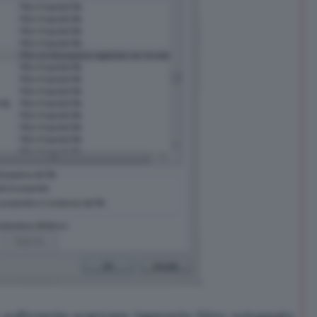
 sufficiente scaricare l’apposito filtro sviluppato