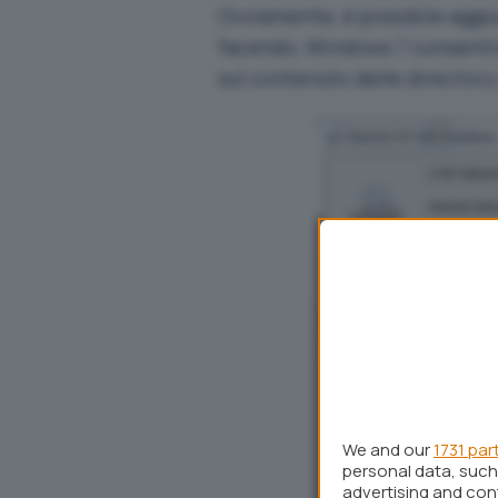
Ovviamente, è possibile aggi
facendo, Windows 7 consentir
sul contenuto delle director
We and our
1731 par
personal data, such 
advertising and co