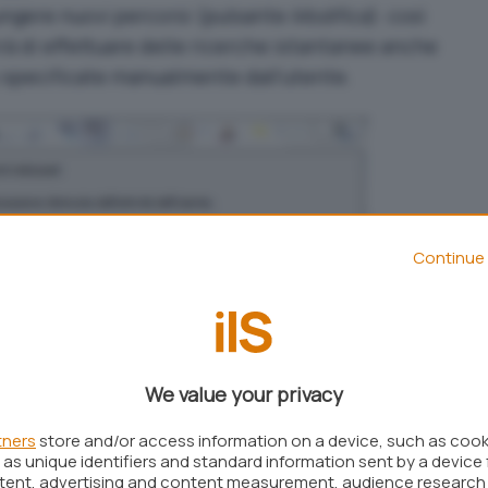
ungere nuovi percorsi (pulsante
Modifica
): così
à di effettuare delle ricerche istantanee anche
y specificate manualmente dall’utente.
Continue 
We value your privacy
tners
store and/or access information on a device, such as coo
as unique identifiers and standard information sent by a device 
ntent, advertising and content measurement, audience research