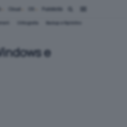
i
Cloud
OS
Pubblicità
ement
Crittografia
Backup e Ripristino
 Windows e