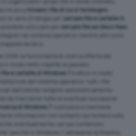
si organizzano i propri file in modo ordinato,
uscire più a
trovare i file di cui si ha bisogno
.
co le varie strategie per
cercare file e cartelle in
 possibile utilizzare per
cercare file sul disco fisso
integrati nel sistema operativo mentre altri sono
viluppate da terzi.
nel 2009, la funzionalità di ricerca offerta dal
a in modo netto rispetto al passato.
 file e cartelle di Windows 7
è attivo in modo
tallazione del sistema operativo: tutti i file
sonali dell’utente vengono automaticamente
do da tracciarne tutte le eventuali successive
ricerca di Windows 7
costruisce e mantiene
iene informazioni non soltanto sul nome e sulla
anche, eventualmente, sul suo contenuto.
e” perché in Windows 7, attraverso la finestra