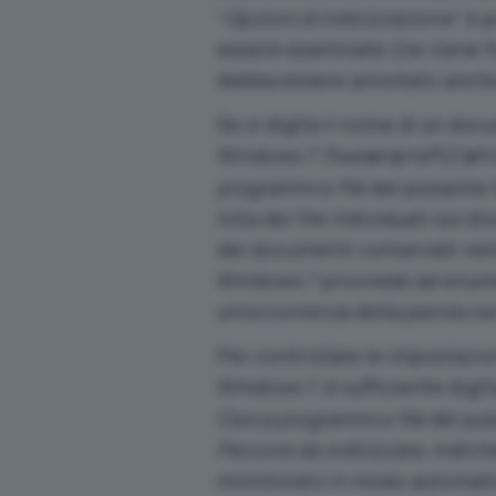
“
Opzioni di indicizzazione
” è 
essere esaminate (ne viene for
debba essere annotato anche i
Se si digita il nome di un do
Windows 7 (
%userprofile%
programmi e file
del pulsante 
lista dei file individuati sul 
dei documenti conservati nell
Windows 7 provvede ad enumer
un’occorrenza della parola ce
Per controllare le impostazion
Windows 7, è sufficiente digi
Cerca programmi e file
del pul
Percorsi da indicizzare
, indic
monitorato in modo automati