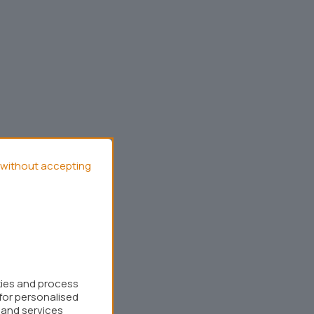
without accepting
kies and process
for personalised
 and services