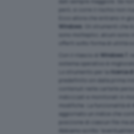
dati sempre maggiore. Se non 
però, si corre il rischio non ri
Ecco allora che entrano in gio
Windows
. Gli strumenti che è
sono molteplici, alcuni sono 
offerti sotto forma di utilità s
Con il rilascio di
Windows 7
, 
sistema operativo è migliorat
Lo strumento per la
ricerca di
predefinito sin dalla prima ins
contenuti nelle cartelle per
indicizzati e monitorati in mo
modifiche. La funzionalità di
aggiornato un indice che cont
posizione di ciascun file ma 
Abbiamo scritto “eventualment