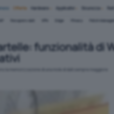
iness
Offerte
Hardware
Applicativi
Sicurezza
Ret
AP
Recupero dati
VPN
Edge
Privacy
Patch Manag
artelle: funzionalità di
ativi
no la memorizzazione di una mole di dati sempre maggiore.