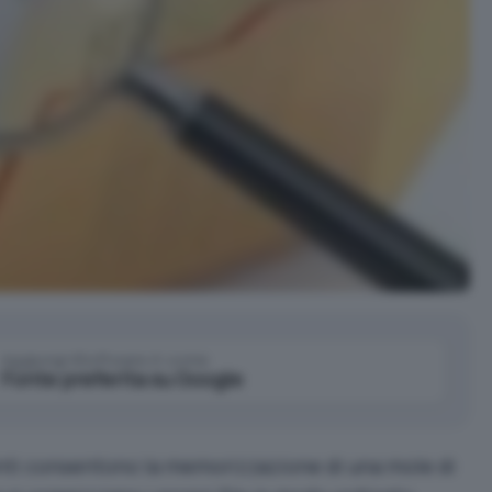
Aggiungi IlSoftware.it come
Fonte preferita su Google
nti consentono la memorizzazione di una mole di