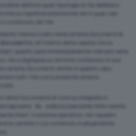
possibile definire quali tipologie di file debbano
nita la rispettiva estensione) ed in quali casi
l contenuto del file.
cumento memorizzato nella cartella
Documenti
di
) all’interno della casella
Cerca
\Documents
Start, questo sarà immediatamente indicato nella
disco. Se si digitasse un termine contenuto in uno
a cartella
Documenti
, anche in questo caso
are tutti i file ove è presente almeno
rcata.
i della funzionalità di ricerca integrata in
tare
nella casella
opzioni di indicizzazione
sante Start: il sistema operativo, nel riquadro
herà le cartelle il cui contenuto è attualmente
co.