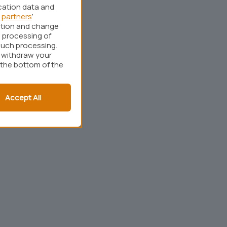
cation data and
 partners
’
ation and change
 processing of
such processing.
r withdraw your
 the bottom of the
Accept All