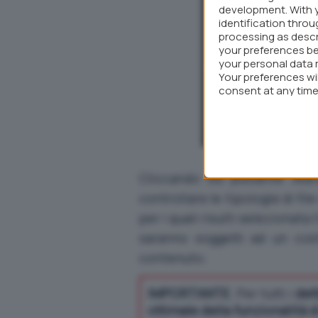
development. With 
identification thro
processing as descr
your preferences be
your personal data 
Your preferences wi
consent at any time 
webpage.
Cliccando sul pulsante
Ava
controllare le tipologie di fil
per i quali risulti selezionata
saranno soggetti ad un cost
contenuto.
IMPORTANTE
. Per tutti i
det
ottimale della funzionalità 