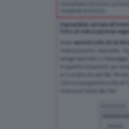
consultare l’articolo
La funzi
modalità d’utilizzo
.
Impossibile cercare all’intern
Filtro di indicizzazione regi
Sulle
versioni a 64 bit di W
indicizzazione, Avanzate, Tipi 
venga riportato il messaggio
In queste situazioni, pur es
e il contenuto del file
, Windo
Cerca e programmi e file
all’
ricerca al nome dei file.