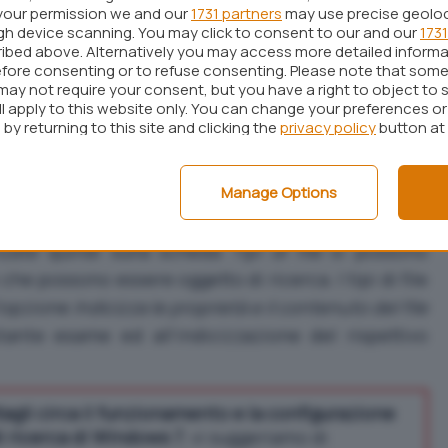
your permission we and our
1731 partners
may use precise geolo
ugh device scanning. You may click to consent to our and our
1731
ibed above. Alternatively you may access more detailed inform
fore consenting or to refuse consenting. Please note that some
may not require your consent, but you have a right to object to 
ll apply to this website only. You can change your preferences o
by returning to this site and clicking the
privacy policy
button at
Manage Options
nzate
quindi sulla scheda
Tipi di file
si possono
e che possono essere oggetto di ricerca. I tipi di file
 l’opzione
Indicizza le proprietà e il contenuto del file
ante esame ed all’indicizzazione del rispettivo
tagli circa il funzionamento e la configurazione
di ricerca di Windows 7
, vi suggeriamo di