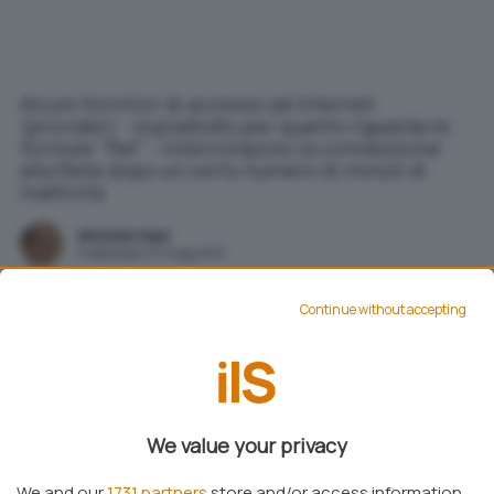
Alcuni fornitori di accesso ad Internet
(provider) - soprattutto per quanto riguarda le
formule "flat" - interrompono la connessione
alla Rete dopo un certo numero di minuti di
inattività.
Michele Nasi
Pubblicato il 31 mag 2001
Continue without accepting
Aggiungi IlSoftware.it come
Fonte preferita su Google
Alcuni fornitori di accesso ad Internet
We value your privacy
(provider) – soprattutto per quanto riguarda le
We and our
1731 partners
store and/or access information