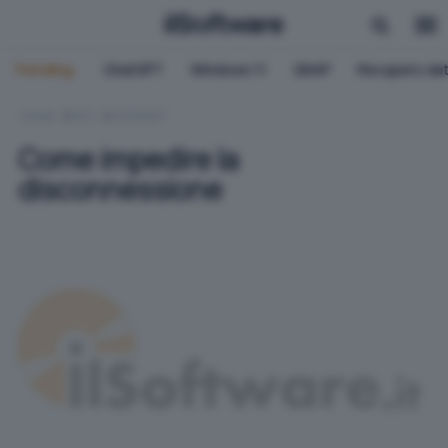
Trending:
ChatGPT
Windows 11
QNAP
Recupero dat
HOME
RETI
INTERNET
Come impedire la
disconnessione