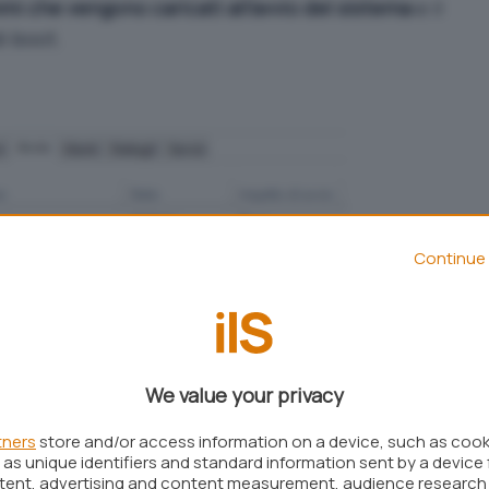
i che vengono caricati all’avvio del sistema
e il
i boot.
Continue 
We value your privacy
nna
Impatto di avvio
, Windows indica quanto il
tners
store and/or access information on a device, such as coo
as unique identifiers and standard information sent by a device 
fluisce sulla procedura di boot.
ntent, advertising and content measurement, audience research