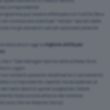
i quale elemento si tratta e facilita
mma corrispondente.
 programma
può essere effettuata con l’utilità
Revo
le nel riconoscere eventuali “residui” lasciati dalle
anche tra gli elementi caricati automaticamente
ns
resta ancor oggi la
migliore utilità per
vio
.
 che il
Task Manager
riporta nella scheda
Avvio
tra in
Logon
.
ti non soltanto possono disattivarne il caricamento
 dalla corrispondente casella) ma accedendo al
del tasto destro) quindi scegliendo
Delete
ente l’esecuzione all’avvio del sistema
la voce che ne dispone l’avvio).