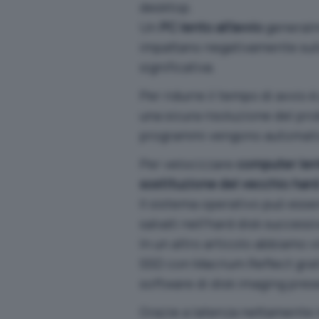
desktop.
Un
PC lento all’avvio
generalm
impattano negativamente sull
significativa.
Per ridurre il tempo di avvio 
una sicura risoluzione del pr
programmi vengono automati
Per velocizzare
computer lent
sostituzione del vecchio hard
Il sistema operativo può ess
salvati nell’hard disk succes
In un altro articolo abbiamo 
SSD con Macrium Reflect grat
software di disk imaging pres
Grazie a
latenza nettamente i