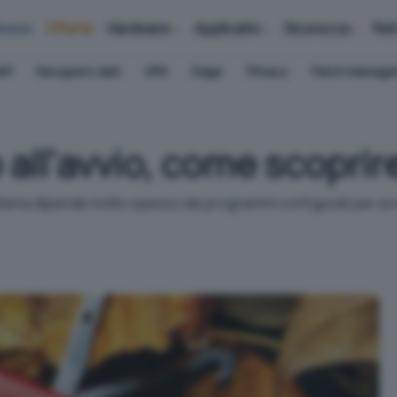
iness
Offerte
Hardware
Applicativi
Sicurezza
Ret
AP
Recupero dati
VPN
Edge
Privacy
Patch Manag
all'avvio, come scoprir
oblema dipende molto spesso dai programmi configurati per avvi