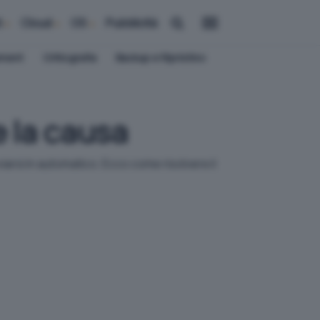
i
Cloud
OS
Pubblicità
ement
Crittografia
Backup e Ripristino
e la causa
arsi in automatico. Ecco come risolvere il