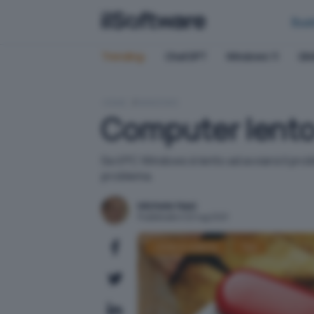
Bus
Trending:
ChatGPT
Windows 11
QN
HOME
WINDOWS
Computer lento 
Se il PC Windows è lento ad avviarsi il pr
problema.
Michele Nasi
Pubblicato il 22 lug 2021
Utilità di sistema
Tips