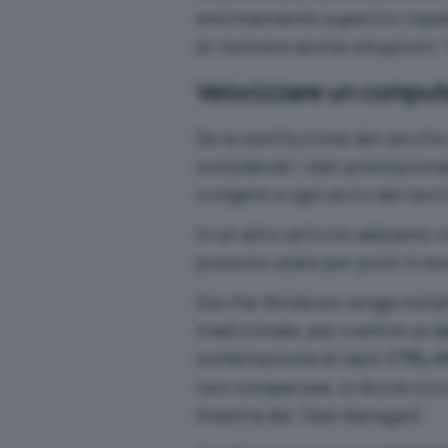
enormemente superiori rispett
di risolvere anche situazioni “
Velocizzare un computer
Se la sostituzione del vecchi
considerati i
dati prestazional
svolgere a ogni avvio del lav
In un altro articolo abbiamo v
possono usare per porsi in e
Sia che Windows venga installa
tradizionale, per sveltire un
c
combinazione di tasti
CTRL+
non comparisse, si dovrà clic
finestra del
Task Manager
).