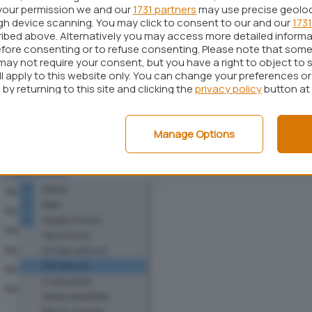
your permission we and our
1731 partners
may use precise geolo
gato da ciascun programma per eseguirsi
ugh device scanning. You may click to consent to our and our
1731
ul processore, basta cliccare con il tasto destro
ibed above. Alternatively you may access more detailed inform
fore consenting or to refuse consenting. Please note that some
uella contenente i nomi delle colonne:
Nome,
may not require your consent, but you have a right to object to 
) quindi “spuntare” la voce
CPU all’avvio
.
ll apply to this website only. You can change your preferences o
by returning to this site and clicking the
privacy policy
button at
Manage Options