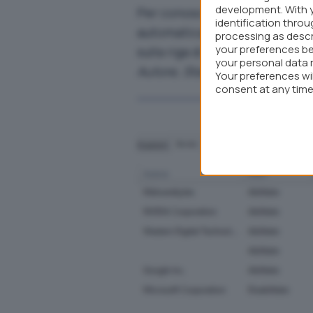
development. With 
Per conoscere il tempo impie
identification thro
automaticamente e “il peso” s
processing as descr
your preferences be
sulla riga di intestazione (q
your personal data 
Autore, Stato, Impatto di avvio
Your preferences wi
consent at any time 
webpage.