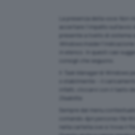
La presenza della voce
Non m
accertare l’impatto sull’avvi
presente a livello di sistema
Windows Insider
l’indicazion
in elenco. In questi casi sugg
consigli che seguono.
Il
Task Manager
di Windows pe
o stabilmente – il caricamen
infatti, cliccarvi con il tast
Disabilita
.
Sempre dal menu contestuale (
comando
Apri percorso file
Win
nella cartella ove si trova il f