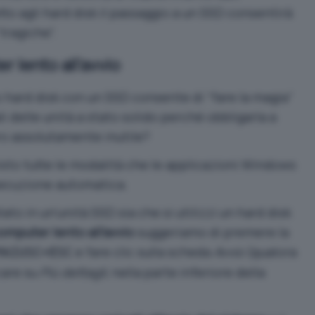
o agli hard disk
il passaggio a un SSD consentirà
tragiche”.
 lento all’avvio
o hard disk con un SSD consente di “fare la magia”
i delle unità a stato solido
perché obbligarla a
oro assolutamente inutile?
isto tutte le modalità che le
applicazioni Windows
secuzione automatica
.
to in un’unità SSD sia che si utilizzi un hard disk
omputer lento all’avvio
suggeriamo di premere la
e fare clic sulla scheda
Avvio
(qualora
MAIUSC+ESC
care su
Più dettagli
, nella parte inferiore della