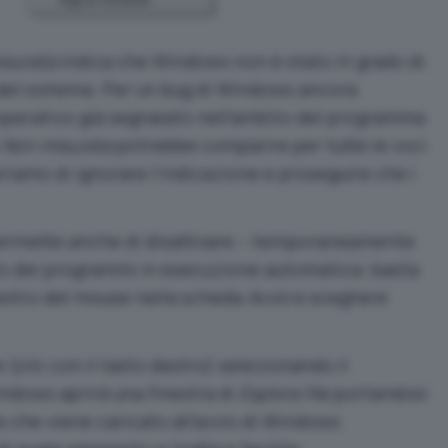
isurata
indica che Windows non è stato in grado di
o del sistema. Per un bug di Windows ancora
 operativo già segnalato nell’ambito del programma
e
Non misurata
potrebbe comparire per tutte le voci
eriamo di ignorare l’indicazione e proseguire che i
rmette anche di disattivare – temporaneamente
to dei programmi in esecuzione automatica: basta
o destro del mouse nella scheda
Avvio
e scegliere
clic con il tasto destro) selezionando il
dows aprirà una finestra di
Esplora file
portandosi
ile che viene caricato all’avvio di Windows.