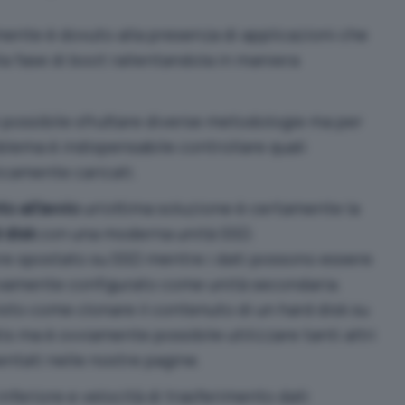
ente è dovuto alla presenza di applicazioni che
a fase di boot rallentandola in maniera
è possibile sfruttare diverse metodologie ma per
oblema è indispensabile controllare quali
camente caricati.
o all’avvio
un’ottima soluzione è certamente la
 disk
con una moderna unità SSD.
ere spostato su SSD
mentre i dati possono essere
sivamente configurato come unità secondaria.
visto come
clonare il contenuto di un hard disk su
is
ma è ovviamente possibile utilizzare tanti altri
entati nelle nostre pagine.
nferiore e velocità di trasferimento dati