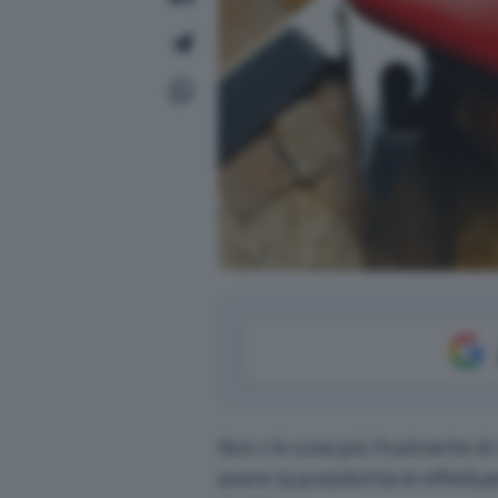
Non c’è cosa più frustrante di
avere la possibilità di effettu