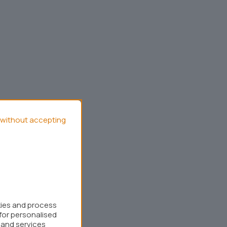
without accepting
kies and process
for personalised
 and services