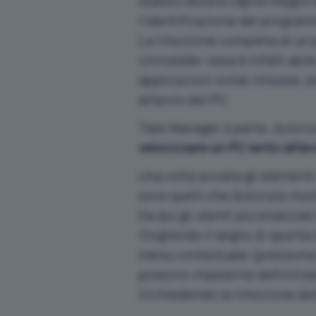
Questo aiuta a capire meglio d
l’identificazione del progra
La
rimozione completa di un
Uninstaller
: essa è infatti abi
applicazioni ormai rimosse, 
all’avvio del PC.
Task Manager a parte,
Autoru
velocizzare un PC lento all’av
Una volta avviata gli elementi
sono quelli che Autoruns mos
Da qui gli utenti più smalizia
(togliendo il segno di spunta
menu contestuale (pressione 
possono impedirne definitivam
(richiedendo la rimozione del