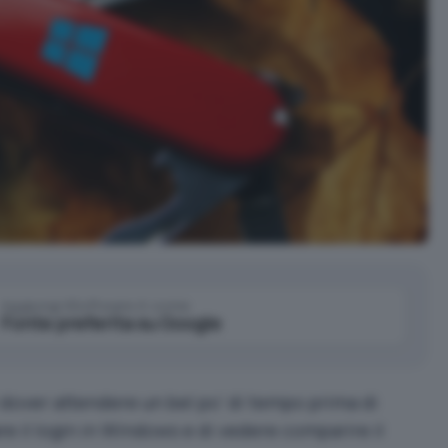
Aggiungi IlSoftware.it come
Fonte preferita su Google
 dover attendere un bel po’ di tempo prima di
are il login in Windows e di vedere comparire il