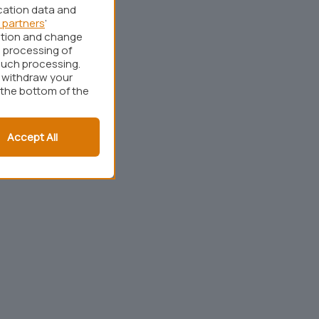
cation data and
 partners
’
ation and change
 processing of
such processing.
r withdraw your
 the bottom of the
Accept All