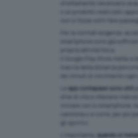
strettamente necessario acqu
o un prodotto realizzato appos
non si fosse soliti fare passeg
Per le normali esigenze, acce
smartphone sono già sufficien
propria attività fisica.
Il Google Play Store mette a 
traccia della distanza percors
dei minuti di movimento ogni
Le
app contapassi sono utili
p
stile di vita e ottenere indica
iniziare con lo smartphone, t
cammina o si corre, per poi 
gli sportivi.
L’importante,
quando si insta