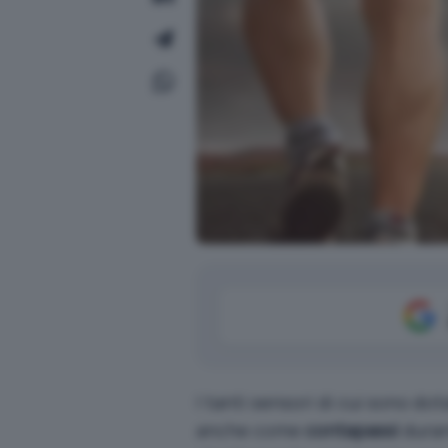
I tanti sensori di cui sono d
anche come
contapassi
duran