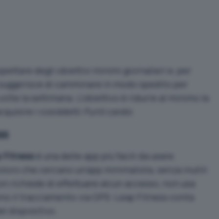
spettare degli obiettivi minimi giornalieri e, per
, suggerisce di camminare in modo spedito per
olte la settimana. L’obiettivo è ridurre al minimo la
quisire i cosiddetti
Punti cardio
.
ss
 Fitness
è una delle app più facili da usare.
loro che cercano un’app minimalista, senza inutili
on richiede di effettuare alcun accesso, non usa
no il tracciamento via GPS: Leap Fitness conta
el dispositivo.