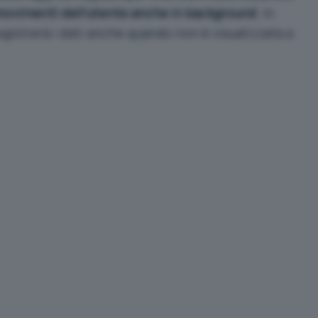
 movimenti dell’utente anche in background
. In
gistrerà i dati anche quando non è visualizzata a