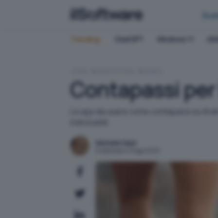
Bus
Trending:
ChatGPT
Windows 11
QN
HOME
SMARTPHONE
MOBILE
Contapassi per 
Le app da usare come contapassi su Androi
indossabili.
Michele Nasi
Pubblicato il 13 ago 2020