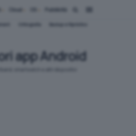
i
Cloud
OS
Pubblicità
ement
Crittografia
Backup e Ripristino
ori app Android
and, smartwatch e altri dispositivi