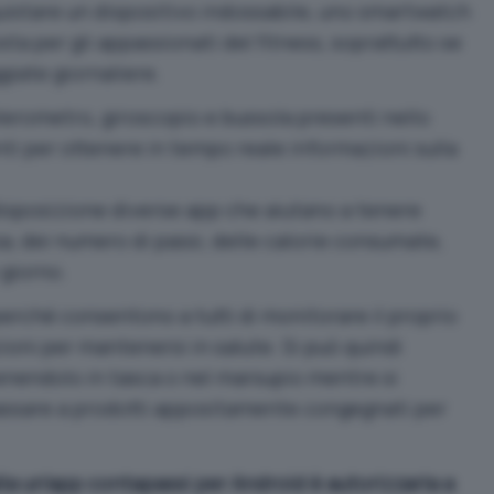
istare un dispositivo indossabile, uno smartwatch
ta per gli appassionati del fitness, soprattutto se
giate giornaliere.
lerometro, giroscopio e bussola presenti nello
ti per ottenere in tempo reale informazioni sulla
disposizione diverse app che aiutano a tenere
a, dei numero di passi, delle calorie consumate,
 giorno.
erché consentono a tutti di monitorare il proprio
zioni per mantenersi in salute. Si può quindi
enendolo in tasca o nel marsupio mentre si
passare a prodotti appositamente congegnati per
lla un’app contapassi per Android è autorizzarla a