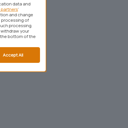
cation data and
 partners
’
ation and change
 processing of
such processing.
r withdraw your
 the bottom of the
Accept All