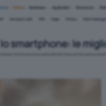
iness
Offerte
Hardware
Applicativi
Sicurezza
Ret
AP
Recupero dati
VPN
Edge
Privacy
Patch Manag
lo smartphone: le migli
d per monitorare la propria attività fisica anche senza smartb