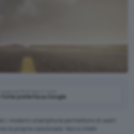
Aggiungi IlSoftware.it come
Fonte preferita su Google
otati i moderni smartphone permettono di usarli
te le proprie camminate. Non è infatti