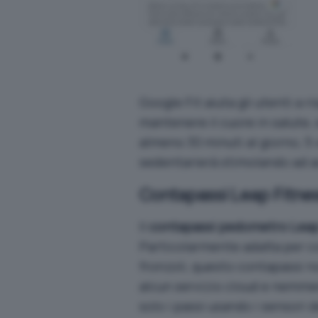
Google Fit aiuta gli utenti a ri
mantenere il cuore in salute
almeno 30 minuti al giorno, 5 v
sedentarierà stimolando ad ac
Contapassi Leap Fitne
Il
contapassi pedometro Leap
Particolarmente adatta per co
fronzoli, questo contapassi n
alcun servizio cloud e nemme
solo i passi usando i sensori d