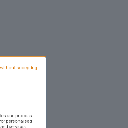
without accepting
kies and process
for personalised
 and services