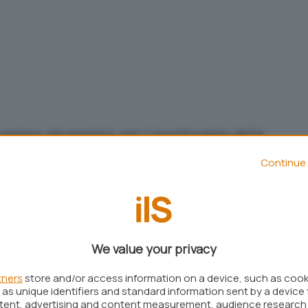
 sempre
, ad esempio, per il monitoraggio della
possibile per l’app registrare i dati allorquando
Continue 
ai produttori dei dispositivi mobili
o che registra il numero dei passi compiuti ed
We value your privacy
ioni restituendo una serie di informazioni utili.
tners
store and/or access information on a device, such as coo
one hanno integrato app che si comportano come
as unique identifiers and standard information sent by a device 
predefinita di Android. Esempi degni di nota sono
ntent, advertising and content measurement, audience research