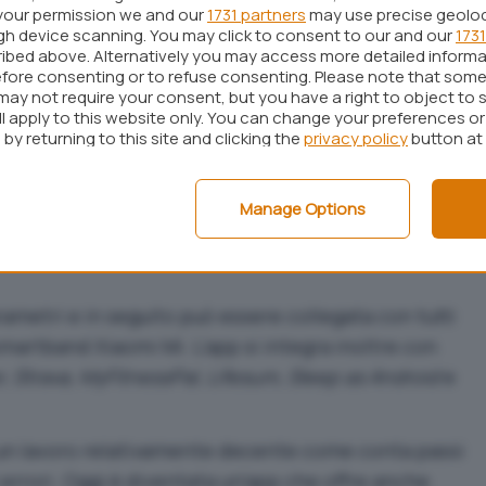
your permission we and our
1731 partners
may use precise geolo
lth
(ex S-Health) e
Health
di LG.
ugh device scanning. You may click to consent to our and our
1731
e prima di rivolgervi ad applicazioni di terze parti
ibed above. Alternatively you may access more detailed inform
fore consenting or to refuse consenting. Please note that some
so vostro. Dal momento che sono state progettate
may not require your consent, but you have a right to object to 
enda che ha realizzato lo smartphone, non è
ll apply to this website only. You can change your preferences o
by returning to this site and clicking the
privacy policy
button at
e siano più precise rispetto ad altre soluzioni.
Manage Options
lizzare come contapassi sullo smartphone è
Google
rametri e in seguito può essere collegata con tutti
martband Xiaomi Mi. L’app si integra inoltre con
 Strava, MyFitnessPal, Lifesum, Sleep as Android
e
 un lavoro relativamente decente come conta passi
rrori. Oggi è diventata un’app che offre anche