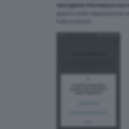
raccogliere informazioni sui
questo modo l’applicazione re
tutto schermo.