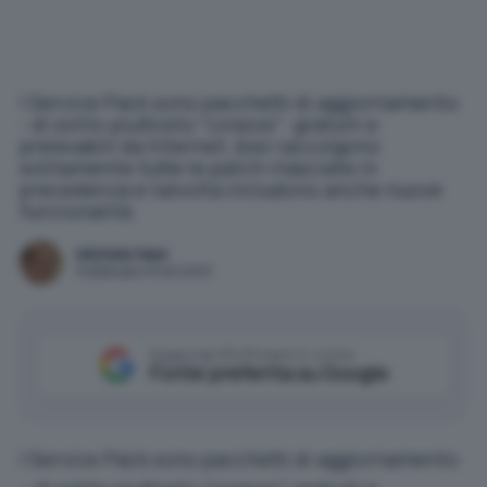
I Service Pack sono pacchetti di aggiornamento
- di solito piuttosto "corposi": gratuiti e
prelevabili da Internet, essi raccolgono
solitamente tutte le patch rilasciate in
precedenza e talvolta includono anche nuove
funzionalità.
Michele Nasi
Pubblicato il 8 ott 2003
Aggiungi IlSoftware.it come
Fonte preferita su Google
I Service Pack sono pacchetti di aggiornamento