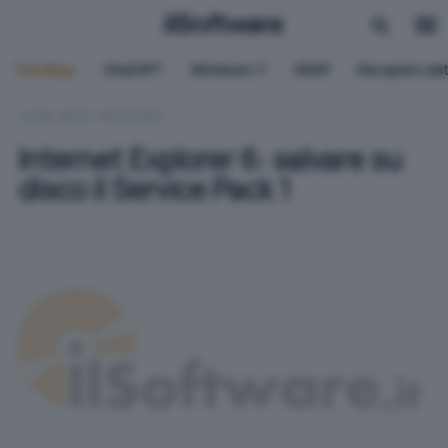
Trending:
ChatGPT
Windows 11
QNAP
Recupero dat
HOME
RETI
INTERNET
Internet Explorer 6: salvare su
disco il Service Pack 1