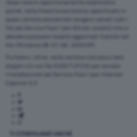
(dopo averlo opportunamente esaminato)
quindi, nella finestra successiva, specificate in
quale cartella desiderate vengano salvati tutti i
file del Service Pack 1 per IE6 ed i sistemi che si
desidera possano essere aggiornati tramite tali
file (Windows 98, NT, ME, 2000/XP).
Portatevi, infine, nella cartella indicata e fate
doppio clic sul file IE6SETUP.EXE per avviare
l’installazione del Service Pack 1 per Internet
Explorer 6.0.
TI CONSIGLIAMO ANCHE