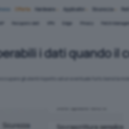
iness
Offerte
Hardware
Applicativi
Sicurezza
Ret
AP
Recupero dati
VPN
Edge
Privacy
Patch Manag
erabili i dati quando il
cupare gli utenti rispetto ad un eventuale furto bensì la mole 