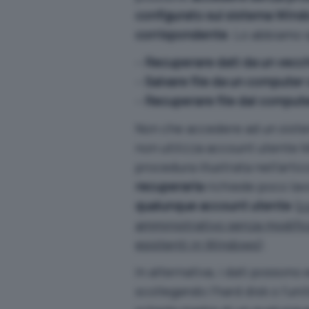
configurato sul sistema Win
corrispondente
. Lo abbiamo s
–
Recuperare dati da un vecch
–
Salvare file da un computer 
–
Recuperare file dal compute
Non che accedere ad un sist
non utilizza account utente Mi
procedura illustrata nell’arti
recuperarla
richiede poco lav
qualunque account utente
(
c
amministrativo senza modifica
esistenti in Windows
).
In alternativa, i dati possono
scollegando l’hard disk o l’un