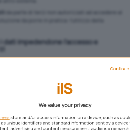
 altro sistema.
ili
da parte di terzi non autorizzati ad accedere al
luzione da porre in pratica: l’utilizzo della
 i dati impedendone l’accesso e
zi
le, soprattutto nel caso degli hard disk
Continue 
dizionale, questo solitamente
non viene
ci, infatti, il sistema operativo provvede solo a
ato ma esso continua ad essere conservato sul
We value your privacy
 è possibile usare software come
Recuva,
tners
store and/or access information on a device, such as coo
as unique identifiers and standard information sent by a device 
lati con il nuovo PhotoRec
ntent, advertising and content measurement, audience research