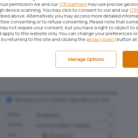
ati con Disk Drill
your permission we and our
1731 partners
may use precise geolo
ugh device scanning. You may click to consent to our and our
1731
ibed above. Alternatively you may access more detailed inform
ori
chances
di un recupero positivo allorquando i
fore consenting or to refuse consenting. Please note that some
i sovrascritti.
may not require your consent, but you have a right to object to 
o fisso o dello “spazio libero”, infatti, funzionano
ll apply to this website only. You can change your preferences o
by returning to this site and clicking the
privacy policy
button at
ellati in modo tale da renderne impossibile il
Manage Options
a funzionalità per la cancellazione sicura dei dati
 download
) accessibile cliccando su
Strumenti,