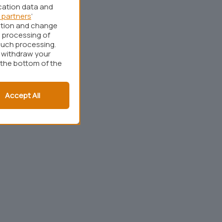
cation data and
 partners
’
ation and change
 processing of
such processing.
r withdraw your
 the bottom of the
Accept All