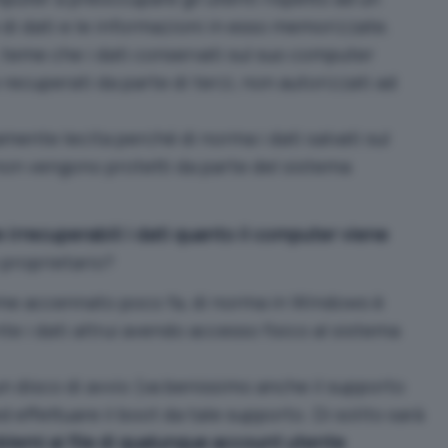
 di dati e le informazioni in esso memorizzate.
, teme che i dati conservati sul suo computer
cuperati da parte di terzi, non autorizzati ad
ente lecita perché di norma i dati salvati sul
 non vengono protetti da parte del sistema
 irrecuperabili i dati quanto il computer viene
o proprietario?
come accennato poco fa, di norma in Windows è
e i dati altrui avendo accesso fisico al sistema
n disco di avvio (va benissimo anche il supporto
 effettuare il boot da tale supporto. Di solito sarà
lemi ai file di qualunque account utente