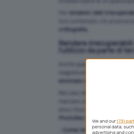
scheda madre di un qualunque
Per
rendere i dati irrecuperab
loro contenuto, c’è un’unica so
crittografia
.
Rendere irrecuperabili
l’utilizzo da parte di ter
Anche quando si cancella un fi
magnetomeccanici di tipo tra
eliminato in modo definitivo
.
Nel caso degli hard disk classi
marcare un file come cancell
disco fisso. Tanto è vero che
PhotoRec o Disk Drill
:
We and our
1731 par
personal data, such 
–
Come recuperare file cancel
advertising and co