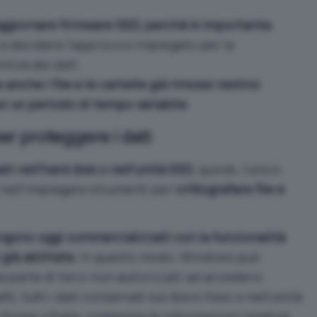
ggiornare firmware SSD, perché è importante
,
a decidere l’approccio impiegato per la
itiva dei dati.
 anche i file e le cartelle già rimossi restino
r un periodo di tempo variabile
.
per proteggere i dati
ti nell’hard disk o nell’unità SSD
, quindi, l’unico
 nell’impiegare strumenti per
crittografare file e
gono oggi commercializzati con la funzionalità
 già abilitata
. In questo modo, Windows può
 parte di terzi non autorizzati ad accedervi.
tti, tutti i dati conservati sul disco fisso o nell’unità
forma cifrata, comprese le informazioni relative