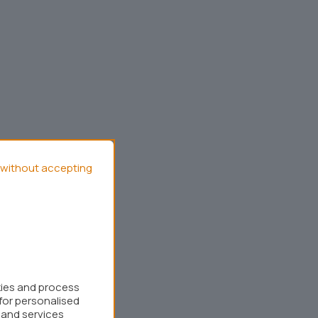
without accepting
kies and process
for personalised
 and services