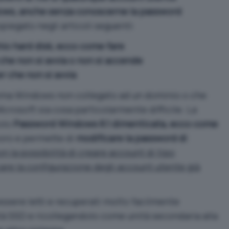
dows, anche senza conoscerne la password
piegato negli articoli seguenti:
io hard disk, ecco come fare
che non si avvia o non si accende
r che non si avvia
ema Windows non collegato ad un dominio o che
crosoft sia cosa particolarmente difficile. La
colo
Password Windows 8.1 dimenticata, ecco come
oro e permette di
modificare la password di
on la possibilità di creare account di tipo
re la configurazione degli account utente già
 essere letti e recuperati molto facilmente
ità SSD e ricollegandolo come unità secondaria alla