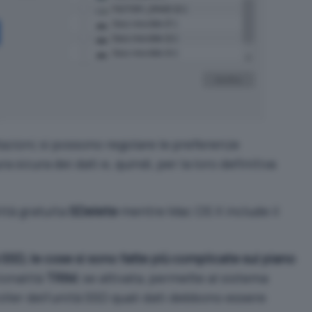
azioni
, si possono regolare le preferenze
a sicura dei dati e, quindi, per la loro definitiva
lità gratuita
SDelete
mentre Mac OS X include il
SSD, le cose si sono fatte più complicate sul piano
zionalità
TRIM
, se attivata, permette al sistema
oller dell’unità SSD quali dati debbono essere