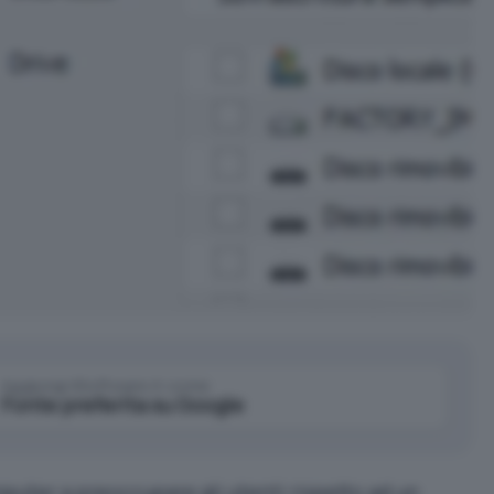
Aggiungi IlSoftware.it come
Fonte preferita su Google
mputer a preoccupare gli utenti rispetto ad un