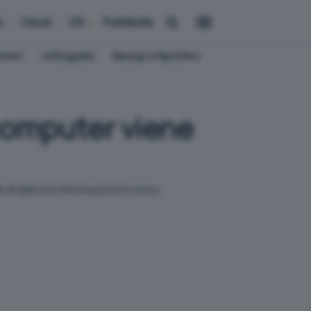
i
Cloud
OS
Pubblicità
ement
Crittografia
Backup e Ripristino
 computer viene
di dati e le informazioni in esso