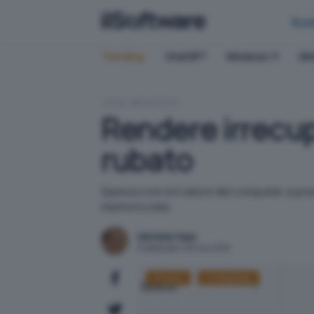
Bus
Trending:
ChatGPT
Windows 11
QN
HOME
WINDOWS
Rendere irrecup
rubato
Spesso non è il valore del computer a preoc
memorizzate.
Michele Nasi
Pubblicato il 30 nov 2015
Privacy
Crittografia