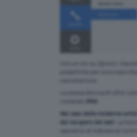
Con un clic su
Opzioni, Impost
predefinite per la sovrascrittur
cancellazione.
La stessa Microsoft offre l’uti
comando
SRM
.
Nel caso delle moderne unità 
del recupero dei dati
. La fun
operativo di indicare al contr