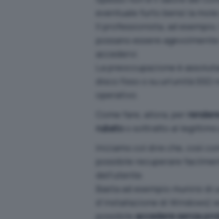
eventuale furto bensì la mole
Il professionista, ad esempio
possano essere agevolmente re
accedervi.
La preoccupazione è assolutam
disco fisso o su un’unità SSD
operativo.
Come fare, allora, per
rendere
rubato
o sottratto al legittim
Iniziamo col dire che, così 
possibile recuperare facilment
dell’utente.
Basta ad esempio munirsi di u
d’installazione di Windows) ed
possibile
accedere senza prob