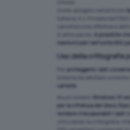
rimossi.
Come spiegato nell’articolo
A
tuttavia, è il
firmware
dell’SSD 
cancellazione effettiva e defin
In altre parole,
è possibile che
memorizzati nell’unità SSD pe
Uso della crittografia 
Per
proteggere i dati conserva
sistema da adottare consiste
cartelle
.
Alcuni sistemi
Windows 10 ven
per la cifratura del disco fisso
rendere irrecuperabili i dati
da
Utilizzando la crittografia, infa
SSD verrebbero conservati in 