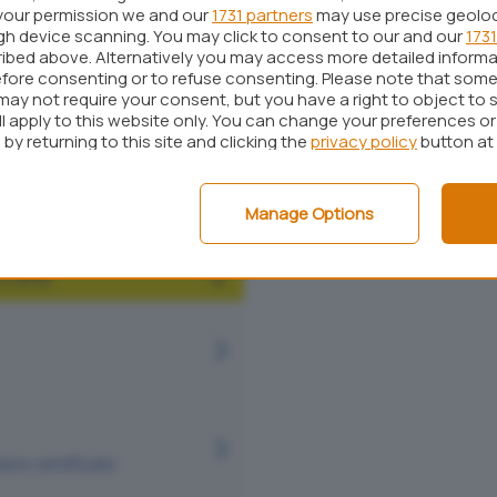
er recarsi presso un ufficio autorizzato
your permission we and our
1731 partners
may use precise geolo
ugh device scanning. You may click to consent to our and our
1731
menti cartacei alla mano.
ibed above. Alternatively you may access more detailed inform
l’ancora di salvezza” offerta da
Poste Italiane
che
fore consenting or to refuse consenting. Please note that some
may not require your consent, but you have a right to object to 
resso un ufficio postale o a domicilio da un
ll apply to this website only. You can change your preferences o
ento).
by returning to this site and clicking the
privacy policy
button at
 tutte le varie metodologie utilizzabili per
SPID
.
Manage Options