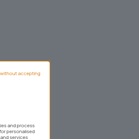
without accepting
kies and process
for personalised
 and services