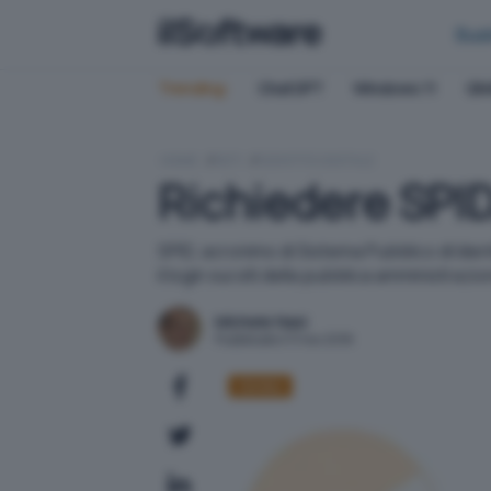
Bus
Trending:
ChatGPT
Windows 11
QN
HOME
RETI
IDENTITÀ DIGITALE
Richiedere SPID
SPID, acronimo di Sistema Pubblico di Iden
il login sui siti della pubblica amministraz
Michele Nasi
Pubblicato il 11 nov 2016
Diritto