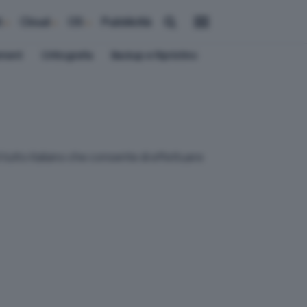
i
Cloud
OS
Pubblicità
ement
Crittografia
Backup e Ripristino
 tutto italiano che consente di effettuare