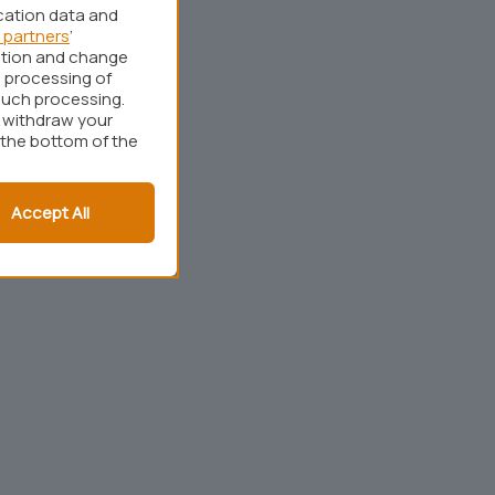
cation data and
 partners
’
ation and change
 processing of
such processing.
r withdraw your
 the bottom of the
Accept All