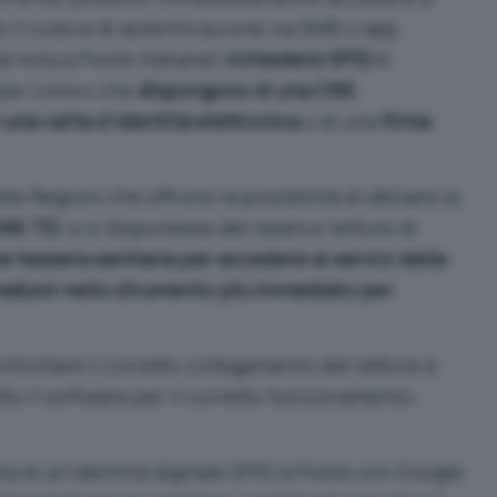
 il codice di autenticazione via SMS o app
à nota a Poste Italiane)
richiedere SPID
è
per coloro che
dispongono di una CNS
una carta d’identità elettronica
o di una
firma
lle Regioni che offrono la possibilità di attivare la
NS TS
) e si disponesse del relativo lettore di
e tessera sanitaria per accedere ai servizi della
radursi nello strumento più immediato per
trollare il corretto collegamento del lettore e
utto il software per il corretto funzionamento
ta di un’identità digitale SPID a Poste con Google