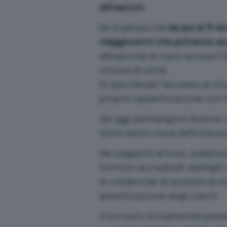
attivazioni
.
Se si pensa che
da qui al 31 
maggiorenni che potranno acc
attivazione di nuovi account
milione di unità.
Sì, perché per l’accesso al si
proprio l’autenticazione con 
Ad oggi permangono diverse c
molti utenti viene definita an
Nei seguenti articoli, pubblic
fornitori accreditati dall’AgID
le credenziali di accesso al s
autenticazione degli utenti.
A tre nomi inizialmente pres