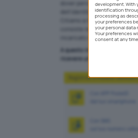
dover percorrere chilometri p
development. With 
identification thro
dell’
Identity provider
con docu
processing as descr
Citiamo a tal proposito solo “
your preferences be
your personal data 
consiste nell’autenticazione p
Your preferences wi
incaricato di Poste (a pagam
consent at any time 
webpage.
A questo indirizzo
Poste indica
ricevere un’identità digitale 