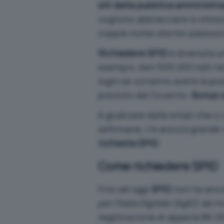
siti della pubblica amministr
vogliono abbracciare lo stess
coppie nome utente-passwor
Richiedere SPID
è divenuta u
esempio, ben 500.000 nati nel
login se vorranno avere la poss
previsto dal Governo:
Bonus c
A giudicare dalle email che ci 
settimane, c’è ancora grande 
richiesta SPID
.
Come richiedere SPID
Fino ad oggi
SPID
non ha anco
per l’Italia Digitale
(AgID) ad ini
registrazione di appena 86.0