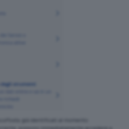
coPosta
, già identificati al momento
 corrente, possono immediatamente accedere a