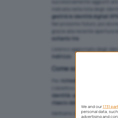
successivamente aggiunti a
indicata nella lista degli
Ident
gestirà le identità digitali SPI
Nel prossimo futuro, poi dovre
grazie alla recente apertura 
soltanto tre
.
L’elenco aggiornato degli
Iden
indirizzo
.
Come scegliere l’identi
Per
richiedere SPID
si possono
L’obiettivo, evidentemente, è
identità: una volta che quest
rilascio dell’identità digitale
We and our
1731 par
personal data, such 
Mettiamo da parte, ovviament
advertising and co