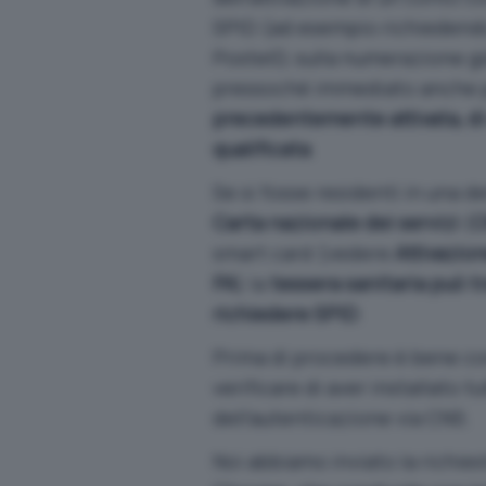
SPID (ad esempio richiedendo
PosteID, sulla numerazione gi
pressoché immediato anche 
precedentemente attivata, di 
qualificata
.
Se si fosse residenti in una de
Carta nazionale dei servizi
(
C
smart card (vedere
Attivazion
PA
) la
tessera sanitaria può t
richiedere SPID
.
Prima di procedere è bene con
verificare di aver installato t
dell’autenticazione via CNS.
Noi abbiamo inviato la richies