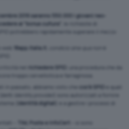
dicembre 2016 saranno 550.000 i giovani neo-
edere al “bonus cultura”
, le richieste di
 SPID potrebbero rapidamente superare il mezzo
to web
18app.italia.it
,
condicio sine qua non
è
SPID.
riticità nel
richiedere SPID
; una procedura che da
cora troppo cervellotica e farraginosa.
ati in passato, abbiamo visto che
cos’è SPID
e quali
 (detti
Identity provider
) sono autorizzati a fornire
istema (
identità digitali
) e a gestire i processi di
entati –
TIM, Poste e InfoCert
– si sono