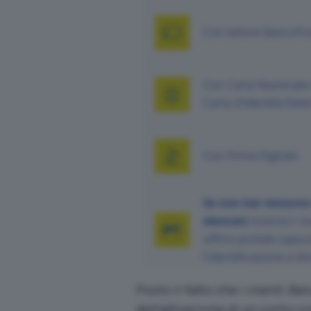
Posto il fatto che i clienti
Ban
dell’attivazione di un conto