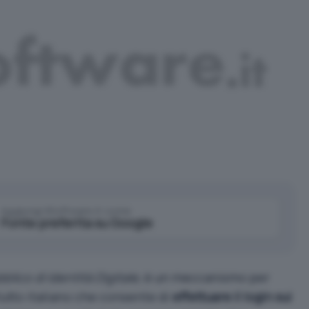
Aggiungi IlSoftware.it come
Fonte preferita su Google
lico di Identità Digitale
, è un meccanismo per
tutto italiano che consente di
effettuare il login sui