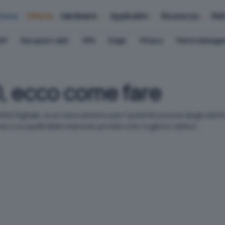
iness
Offerte
Hardware
Applicativi
Sicurezza
Ret
AP
Recupero dati
VPN
Edge
Privacy
Patch Manag
, ecco come fare
tità Digitale, è un meccanismo per l'autenticazione degli utenti
ione e su quelli delle imprese private che vogliono abbra...