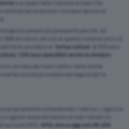
azione
e su quelli delle imprese private che
o sistema senza doversi ricordare decine di
d.
n’esigenza sempre più pressante perché, ad
 1998 dovranno servirsi di questo sistema unico di
ibilità di accedere al “
bonus cultura
” di 500 euro
ultura, i 500 euro spendibili anche su Amazon
.
sono arrivate dai nostri lettori nelle ultime
incertezza sulla procedura da seguire per la
ra propriamente entusiasmato l’utenza. L’
Agenzia
zio agosto aveva dichiarato di aver rilevato la
00 account SPID:
SPID, sino a oggi solo 86.000