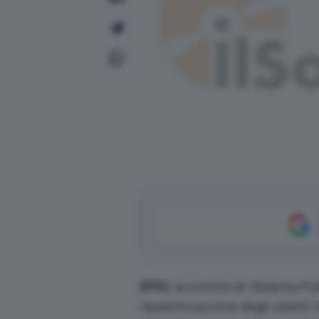
SPID
, acronimo di
Sistema Pubb
l’autenticazione degli utenti 