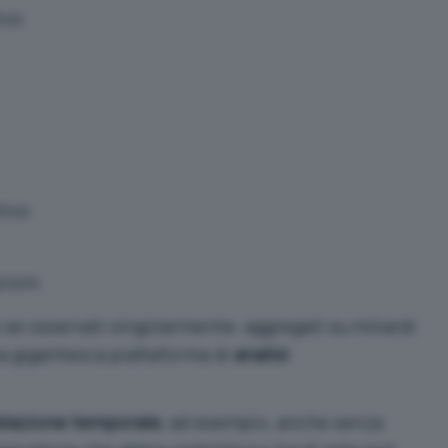
ivo
tivo
zioni.
se osservati singolarmente: aggregati su miliardi
a gigantesca piattaforma di
analisi
elazione temporale
, ad esempio, anche senza