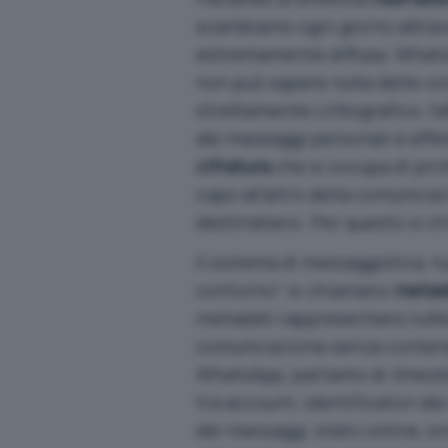
scambiamo ogni giorno attra
estremamente diffusa: WhatsA
non può sapere nulla delle com
strettamente crittografico, l’
dei messaggi personali è effe
cifratura
che si occupa di pro
capo all’altro della comunicazi
destinatario. Per questo si c
Il sistema di messaggistica, t
contorno”: si chiamano
metad
metadati rappresentano tutte
comunicazione senza contener
WhatsApp, parliamo di
times
tra account, identificatori dei
dei messaggi, stato online, s