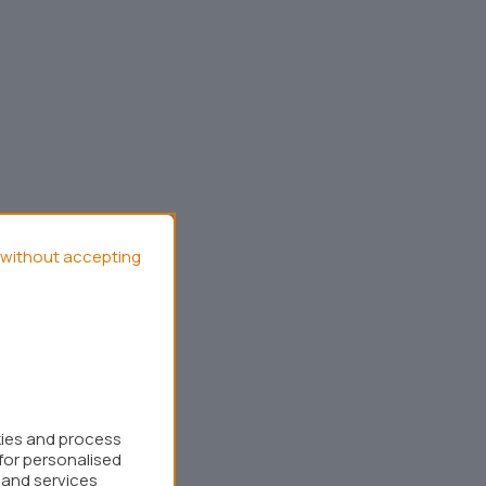
without accepting
kies and process
for personalised
 and services