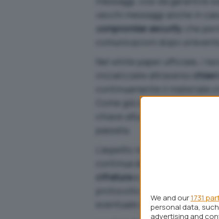
messaggi, così da garantire si
vecchi messaggi anche in caso
compromise security
, che per
comunicazioni dopo un’eventu
Nel white paper ufficiale
, i t
inizializzate attraverso
chiavi
continuamente il materiale cr
Come già osservato in preced
chiave attuale non permette 
passata.
L’aspetto realmente sofistica
continua dello stato crittogr
cifratura
e distrugge progress
protocollo cerca di ridurre dr
We and our
1731 par
eventuale attaccante.
personal data, such 
advertising and co