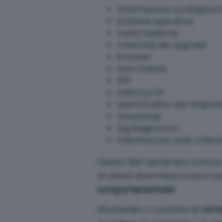
informazioni sul disposit
sistema operativo
livello batteria
intensità del segnale
browser
rete mobile
ISP
indirizzo IP
identificatori del disposi
timestamp
log
diagnostici
informazioni sulle intera
Questi dati sembrano innocui 
di utenti diventano invece un
comportamentale
.
Sfruttando il concetto di
corr