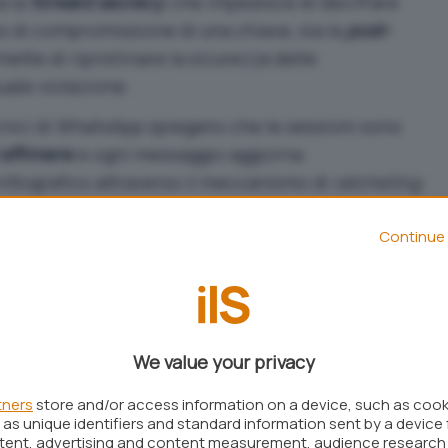
a la
forward secrecy
, che impedisce di decifrare
 di compromissione di una chiave, sia la
post-
mette di ripristinare la sicurezza delle
ale violazione.
ecnici di WhatsApp spiegano che le sessioni sono
 effimere
e ogni messaggio aggiorna
ittografico attraverso il meccanismo di
ratcheting
.
enza, significa che la compromissione di una
automaticamente di decifrare l’intera cronologia
Continue 
to del
Double Ratchet
è proprio l’evoluzione
afico: ogni messaggio genera
nuove chiavi
di
ivamente quelle precedenti. In questo modo, il
We value your privacy
asticamente la finestra temporale utile a un
tners
store and/or access information on a device, such as coo
as unique identifiers and standard information sent by a device 
ntent, advertising and content measurement, audience research