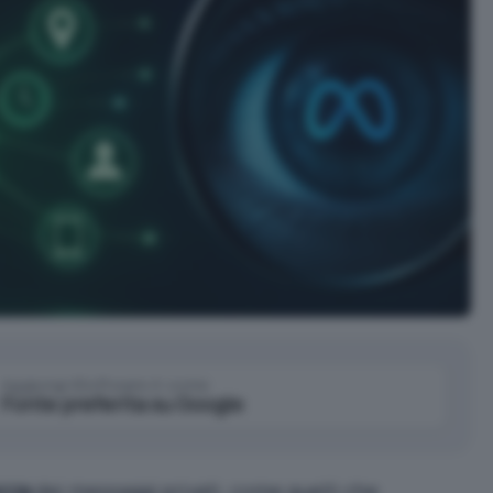
Aggiungi IlSoftware.it come
Fonte preferita su Google
ezza
dei messaggi privati, come quelli che