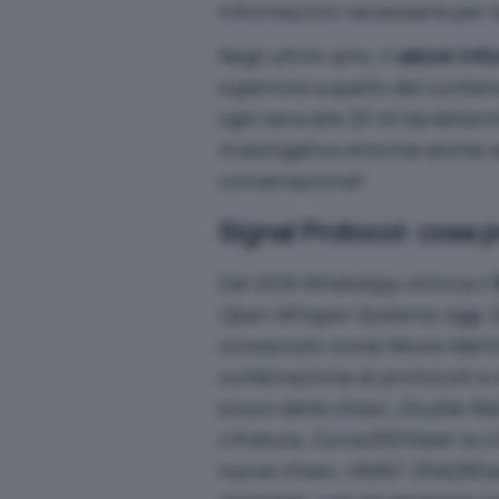
informazioni necessarie per la
Negli ultimi anni, il
valore inf
superiore a quello del conte
ogni sera alle 23:40 da deter
investigativo enorme anche s
conversazione!
Signal Protocol: cosa
Dal 2016 WhatsApp utilizza il
Open Whisper Systems
, oggi
S
conosciuto come
Moxie Marli
combinazione di protocolli e al
sicuro delle chiavi,
Double Ra
cifratura,
Curve25519
per la c
nuove chiavi,
HMAC-SHA256
p