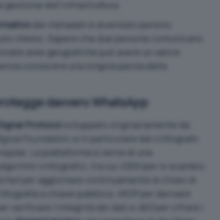
 gestione dell’infrastruttura.
ormativo
dei metadati è diventato persino
nuto stesso. Sapere che due persone comunicano
minate aree geografiche può avere un valore
enza conoscere una singola parola della
 protegge davvero WhatsApp
Signal Protocol
sviluppato originariamente da
ignal Foundation
, e in particolare dal crittografo
nspike
. La piattaforma si serve di una
goritmi crittografici, tra cui
X3DH
per lo scambio
tchet
per aggiornare continuamente le chiavi di
rittografia a chiave pubblica,
HKDF
per derivare
er verificare l’integrità dei dati e
AES
per cifrare i