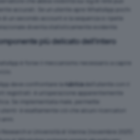
ervatore che abbia visibilità sui
log
di rete può
ente accurati. Se un utente apre WhatsApp pochi
 di un secondo account e la sequenza si ripete
 relazionale diventa statisticamente evidente.
 componente più delicato dell’intero
hatsApp è forse il meccanismo necessario a capire
vizio.
sApp deve confrontare la
rubrica
dell’utente con il
nt registrati: è un’operazione apparentemente
ica. Se implementata male, permette
 utenti: è esattamente ciò che alcuni ricercatori
 anni.
 Research e Università di Vienna
(novembre 2025)