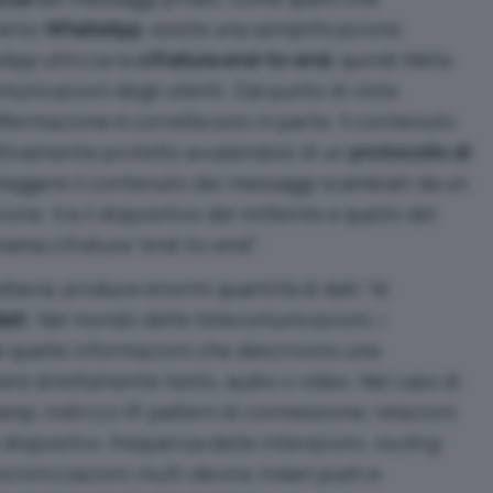
verso
WhatsApp
, esiste una semplificazione
pp utilizza la
cifratura end-to-end
, quindi Meta
unicazioni degli utenti. Dal punto di vista
affermazione è corretta solo in parte. Il contenuto
ttivamente protetto avvalendosi di un
protocollo di
teggere il contenuto dei messaggi scambiati da un
one: tra il dispositivo del mittente e quello del
hiama cifratura “end-to-end”.
uttavia, produce enormi quantità di dati “di
ati
. Nel mondo delle telecomunicazioni, i
 quelle informazioni che descrivono una
e direttamente testo, audio o video. Nel caso di
tamp
,
indirizzi IP
, pattern di connessione, relazioni
 dispositivi, frequenza delle interazioni,
routing
incronizzazioni
multi-device
, token push e