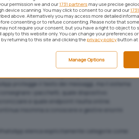
nvece il sistema
Sender Keys
, progettato per
your permission we and our
1731 partners
may use precise geolo
ugh device scanning. You may click to consent to our and our
1731
mputazionale che deriverebbe dalla cifratura
pair-
ibed above. Alternatively you may access more detailed inform
lto numerosi. Ogni client genera una
chiave
fore consenting or to refuse consenting. Please note that some
may not require your consent, but you have a right to object to 
ita individualmente agli altri partecipanti tramite
ll apply to this website only. You can change your preferences o
ente il mittente usa quella chiave per cifrare i
by returning to this site and clicking the
privacy policy
button at
 gruppo.
il contenuto, non il comportamento
Manage Options
consiste nel confondere
privacy
del contenuto con
sApp protegge il testo dei messaggi, ma il sistema
nsegnare i pacchetti, quale dispositivo
cronizzare e quale endpoint risulta online.
 continua insomma a conoscere e gestire enormi
WhatsApp elenca esplicitamente categorie come: