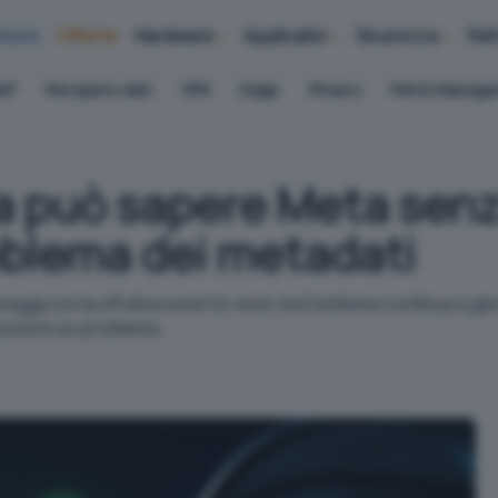
iness
Offerte
Hardware
Applicativi
Sicurezza
Ret
AP
Recupero dati
VPN
Edge
Privacy
Patch Manag
 può sapere Meta senza
oblema dei metadati
gi con la cifratura end-to-end, ma il sistema continua a gen
essere un problema.