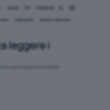
i
Cloud
OS
Pubblicità
ement
Crittografia
Backup e Ripristino
 leggere i
erare grandi quantità di metadati.