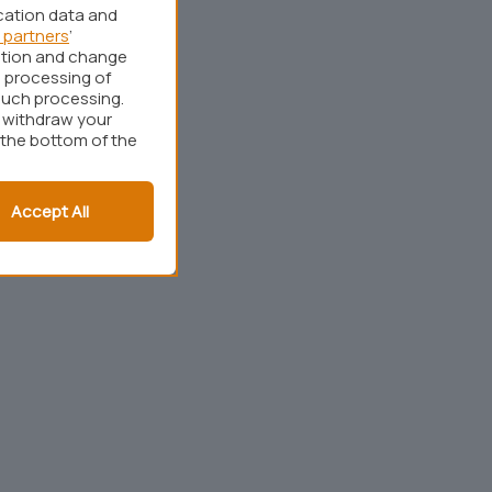
cation data and
 partners
’
ation and change
 processing of
such processing.
r withdraw your
 the bottom of the
Accept All