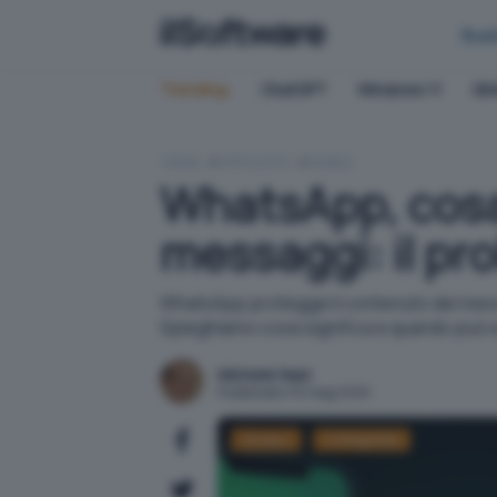
Bus
Trending:
ChatGPT
Windows 11
QN
HOME
APPLICATIVI
MOBILE
WhatsApp, cosa
messaggi: il pr
WhatsApp protegge il contenuto dei messag
Spieghiamo cosa significa e quando può 
Michele Nasi
Pubblicato il 15 mag 2026
Privacy
Crittografia