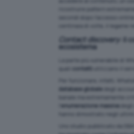
accedere al contenuto, un oss
ricostruire pattern estremam
secondi dopo l’accesso online
centinaia di volte, il legame
Contact discovery
: il
ecosistema
La parte più vulnerabile di W
quali
contatti
utilizzano il ser
Per funzionare, infatti, What
database globale
degli accou
banale ma estremamente crit
l’
enumerazione massiva
degli
hanno dimostrato negli ultimi
Uno
studio pubblicato da SBA