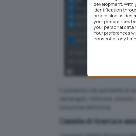
development. With 
identification thro
processing as descr
your preferences be
your personal data 
Your preferences wi
consent at any time 
webpage.
Il pulsante che permette di ar
nell’angolo inferiore sinist
soluzione definitiva.
Casella di ricerca e as
La nuova casella
Ricerca in W