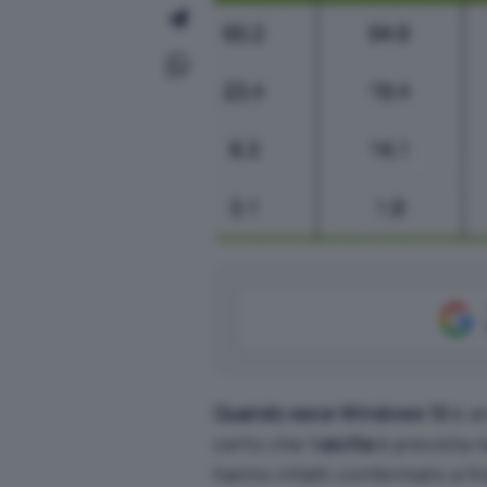
Quando esce Windows 10
è an
certo che l’
uscita
è prevista n
hanno infatti confermato a fin