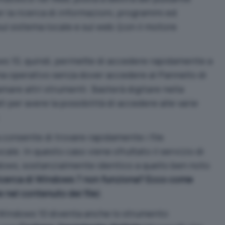
r la ricerca di informazioni, programmi ed
ul sistema locale e sul web (con il motore
ows 10, quindi, permette di accedere rapidamente a
ema operativo senza dover accedere al Pannello di
mare altri strumenti. Basterà digitare nella
ati per avere la possibilità di accedere alle varie
a consente di trovare rapidamente i file
ale. In questo caso viene sfruttato il servizio di
ndows, sostanzialmente identico a quello ben noto
icerca di Windows 7 non funziona? Ecco come
e nel contenuto dei file
).
i Windows 10 diventa anche lo strumento