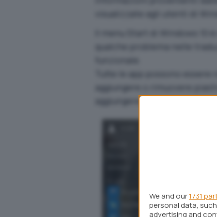
visualizzate agli utenti di Wi
Il menu Start di Windows 10 è
qualche problema nelle traduzi
funzionale.
Tutte le app possono essere r
aggiungere o rimuovere piastr
aggiungere nuovi elementi co
We and our
1731 par
personal data, such 
advertising and co