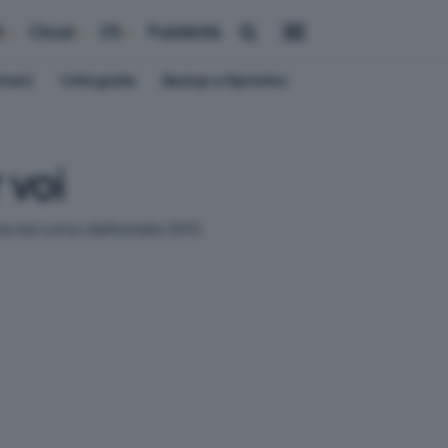
i
Cloud
OS
Pubblicità
ement
Crittografia
Backup e Ripristino
 voi
a nel corso dell'estate 2015.