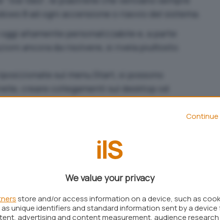
ndows 8 ad ogni accensione o riavvio del sistema.
 oggi altamente personalizzabile e, a parte
oni ancora da risolvere, si rivela piuttosto
iposizionate sul menu Start, si possono
elle, creare collegamenti sul desktop od
n una semplice operazione di trascinamento.
Continue 
We value your privacy
tners
store and/or access information on a device, such as coo
as unique identifiers and standard information sent by a device 
ntent, advertising and content measurement, audience research