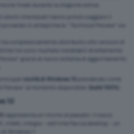
sione finale durante la stagione estiva.
gli utenti interessati hanno potuto saggiare il
provando in anteprima le “
Technical Preview
” via
ft ha complessivamente distribuito otto versioni di
time tre sono risultate installabili direttamente
Preview
” grazie al nuovo sistema di aggiornamento
.
principali
novità di Windows 10
prendendo come
l Preview
” al momento disponibile (
build 10074
).
ws 10
10
rappresenta un ritorno al passato: il nuovo
, infatti, integra – nell’interfaccia desktop – un
 di Windows 7.