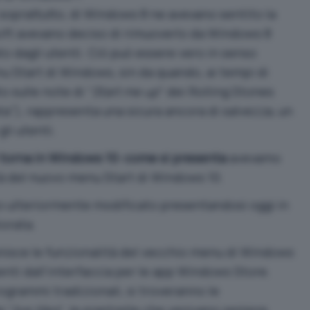
 soprattutto, di Windows 8 ne avevano sentito la
soft avevano deciso di rimuoverlo da Windows 8
to dagli utenti. Ciò può essere vero in senso
 Start di Windows, sin da quando, ai tempi di
 sulle note di “
Start me up
” dei Rolling Stones
a”), rappresenta una sicura ancora di salvezza, un
gli utenti.
 torna in Windows 10: come si presenta
avevamo
tà del nuovo menu Start di Windows 10.
ato ulteriormente modificato presentandosi oggi in
orata.
nisce le funzionalità del vecchio menu di Windows
enti dall’interfaccia per le app Windows Store.
ogrammi tradizionali, si troveranno le
e “
live tiles
“, le piastrelle che venivano sempre