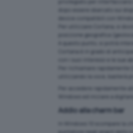
privilegiato per interfacciars
dopo essere sbarcato sui dispo
device compatibili con Windo
Per utilizzare Cortana, si dov
posizione geografica (geoloc
A questo punto, si potrà inter
Cortana è in grado di anticipa
con i suoi interessi e le sue ab
Per richiamare rapidamente C
utilizzando la voce, basterà 
Per accedere rapidamente alla
Windows ed iniziare a digitar
Addio alla charm bar
In Windows 10 scompare la
ch
puntatore negli angoli dello 