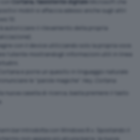
i con
Cortana, l’assistente digitale
Microsoft che
sitivi mobili si affaccia adesso anche sugli altri
ws 10.
rà autorizzare il rilevamento della propria
alizzazione).
agire con il device utilizzando solo la propria voce.
re l’utente mostrandogli informazioni utili in linea
itudini.
ortana e porre un quesito in linguaggio naturale
pronunciare le “parole magiche”
Hey, Cortana
.
 nuova casella di ricerca, basta premere il tasto
e.
arm bar
introdotta con Windows 8.x. Spostando il
schermo non appare più alcuna barra: la nuova