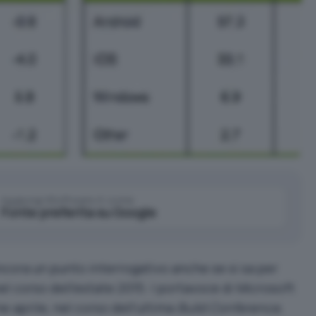
Aggiungi IlSoftware.it come
Fonte preferita su Google
cora un punto interrogativo anche se si sa per
el corso dell’estate 2015. I portavoce di Microsoft
e aprile, nel corso dell’ultima
Build Conference
,