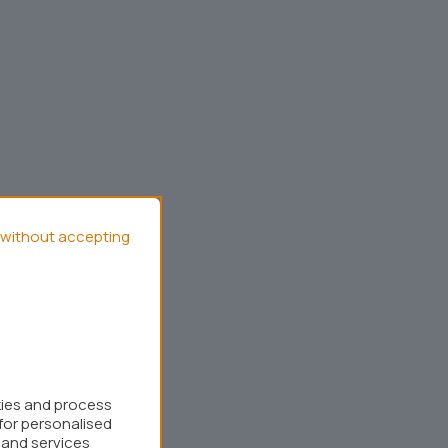
without accepting
kies and process
for personalised
 and services