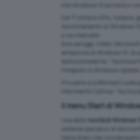
che Windows 10 arriverà in ver
Dal 1° ottobre 2014, tuttavia, 
funzionamento di Windows 10 
a via rilasciate.
Sino ad oggi, infatti, Microso
anteprima di Windows 10: le ul
dalla precedente “
Technical 
integrato in Windows Update
Proviamo a soffermarci sulle 
riferimento l’ultima “
Technica
Il menu Start di Windo
Una delle
novità di Windows 
sistema operativo di Microsoft
menu Start che ricorda quello