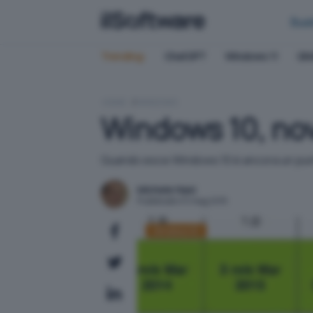
Bus
Trending:
ChatGPT
Windows 11
QN
HOME
WINDOWS
Windows 10, novi
Quando esce Windows 10 è ancora un punto 
Michele Nasi
Pubblicato il 5 mag 2015
Windows 10