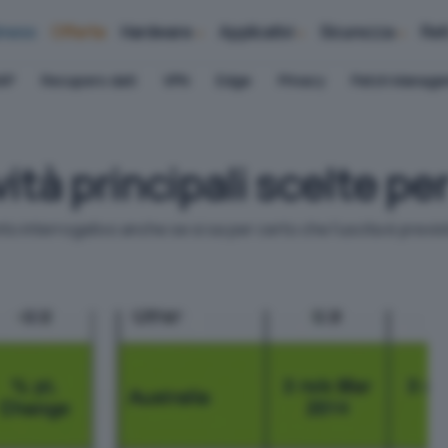
iness
Offerte
Hardware
Applicativi
Sicurezza
Ret
AP
Recupero dati
VPN
Edge
Privacy
Patch Manag
tà principali scelte per
interrogativo anche se si sa per certo che l'uscita è previst