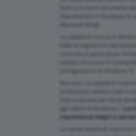
Start, è il nuovo strumento pe
impostazioni in Windows 10, s
Microsoft Bing).
La casella di ricerca di Wind
tutte le regolazioni del sist
controllo e senza dover richia
casella ciò a cui si è interess
configurazioni di Windows 10.
Non solo. La casella di ricerc
d’interesse, memorizzati in loc
indicizzazione dei file di Wi
agli utenti di Windows 7 (
La r
impostarla al meglio e cercar
La nuova casella di ricerca d