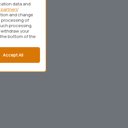
cation data and
 partners
’
ation and change
 processing of
such processing.
r withdraw your
 the bottom of the
Accept All