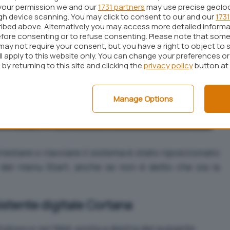
your permission we and our
1731 partners
may use precise geolo
ugh device scanning. You may click to consent to our and our
1731
ibed above. Alternatively you may access more detailed inform
fore consenting or to refuse consenting. Please note that some
may not require your consent, but you have a right to object to 
ll apply to this website only. You can change your preferences o
by returning to this site and clicking the
privacy policy
button at
Manage Options
restare o riavviare il sistema è stato riposizionato
ro del menu Start, anche se non è detto che sia la
sistente digitale Cortana
indows e nel Web
, posta a destra del pulsante