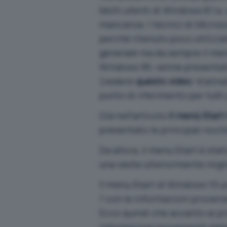
Molti utenti di Windows 8.1 e,
mancanza. I tecnici di Micro
perché ritenuto poco utilizza
generale ma da sempre il menu
Windows 95, venne presentato
(vedere
questo video
“d’annat
punto di riferimento per tutti 
Già nell’articolo
Il menù Start
presentato le principali novi
Da allora, il menu Start è st
una veste ulteriormente migli
Il menu Start di Windows 10 u
7 con le informazioni proveni
Ecco quindi che accanto ai pr
informazioni provenienti dall