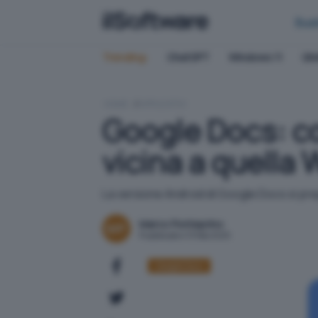
Bus
Trending:
ChatGPT
Windows 11
QN
HOME
APPLICATIVI
Google Docs: c
vicina a quella
La versione Android di Google Docs si pr
Marco Ponteprino
Pubblicato il 13 feb 2025
Google Docs