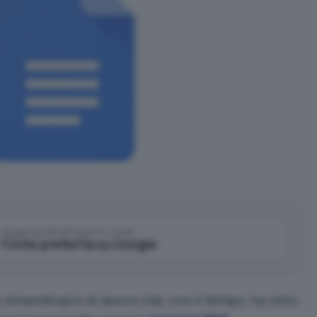
Aggiungi IlSoftware.it come
Fonte preferita su Google
traordinario di lavoro che, con il tempo, ha visto