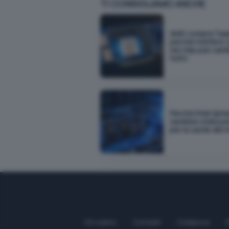
TI CONSIGLIAMO ANCHE
AMD compra Taal
perché mettere i 
nel chip può cam
tutto
Perché Intel Opt
sarebbe stata pe
per la cache dei m
Chi siamo
Contatti
Collabora