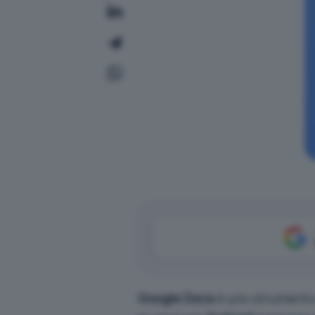
Google Docs
è uno strumento s