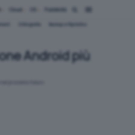
i
Cloud
OS
Pubblicità
ement
Crittografia
Backup e Ripristino
one Android più
 nel prossimo futuro.