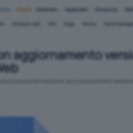
iness
Offerte
Hardware
Applicativi
Sicurezza
Ret
AP
Recupero dati
VPN
Edge
Privacy
Patch Manag
on aggiornamento versi
 Web
epara a una piccola rivoluzione: ecco cosa potrebbe cambiare