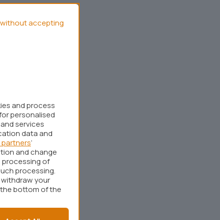
without accepting
kies and process
for personalised
 and services
cation data and
 partners
’
ation and change
 processing of
such processing.
r withdraw your
 the bottom of the