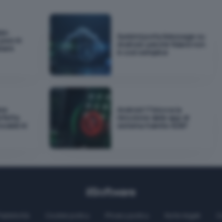
as:
Sunbird porta iMessage su
pesi AI
Android: perché fidarsi non
biare
è così semplice
ane
Android 17 blocca la
rfetta
rimozione delle app di
odelli AI
sistema tramite ADB?
Pubblicità
Cookie policy
Privacy policy
Note legali
C