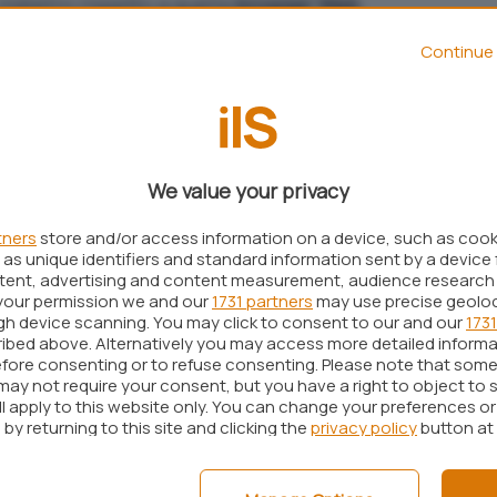
ndietro rispetto a quella
browser Web
.
 smartphone, di fatto, è un’esperienza molto meno
Continue 
la suite offre su un qualunque
PC desktop
o
, Google sta lavorando per avvicinare le due
li esperti di
Android Authority
è stato possibile
We value your privacy
cs per mobile presto integrerà
segnalibri
,
tners
store and/or access information on a device, such as coo
enti AI
di vario tipo. Le probabili implementazioni
as unique identifiers and standard information sent by a device 
versione
1.25.062.00.90
dell’app, e dovrebbero
ntent, advertising and content measurement, audience research
your permission we and our
1731 partners
may use precise geolo
più fruibile anche da Android.
ugh device scanning. You may click to consent to our and our
1731
ibed above. Alternatively you may access more detailed inform
si prepara a un deciso salto di qualità
fore consenting or to refuse consenting. Please note that some
may not require your consent, but you have a right to object to 
ll apply to this website only. You can change your preferences o
siste da tempo su Google Docs per browser Web e
by returning to this site and clicking the
privacy policy
button at
i interesse specifico su un documenti.
o già disponibili per la versione
iOS
dell’app ma,