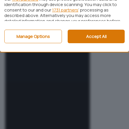
identification through device scanning. You may click to
consent to our and our
1731 partners
’ processing as
described above. Alternatively you may access more
detailed information and change your preferences before
consenting or to refuse consenting. Please note that
some processing of your personal data may not require
Manage Options
Accept All
your consent, but you have a right to object to such
processing. Your preferences will apply to this website only.
You can change your preferences or withdraw your
consent at any time by returning to this site and clicking
the
privacy policy
button at the bottom of the webpage.