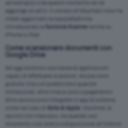
ad esempio) e da questo momento se ne
aggiunge un altro. Il colosso di Mountain View ha
infatti
aggiornato
la sua piattaforma
introducendo la
funzione Scanner
anche su
iPhone e iPad.
Come scansionare documenti con
Google Drive
Ad oggi esistono una marea di applicazioni
capaci di effettuare scansioni. Alcune sono
gratuite (ma con pubblicità e qualche
limitazione), altre invece sono a pagamento.
Altre ancora sono integrate in app di sistema,
come nel caso di
Note di Apple
. Insomma, le
opzioni non mancano, ma quando uno
strumento così utile è a disposizione all’interno