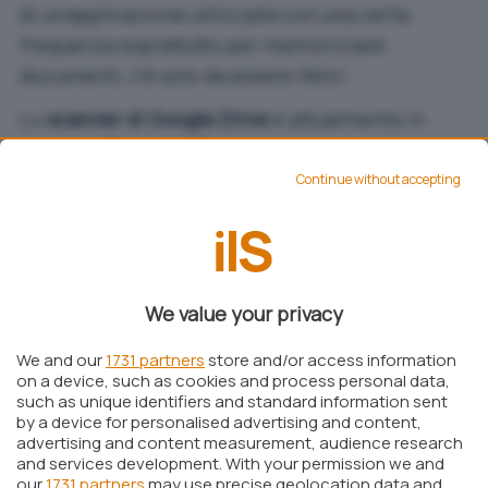
di un’applicazione utilizzata con una certa
frequenza soprattutto per memorizzare
documenti, c’è solo da essere felici.
Lo
scanner di Google Drive
è attualmente in
fasce di
rilascio graduale
, e questo significa che
alcuni utenti dovranno attendere qualche
Continue without accepting
giorno in più prima di poterlo utilizzare. I più
fortunati possono invece sfruttarlo premendo
sul
pulsante fluttuante della fotocamera
(nell’angolo in basso a destra) e,
We value your privacy
successivamente, inquadrando il documento da
We and our
1731 partners
store and/or access information
scansionare. Il tool è in grado di
riconoscerlo
on a device, such as cookies and process personal data,
automaticamente
(che sia uno scontrino, un
such as unique identifiers and standard information sent
by a device for personalised advertising and content,
foglio A4 o altro non importa) e fornisce
advertising and content measurement, audience research
all’utente alcuni consigli per completare
and services development. With your permission we and
l’operazione in maniera precisa.
our
1731 partners
may use precise geolocation data and