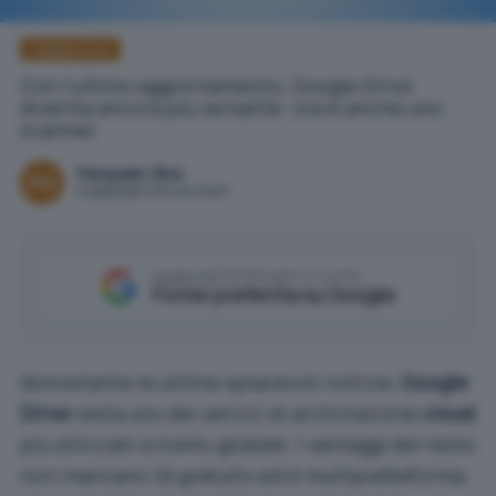
Google Drive
Con l'ultimo aggiornamento, Google Drive
diventa ancora più versatile: ora è anche uno
scanner.
Pasquale Oliva
Pubblicato il 29 nov 2023
Aggiungi IlSoftware.it come
Fonte preferita su Google
Nonostante le
ultime spiacevoli notizie
,
Google
Drive
resta uno dei servizi di archiviazione
cloud
più utilizzati a livello globale. I vantaggi del resto
non mancano (è gratuito ed è multipiattaforma,