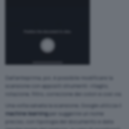
Dall’anteprima, poi, è possibile modificare la
scansione con appositi strumenti: ritaglio,
rotazione, filtro, correzione dei colori e così via.
Una volta salvata la scansione, Google utilizza il
machine learning
per suggerire un nome
preciso, con tipologia del documento e data