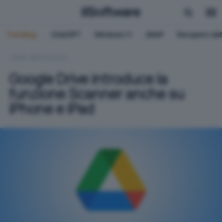
Trending:
ChatGPT
Windows 11
QNAP
Recupero dat
HOME
APPLICATIVI
Google Drive introduce la
funzione Scanner anche su
iPhone e iPad