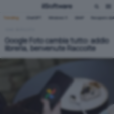
Trending:
ChatGPT
Windows 11
QNAP
Recupero dat
HOME
APPLICATIVI
Google Foto cambia tutto: addio
libreria, benvenute Raccolte