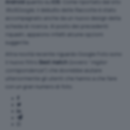
Android
quanto su
iOS
. Come riportato dal sito
9to5Google
, il debutto delle Raccolte è stato
accompagnato anche da un nuovo design della
scheda di ricerca. Al posto dei precedenti
riquadri, appaiono infatti alcune opzioni
suggerite.
Altra novità recente riguardo Google Foto sono
il
nuovo filtro
Best match
(ovvero “
miglior
corrispondenza
“) che dovrebbe aiutare
ulteriormente gli utenti che hanno a che fare
con un gran numero di foto.