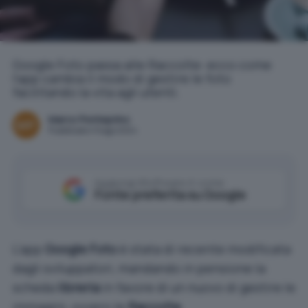
Google Foto passa alle Raccolte: ecco come
l'app cambia il modo di gestire le foto
facilitando la vita agli utenti.
Marco Ponteprino
Pubblicato il 9 ago 2024
Aggiungi IlSoftware.it come
Fonte preferita su Google
L’app
Google Foto
è stata di recente modificata
dagli sviluppatori, mandando in pensione la
scheda
libreria
in favore di un nuovo di gestire le
immagini, ovvero le
Raccolte
.