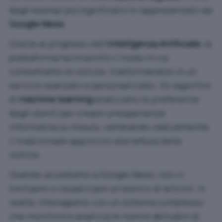
degli esempi più significativi è rappresentato da
Google News
.
Grazie ai progressi nell’
Intelligenza Artificiale
, la
piattaforma ha stravolto il modo in cui
consumiamo le notizie, trasformandosi in un
servizio avanzato e personalizzato. Gli algoritmi
di
machine learning
analizzano le preferenze
degli utenti per creare un’esperienza
informativa su misura, cambiando radicalmente
il tradizionale approccio alla lettura delle
notizie.
Quando accediamo a Google News, non ci
limitiamo a visualizzare un elenco di articoli. In
realtà, interagiamo con un sistema complesso
che monitora e analizza le nostre abitudini di