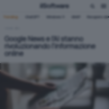
Trending:
ChatGPT
Windows 11
QNAP
Recupero dat
HOME
IA
Google News e l'AI stanno
rivoluzionando l'informazione
online