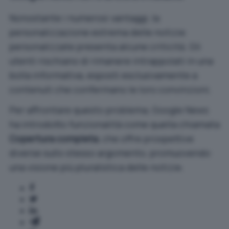
Nonostante i numerosi vantaggi, la
personalizzazione estrema delle notizie
personalizzate presenta alcune criticità. Gli
utenti rischiano di rimanere intrappolati in una
bolla informativa, esposti esclusivamente a
contenuti che confermano le loro convinzioni.
Per affrontare questo problema, Google News
ha introdotto funzionalità come quella chiamata
Copertura completa
, che offre prospettive
diverse sullo stesso argomento, promuovendo
una visione più pluralistica delle notizie.