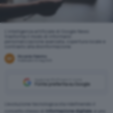
pixabay.com
L'intelligenza artificiale di Google News
trasforma il modo di informarsi:
personalizzazione avanzata, copertura locale e
contrasto alla disinformazione.
Riccardo Palermo
Pubblicato il 12 mag 2025
Aggiungi IlSoftware.it come
Fonte preferita su Google
L’evoluzione tecnologica sta ridefinendo il
concetto stesso di
informazione digitale
, e uno