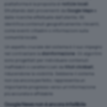
piattaforma è la proposta di
notizie locali
.
Sfruttando dati provenienti da
Google Maps
e
dalle ricerche effettuate dall’utente, l’AI
identifica contenuti geograficamente rilevanti,
come eventi cittadini o informazioni sulla
comunità locale.
Un aspetto cruciale del sistema è il suo impegno
nel contrastare la
disinformazione
. Gli algoritmi
sono progettati per individuare contenuti
inaffidabili o caratterizzati da
titoli clickbait
,
riducendone la visibilità. Sebbene il sistema
non sia ancora perfetto, rappresenta un
importante progresso verso un’informazione
più accurata e affidabile.
Google News non è ancora infallibile