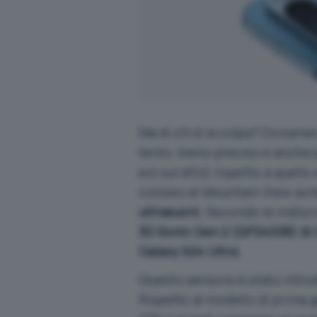
Ma di chi è la colpa? Ovviame
lento, meno preciso e anche pi
e/o sul dito) rispetto a quello
colosso di Mountain View avr
ultrasuoni
. Secondo le indiscr
3D Sonic Gen 2 (QFS4008) d
Galaxy S24 Ultra
.
Questo sensore è stato introdo
Rispetto al modello di prima 