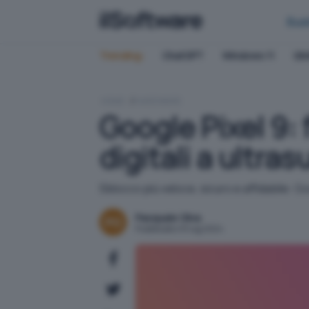
Bus
Trending:
ChatGPT
Windows 11
QN
HOME
HARDWARE
Google Pixel 9:
digitali a ultras
Sblocco più veloce, sicuro e affidabile: Go
Pasquale Oliva
Pubblicato il 8 lug 2024