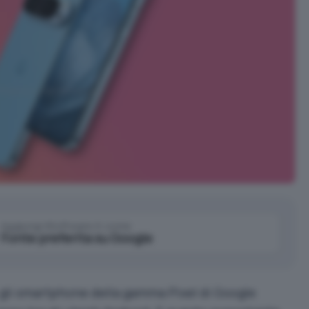
Aggiungi IlSoftware.it come
Fonte preferita su Google
 gli smartphone della gamma Pixel di Google