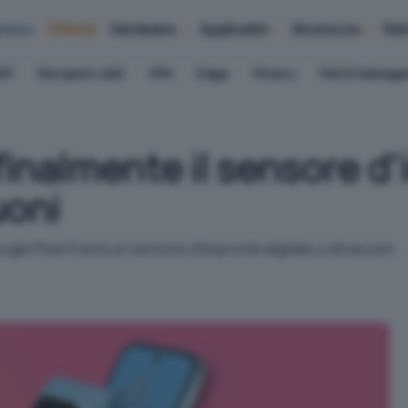
iness
Offerte
Hardware
Applicativi
Sicurezza
Ret
AP
Recupero dati
VPN
Edge
Privacy
Patch Manag
 finalmente il sensore d
uoni
ogle Pixel 9 avrà un sensore d'impronte digitale a ultrasuoni.