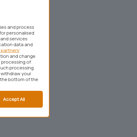
kies and process
for personalised
 and services
cation data and
 partners
’
ation and change
 processing of
such processing.
r withdraw your
 the bottom of the
Accept All