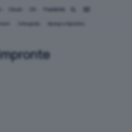
i
Cloud
OS
Pubblicità
ement
Crittografia
Backup e Ripristino
'impronte