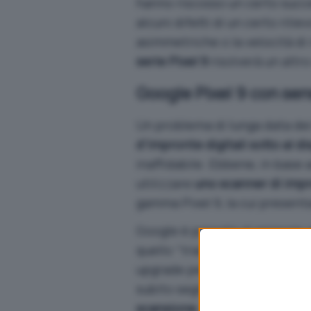
hanno riscosso un certo succe
alcuni difetti di un certo rilie
asimmetriche o la velocità di
serie Pixel 9
risolverà un altro
Google Pixel 9 con sens
Un problema di lunga data dei 
d’impronte digitali sotto al di
inaffidabile. Ebbene,
in base 
utilizzare
uno scanner di impro
gamma Pixel 9, la cui present
Google è passata al sensore u
quello “tradizionale” posizion
upgrade però non è stato un g
subito segnalato
problemi con 
scansione
. Con aggiornamenti