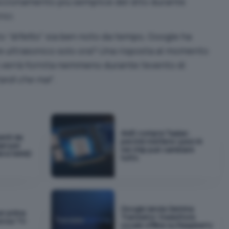
izionamento più semplice del dito durante
ici.
 “difetto” sia ben noto da tempo, Google ha
re ultrasonico solo ora? Una risposta al momento
 verrà fornita nemmeno durante l’evento di
ardi che mai
“.
AMD compra Taalas:
enti da
perché mettere i pesi AI
lari per
nel chip può cambiare
AM e NAND
tutto
Google lancia Gemma
r prima
Translator: traduttore
 sui TV:
vocale offline su Raspberry