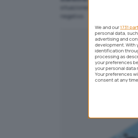
situazione è certamente miglio
negativo.
We and our
1731 par
personal data, such 
advertising and co
development. With 
identification thro
processing as descr
your preferences be
your personal data 
Your preferences wi
consent at any time 
webpage.