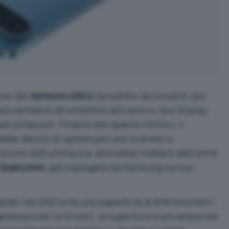
nte del
sensore ottico
(prodotto da Goodix), più
ù sensibile all’umidità e allo sporco (sul display
 ad ultrasuoni. Proprio per questo motivo, il
ebbe deciso di optare per uno scanner a
ezioni dell’ultima ora, dovrebbe trattarsi dell’unità
i Qualcomm
, già impiegata da Samsung sul suo
tto nel 2021 e ha una superficie di 8×8 millimetri.
generazione (4×9 mm), la superficie è più ampia del