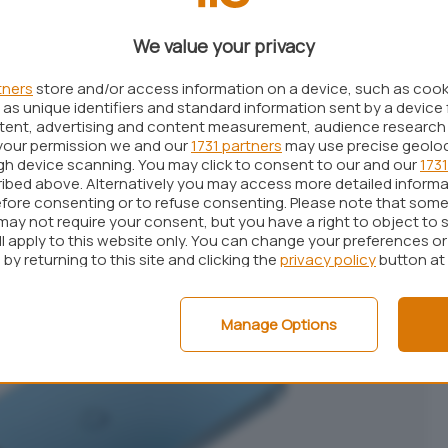
rata, ma il giudizio, per molti, resta ancora
We value your privacy
tners
store and/or access information on a device, such as coo
as unique identifiers and standard information sent by a device 
ntent, advertising and content measurement, audience research
your permission we and our
1731 partners
may use precise geolo
ugh device scanning. You may click to consent to our and our
1731
ibed above. Alternatively you may access more detailed inform
fore consenting or to refuse consenting. Please note that some
may not require your consent, but you have a right to object to 
ll apply to this website only. You can change your preferences o
by returning to this site and clicking the
privacy policy
button at
Manage Options