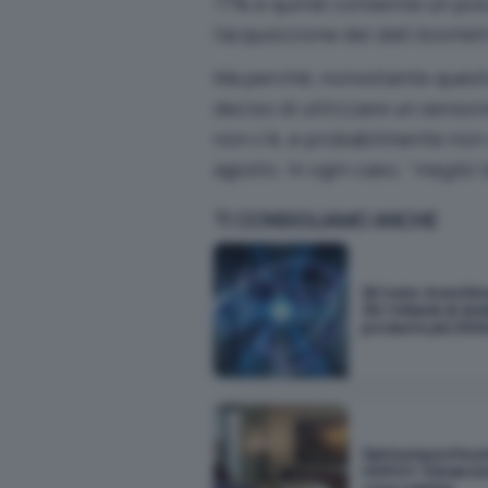
77% e quindi consente un pos
l’acquisizione dei dati biometr
Ma perché, nonostante questo
deciso di utilizzare un senso
non c’è, e probabilmente non
agosto. In ogni caso, “
meglio t
TI CONSIGLIAMO ANCHE
SK hynix: investim
38,1 miliardi di dol
produrre più DR
Samsung porta pe
HDR10+ Advanced