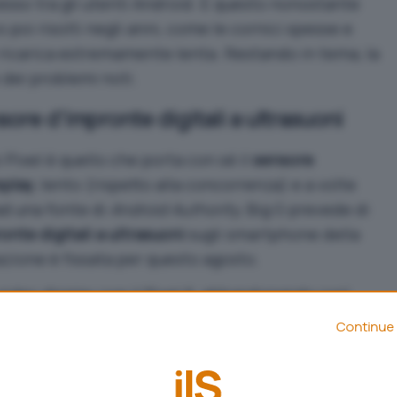
sso tra gli utenti Android. E questo nonostante
vo poi risolti negli anni, come le cornici spesse e
 ricarica estremamente lenta. Restando in tema, la
 dei problemi noti.
ore d’impronte digitali a ultrasuoni
Pixel è quello che porta con sé il
sensore
splay
, lento (rispetto alla concorrenza) e a volte
ad una fonte di
Android Authority
, Big G prevede di
nte digitali a ultrasuoni
sugli smartphone della
azione è fissata
per questo agosto
.
nder-display con il Pixel 6, abbandonando così
ato sulla scocca posteriore dei dispositivi. Questo
Continue 
rande successo, con gli utenti che hanno fin da
la velocità di sblocco e l’affidabilità della
 OTA e i Pixel delle successive generazioni la