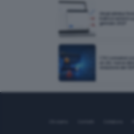
Gmail elimina l'inv
indirizzi esterni a
gennaio 2027
1.741 consensi co
un clic: nuova de
violazione del G
Chi siamo
Contatti
Collabora