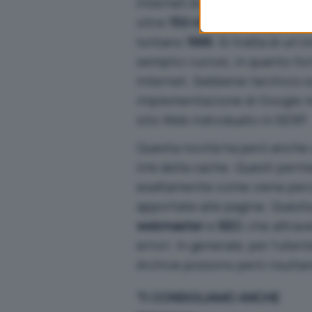
Internet Archive è un’organiz
oltre
150 miliardi di pagine W
lontano
1996
. Si tratta di un
semplici curiosi, in quanto fo
Internet. Sebbene l’archivio s
implementazione di Google rend
sito Web individuato in SERP.
Questa novità ha però anche u
link della cache. Questi perm
esattamente come viene perce
apportate alle pagine. Questa 
webmaster
e
SEO
, che attra
errori. In generale, per l’uten
Archive possono però risultar
TI CONSIGLIAMO ANCHE