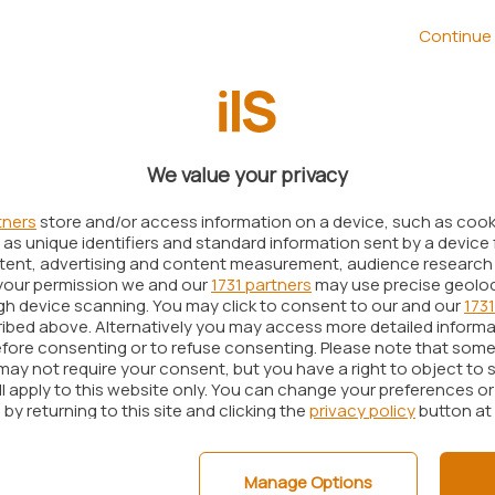
ternet Archive
. Ciò permette a chiunque segua il
le versioni precedenti del sito Web in questione.
Continue 
roposti in sostituzione dei collegamenti
que sono accessibili cliccando sui tre puntini
 possibile selezionare la voce
Visualizza le versioni
ve
. L’implementazione non è disponibile da subito
We value your privacy
, anche se nel prossimo dei prossimi giorni e
tners
store and/or access information on a device, such as coo
vere accesso alla suddetta opzione.
as unique identifiers and standard information sent by a device 
ntent, advertising and content measurement, audience research
vi alla cache con quelli direzionati verso Internet
your permission we and our
1731 partners
may use precise geolo
ugh device scanning. You may click to consent to our and our
1731
ià suggerita in passato da alcuni esperti del
ibed above. Alternatively you may access more detailed inform
gle ha voluto implementare tale idea in modo
fore consenting or to refuse consenting. Please note that some
may not require your consent, but you have a right to object to 
ll apply to this website only. You can change your preferences o
by returning to this site and clicking the
privacy policy
button at
accedere alla storia di Internet
e
Manage Options