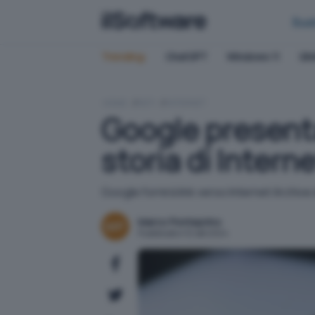
Bus
Trending:
ChatGPT
Windows 11
QN
HOME
RETI
INTERNET
Google present
storia di Intern
Google fornirà link verso Internet Archive 
Marco Ponteprino
Pubblicato il 12 set 2024