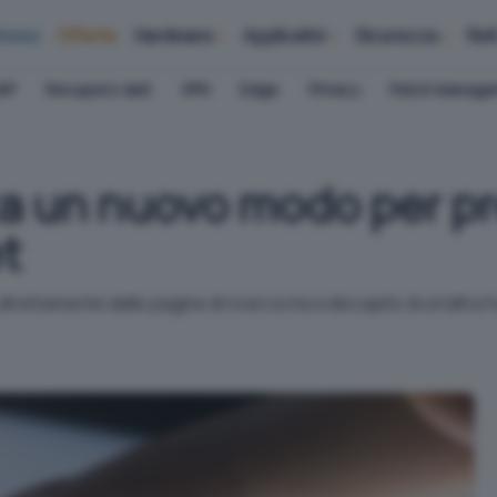
iness
Offerte
Hardware
Applicativi
Sicurezza
Ret
AP
Recupero dati
VPN
Edge
Privacy
Patch Manag
a un nuovo modo per pr
et
direttamente dalle pagine di ricerca ma a discapito di un'altra f