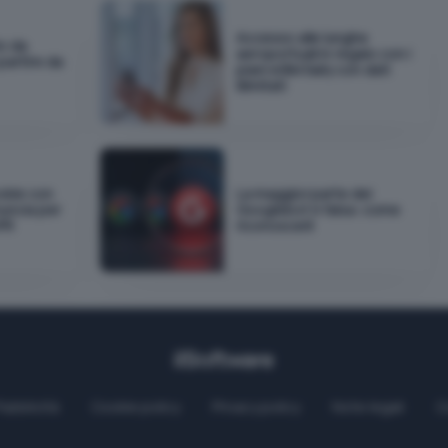
Accesso alle lunghe
io da
aeroportuali in regalo con i
 partire da
piani eSIM Saily con dati
illimitati
okie con
La maggior parte dei
nuncia per
Googlebot è falsa: come
DPR
riconoscerli
Pubblicità
Cookie policy
Privacy policy
Note legali
C