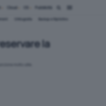
i
Cloud
OS
Pubblicità
ement
Crittografia
Backup e Ripristino
eservare la
unzione molto utile.