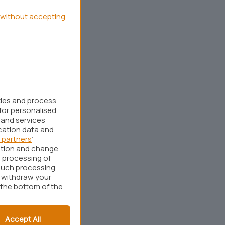
without accepting
kies and process
for personalised
 and services
cation data and
 partners
’
ation and change
 processing of
such processing.
r withdraw your
 the bottom of the
Accept All