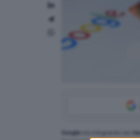
Google
sta integrando nei
ris