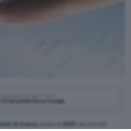
Aggiungi IlSoftware.it come
Fonte preferita su Google
ultati di ricerca
, ovvero le
SERP
, dei link che