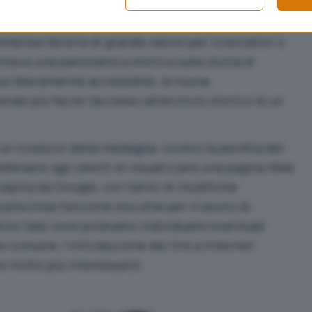
zazione non-profit, che può vantare un database di
eb
, attraverso una raccolta iniziata nell’ormai
’immensa libreria di grande valore per ricercatori o
rnisce una panoramica storica sulla storia di
ia liberamente accessibile, la nuova
e più facile l’accesso all’archivio storico di un
n rovescio della medaglia: ovvero la perdita dei
ettevano agli utenti di visualizzare una pagina Web
pita da Google, con tanto di modifiche
preziosa funzione era utile per il lavoro di
verso tale voce potevano individuare eventuali
te comune, l’introduzione dei link a Internet
e molto più interessanti.