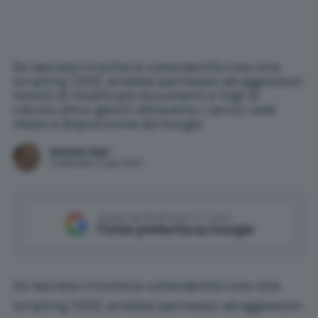
Se lasciata irrisolta la vulnerabilità coss-site
scripting (XSS) avrebbe permesso ad aggressori
remoti di modificare documenti e fogli di
calcolo altrui gestiti attraverso i servizi web
messi a disposizione da Google.
Michele Nasi
Pubblicato il 17 gen 2007
Aggiungi IlSoftware.it come
Fonte preferita su Google
Se lasciata irrisolta la vulnerabilità coss-site
scripting (XSS) avrebbe permesso ad aggressori