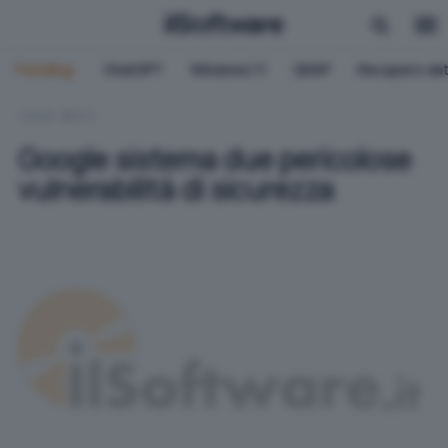
Trending:
ChatGPT
Windows 11
QNAP
Recupero dat
HOME
RETI
Google sistema due pericolose
vulnerabilità di sicurezza