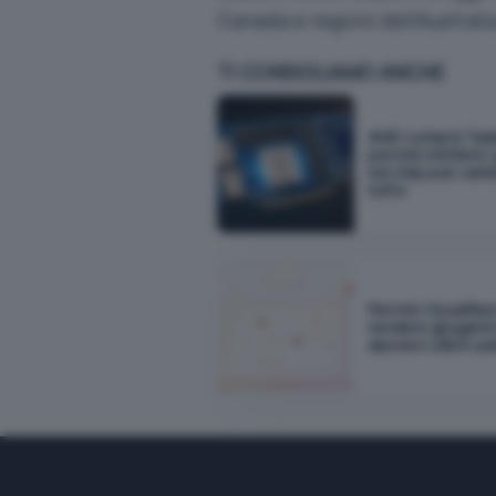
Canada e regioni dell’Australi
TI CONSIGLIAMO ANCHE
AMD compra Taal
perché mettere i 
nel chip può cam
tutto
Perché Cloudflar
rendere gli agenti
davvero utili in a