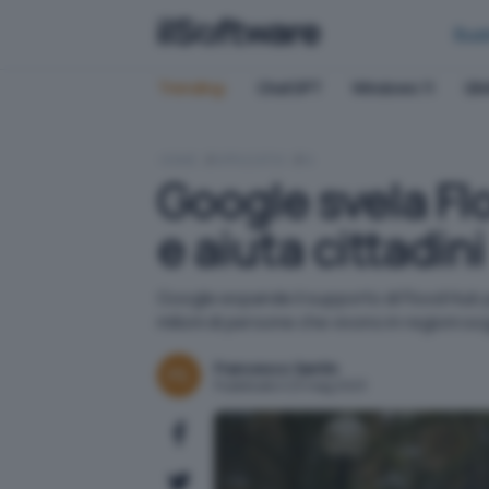
Bus
Trending:
ChatGPT
Windows 11
QN
HOME
APPLICATIVI
IA
Google svela Flo
e aiuta cittadini
Google espande il supporto di Flood Hub p
milioni di persone che vivono in regioni s
Francesco Santin
Pubblicato il 23 mag 2023