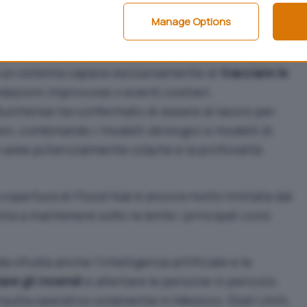
ili le informazioni di
Flood Hub
anche su
Ricerca e
Manage Options
ne possa accedere molto più facilmente alle
di pericolo dei fiumi e delle coste. Sia chiaro, però,
ta un sistema capace esclusivamente di
tracciare le
dazioni improvvise o eventi costieri.
tunitense ha confermato di essere al lavoro per
i, combinando i modelli idrologici e modelli di
 aree potenzialmente colpite e la profondità
a copertura di Flood Hub è ancora molto limitata dal
ta a mantenere sotto la lente i principali corsi
a sfrutta anche l’intelligenza artificiale e le
are gli incendi
e allertare le persone in pericolo.
isulta operativo solamente in Messico, Stati Uniti,