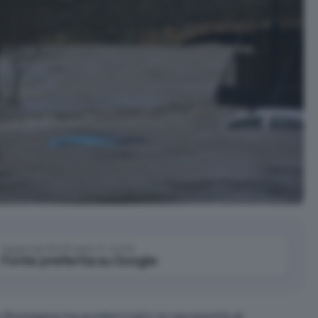
Aggiungi IlSoftware.it come
Fonte preferita su Google
a-Romagna ha evidenziato la necessità di