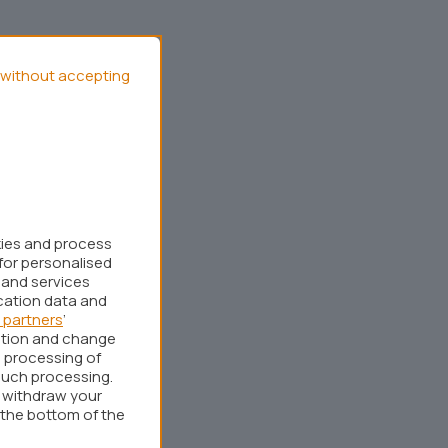
without accepting
kies and process
for personalised
 and services
cation data and
 partners
’
ation and change
 processing of
such processing.
r withdraw your
 the bottom of the