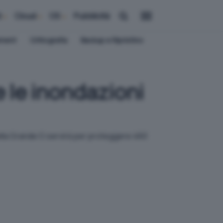
i
Cloud
OS
Pubblicità
ement
Crittografia
Backup e Ripristino
e le inondazioni
della Grande G servirà per proteggere 460