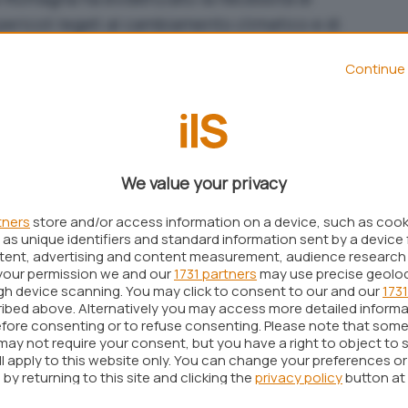
ericoli legati al cambiamento climatico e di
e tecnologie di ultima generazione, a supporto
Continue 
A impegnarsi su tale fronte è anche Google che,
ciato l’estensione territoriale del
sistema Flood
ntelligenza artificiale
che monitora le minacce di
 per tali eventi.
We value your privacy
Sundar Pichai, ora
Flood hub
supporta un totale di
giunte, tra Paesi africani, della regione Asia-
tners
store and/or access information on a device, such as coo
ni e del centro America. Si parla, concretamente,
as unique identifiers and standard information sent by a device 
ntent, advertising and content measurement, audience research
iù coperte da questo sistema, avvertite in anticipo
your permission we and our
1731 partners
may use precise geolo
carsi
inondazioni
. Al momento, dunque, Google sta
ugh device scanning. You may click to consent to our and our
1731
ibed above. Alternatively you may access more detailed inform
ità nei
bacini fluviali
e opera cercando di limitare i
fore consenting or to refuse consenting. Please note that some
 stimati attorno ai 10 miliardi di dollari in tutto il
may not require your consent, but you have a right to object to 
ll apply to this website only. You can change your preferences o
by returning to this site and clicking the
privacy policy
button at
 Hub e dell’IA di casa Google, ora l’azienda è