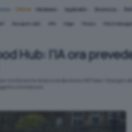
iness
Offerte
Hardware
Applicativi
Sicurezza
Ret
AP
Recupero dati
VPN
Edge
Privacy
Patch Manag
od Hub: l'IA ora preved
er monitorare le minacce di alluvione in 80 Paesi: l'impegno 
oggette a inondazioni.