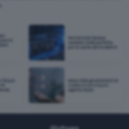
a.
as:
Perché Intel Optane
pesi AI
sarebbe stata perfetta
biare
per la cache dei modelli AI
e OS può
Meta sfida gli assistenti di
 AI
codice AI con il nuovo
zienda
agente Muse