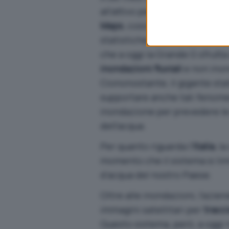
all’attivo per rendere disponib
Maps
, cosicché la popolazio
statistiche relative ai livelli 
che a oggi la Grande G sfrut
inondazioni fluviali
e non inon
Ciononostante, il gigante sta
supportare anche tali fenomen
inondazione per prevedere le
dell’acqua.
Per quanto riguarda l’
Italia
, l
momento che il sistema si limi
d’acqua del nostro Paese.
Oltre alle inondazioni, l’aziend
immagini satellitari per
tracci
Questo sistema, però, a oggi r