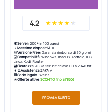
4.2
🌍
Server
: 200+ in 100 paesi
📱
Massimo dispositivi
: 10
🆓
Versione Free
: Garanzia rimborso di 30 giorni
💻
Compatibilità
: Windows, macOS, Android, iOS,
Linux, Kodi, Router
🔐
Sicurezza
: AES a 256 bit chiave DH a 2048 bit
👨‍💻
Assistenza 24/7
: ✔
🏢
Sede legale
: Svezia
🔥
Offerte attive
:
SCONTO fino all’85%
PROVALA SUBITO