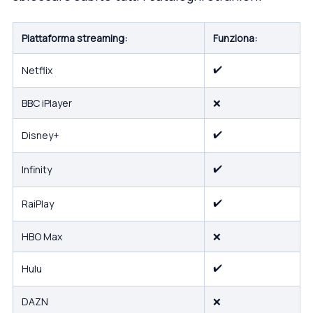
Piattaforma streaming:
Funziona:
✔️
Netflix
BBC iPlayer
❌
✔️
Disney+
✔️
Infinity
✔️
RaiPlay
HBO Max
❌
✔️
Hulu
DAZN
❌