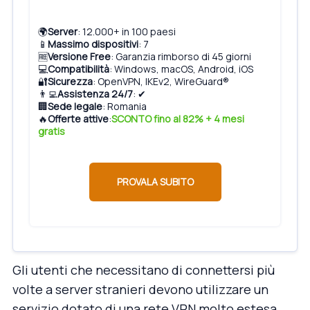
🌍
Server
: 12.000+ in 100 paesi
📱
Massimo dispositivi
: 7
🆓
Versione Free
: Garanzia rimborso di 45 giorni
💻
Compatibilità
: Windows, macOS, Android, iOS
🔐
Sicurezza
: OpenVPN, IKEv2, WireGuard®
👨‍💻
Assistenza 24/7
: ✔
🏢
Sede legale
: Romania
🔥
Offerte attive
:
SCONTO fino al 82% + 4 mesi
gratis
PROVALA SUBITO
Gli utenti che necessitano di connettersi più
volte a server stranieri devono utilizzare un
servizio dotato di una rete VPN molto estesa,