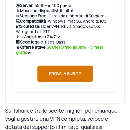
🌍
Server
: 4500+ in 100 paesi
📱
Massimo dispositivi
: illimitati
🆓
Versione Free
: Garanzia rimborso di 30 giorni
💻
Compatibilità
: Windows, macOS, Android, iOS
🔐
Sicurezza
: OpenVPN, IKEv2, Shadowsocks,
Wireguard e L2TP
👨‍💻
Assistenza 24/7
: ✔
🏢
Sede legale
: Paesi Bassi
🔥
Offerte attive
:
SCONTO fino all’88% + 3 mesi
gratis
🔥
PROVALA SUBITO
Surfshark è tra le scelte migliori per chiunque
voglia gestire una VPN completa, veloce e
dotata del supporto illimitato qualsiasi