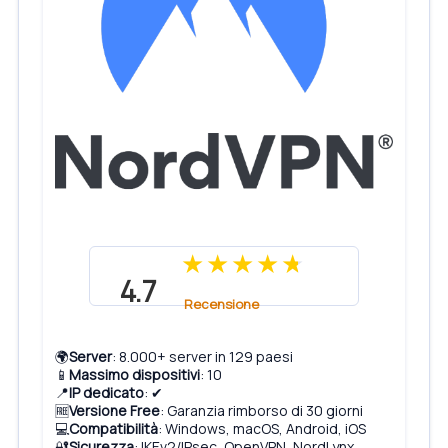
4.7
Recensione
🌍
Server
: 8.000+ server in 129 paesi
📱
Massimo dispositivi
: 10
📍
IP dedicato
: ✔
🆓
Versione Free
: Garanzia rimborso di 30 giorni
💻
Compatibilità
: Windows, macOS, Android, iOS
🔐
Sicurezza
: IKEv2/IPsec, OpenVPN, NordLynx