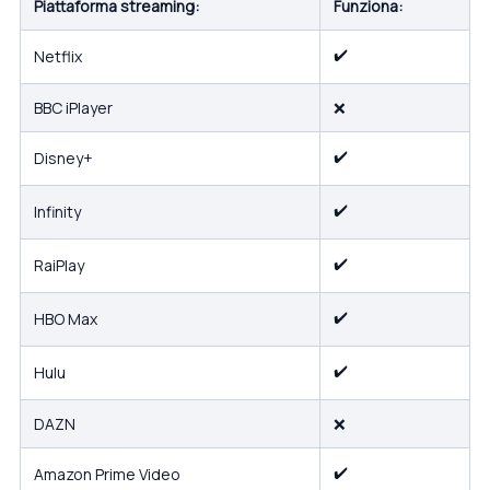
Piattaforma streaming:
Funziona:
✔️
Netflix
BBC iPlayer
❌
✔️
Disney+
✔️
Infinity
✔️
RaiPlay
✔️
HBO Max
✔️
Hulu
DAZN
❌
✔️
Amazon Prime Video