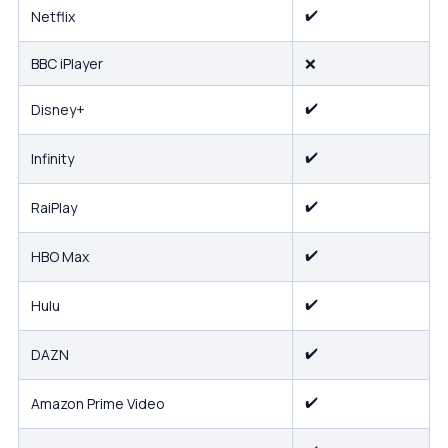
✔️
Netflix
BBC iPlayer
❌
✔️
Disney+
✔️
Infinity
✔️
RaiPlay
✔️
HBO Max
✔️
Hulu
✔️
DAZN
✔️
Amazon Prime Video