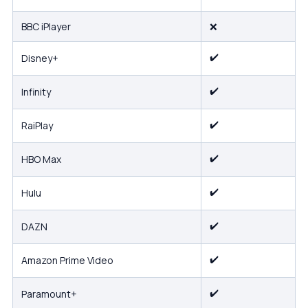
BBC iPlayer
❌
✔️
Disney+
✔️
Infinity
✔️
RaiPlay
✔️
HBO Max
✔️
Hulu
✔️
DAZN
✔️
Amazon Prime Video
✔️
Paramount+