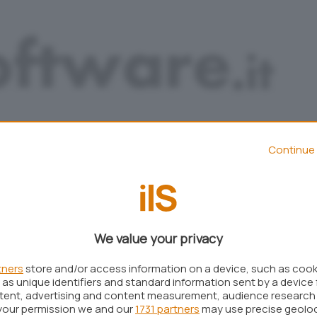
Continue 
Aggiungi IlSoftware.it come
Fonte preferita su Google
We value your privacy
tners
store and/or access information on a device, such as coo
as unique identifiers and standard information sent by a device 
he ha alcuni mesi orsono acquisito il client
ICQ
per
ntent, advertising and content measurement, audience research
viluppato da Mirabilis, ha lanciato da poco un
your permission we and our
1731 partners
may use precise geolo