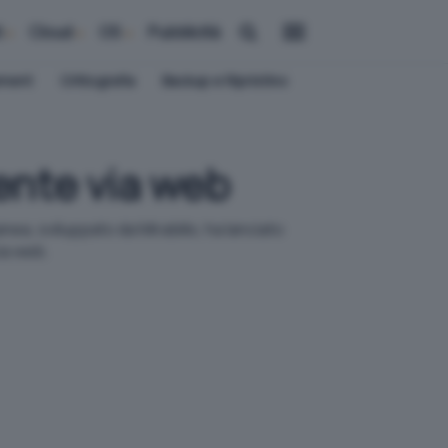
i
Cloud
OS
Pubblicità
ement
Crittografia
Backup e Ripristino
ente via web
nea, sviluppato da Mirabilis, ha lanciato
ia web.