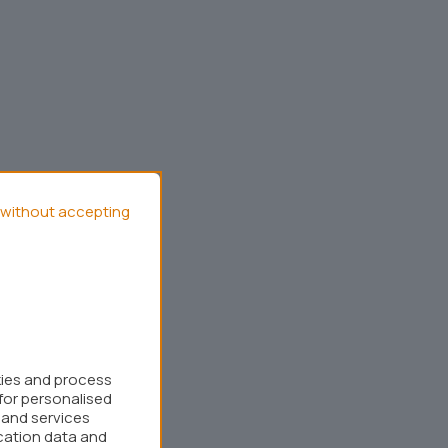
without accepting
kies and process
for personalised
 and services
cation data and