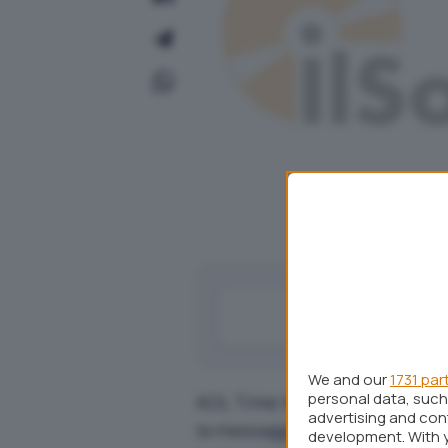
We and our
1731 par
personal data, such 
AOL Time Warner, il colosso c
advertising and co
la messaggistica istantanea, s
development. With 