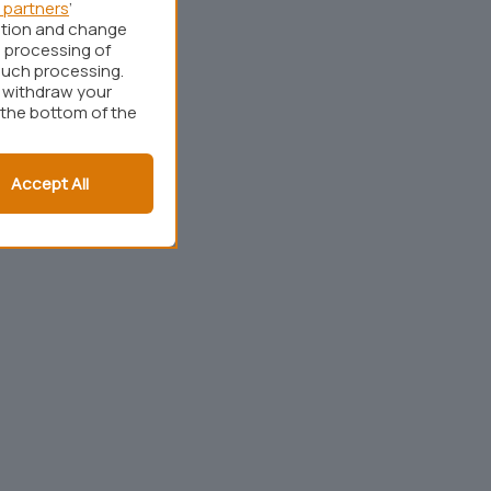
 partners
’
ation and change
 processing of
such processing.
r withdraw your
 the bottom of the
Accept All