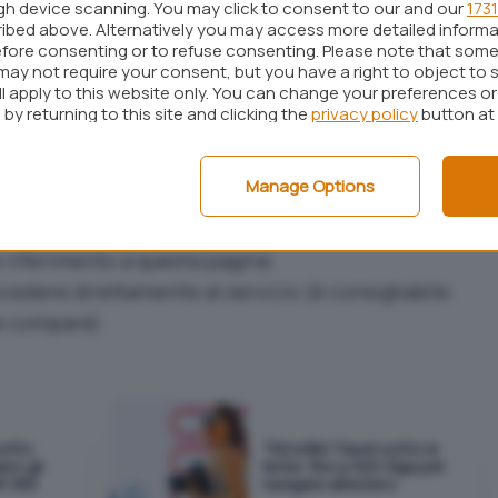
ugh device scanning. You may click to consent to our and our
1731
 connesso con ICQ, ma basato esclusivamente su
ibed above. Alternatively you may access more detailed inform
fore consenting or to refuse consenting. Please note that some
gina web, qualsiasi utente ha la possibilità di
may not require your consent, but you have a right to object to 
ll apply to this website only. You can change your preferences o
i installare il programma stesso. Il servizio che si
by returning to this site and clicking the
privacy policy
button at
mente gratuito, risulta particolarmente utile
 al proprio account ICQ da qualunque computer
Manage Options
he il proprio browser supporti le estensioni Java.
 riferimento
a questa pagina.
cedere direttamente al servizio (è consigliabile
he compare).
sotto
TIM eSIM Travel sotto la
ano gli
lente: fino a 300 Giga per
t 365
navigare all'estero