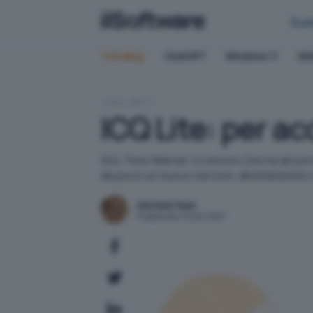
Bus
Trending:
ChatGPT
Windows 11
QN
HOME
RETI
ICQ Lite: per a
AOL Time Warner, il colosso che ha alcuni m
da poco un nuovo servizio, direttamente
Michele Nasi
Pubblicato il 12 dic 2001