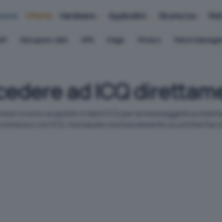
iness
Offerte
Hardware
Applicativi
Sicurezza
Ret
AP
Recupero dati
VPN
Edge
Privacy
Patch Manag
ccedere ad ICQ direttam
esi orsono acquisito il client ICQ per la messaggistica istanta
 connesso con ICQ, ma basato esclusivamente su un'interfacc