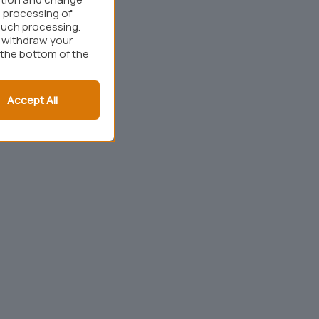
 processing of
such processing.
r withdraw your
 the bottom of the
Accept All