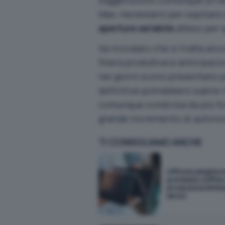
Max, necessario per ospitare s
apertura variabile
atteso per 
Va ricordato che si tratta anco
filiera produttiva e anticipazi
nei giorni scorsi presentano 
definitive potrebbero subire 
comunque condivisa da più fon
grande incremento di autonomi
TI CONSIGLIAMO ANCHE
L'iPhone pieghev
potrebbe soffrire
produzione limita
lancio