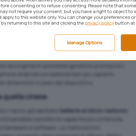
olo una parte della storia. Apple punterebbe
fore consenting or to refuse consenting. Please note that some
mplessiva del sistema: il futuro
A20 Pro
, prodotto
may not require your consent, but you have a right to object to 
ll apply to this website only. You can change your preferences o
ondo le fonti di filiera, dovrebbe ridurre i
by returning to this site and clicking the
privacy policy
button at
o che nei carichi più intensi, grazie anche a un
 del calore.
Manage Options
S 27, con uno scheduling più intelligente che
U
e
GPU
limitando le attività superflue in
ti accorgimenti potrebbe garantire prestazioni
tphone Android con batterie ben più capienti,
e dimensioni e peso del dispositivo.
a quella cinese
atici hanno già adottato
batterie al silicio-carbonio
ntinuerebbe a preferire capacità più contenute
a hardware e software. Le indiscrezioni
ggero aumento dello spessore di iPhone 18 Pro