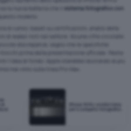
ia la nuova batteria che il
sistema fotografico con
questo modello.
ra di rumor, basati su certificazioni, analisi della
oni di leaker noti nel settore. Alcune cifre circolate
piccole discrepanze, segno che le specifiche
ritocchi prima della presentazione ufficiale. Resta
ti l’idea di fondo: Apple starebbe lavorando al più
a mai visto sulla linea Pro Max.
ole
 di
iPhone 18 Pro: novità il vista
ta al
per il comparto fotografico