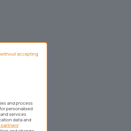
without accepting
kies and process
for personalised
 and services
cation data and
 partners
’
ation and change