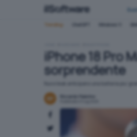
Bus
Trending:
ChatGPT
Windows 11
QN
HOME
HARDWARE
SMARTPHONE
iPhone 18 Pro M
sorprendente
Nuovi leak anticipano una batteria piu' g
Riccardo Palermo
Pubblicato il 5 lug 2026