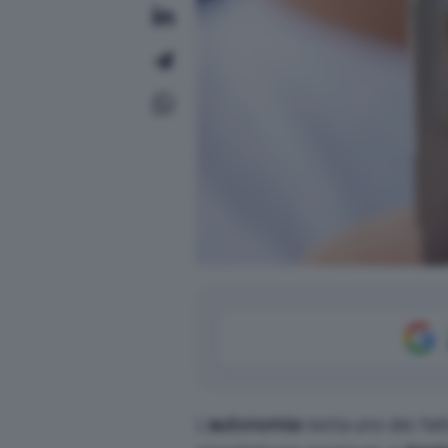
L’
autonomia
resta uno dei fat