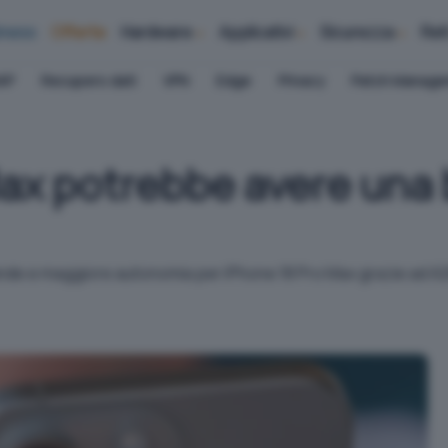
iness
Offerte
Hardware
Applicativi
Sicurezza
Ret
AP
Recupero dati
VPN
Edge
Privacy
Patch Manag
ax potrebbe avere una 
rande e maggiore autonomia per iPhone 18 Pro Max grazie ad A2