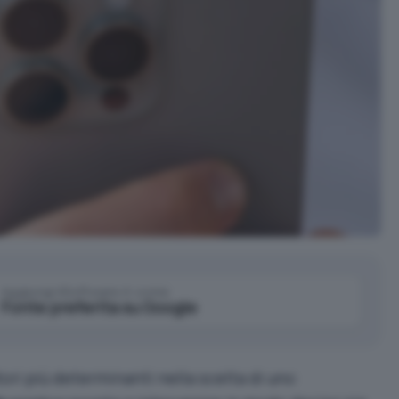
Aggiungi IlSoftware.it come
Fonte preferita su Google
tori più determinanti nella scelta di uno