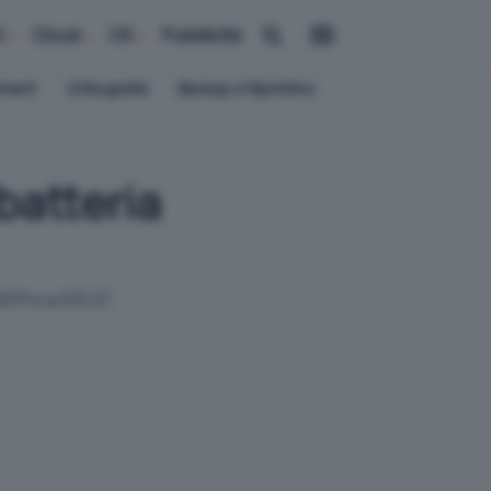
i
Cloud
OS
Pubblicità
ement
Crittografia
Backup e Ripristino
batteria
0 Pro e iOS 27.