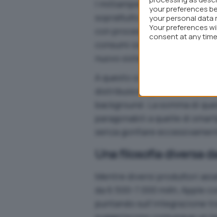
I milliampereora raccontano s
your preferences be
soprattutto sull’efficienza co
your personal data 
Your preferences wi
con processo a 2 nanometri sec
consent at any time 
consumi sia nell’uso quotidian
webpage.
nuovo sistema di dissipazione
A questo si affiancherebbe iO
distribuisce i processi tra
CP
background. La somma di ques
paragonabili a quelle di smar
senza gonfiare eccessivament
Una filosofia diversa d
Mentre diversi produttori asi
da 6.500-7.000 mAh, Apple co
puntando sull’integrazione tr
suggeriscono comunque un le