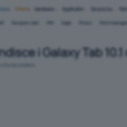
iness
Offerte
Hardware
Applicativi
Sicurezza
Ret
AP
Recupero dati
VPN
Edge
Privacy
Patch Manag
disce i Galaxy Tab 10.
n s'ha da vendere.