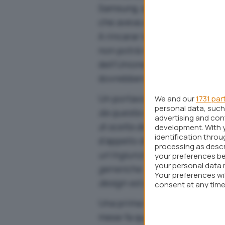
Samsung, quindi, viene bandi
che aveva avanzato accuse di 
A rincarar la dose, con la se
non potrà nemmeno commercial
dell’Unione Europea. In realtà
dovrebbero comunque essere l
Un portavoce di Samsung ha 
We and our
1731 par
personal data, such 
da questa decisione e crediamo
advertising and co
di scelta dei cittadini tedeschi
development. With 
identification thro
d’appello dinanzi alla corte re
processing as descr
un’ingiunzione sulla base di ca
your preferences be
your personal data 
generiche. La sentenza appen
Your preferences wi
design ed al progresso industr
consent at any time 
webpage.
Una prima decisione avversa al
mese fa quando i giudici bandir