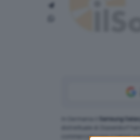
In Germania il
Samsung Galaxy
distrettuale di Düsseldorf ha
commercializzare il tablet sull