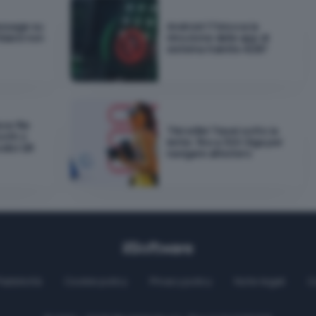
essage su
Android 17 blocca la
idarsi non
rimozione delle app di
sistema tramite ADB?
ce file
TIM eSIM Travel sotto la
ooth o
lente: fino a 300 Giga per
odici QR
navigare all'estero
Pubblicità
Cookie policy
Privacy policy
Note legali
C