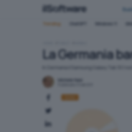
Bus
Trending:
ChatGPT
Windows 11
QN
HOME
TABLET
MOBILE
La Germania ban
In Germania il Samsung Galaxy Tab 10.1 no
Michele Nasi
Pubblicato il 9 set 2011
Diritto