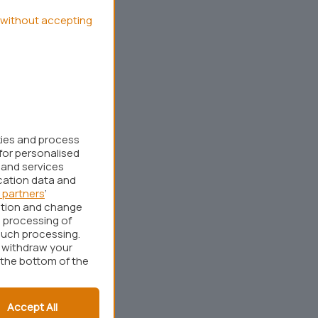
without accepting
kies and process
for personalised
 and services
cation data and
 partners
’
ation and change
 processing of
such processing.
r withdraw your
 the bottom of the
Accept All