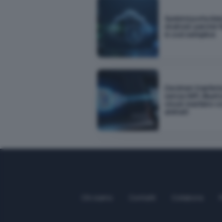
Sunbird porta iM
Android: perché f
è così semplice
Decimen trasferis
senza WiFi, Bluet
cloud: bastano c
animati
Chi siamo
Contatti
Collabora