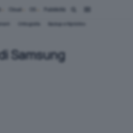
i
Cloud
OS
Pubblicità
ement
Crittografia
Backup e Ripristino
1 di Samsung