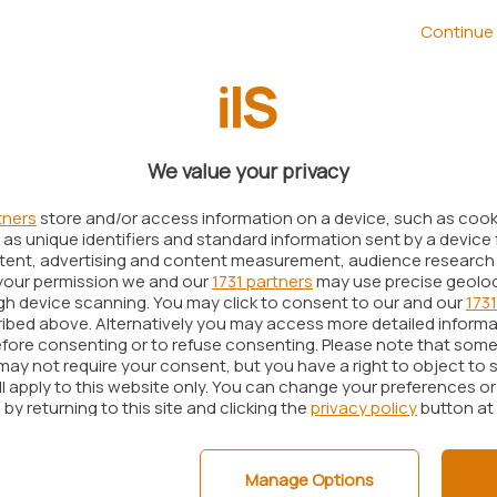
to accogliendo le contestazioni avanzate da
Apple
Continue 
plagio nei confronti del suo
iPad 2.
ntenza tedesca si è stabilito che Samsung Germany
izzare il Galaxy Tab in nessun altro Stato
, almeno per il momento, le altre filiali di Samsung
We value your privacy
ibere di farlo.
commentato duramente la sentenza: “
siamo delusi
tners
store and/or access information on a device, such as coo
as unique identifiers and standard information sent by a device 
 imponga delle limitazioni severissime alla libertà
ntent, advertising and content measurement, audience research
“. La società, a questo punto, presenterà richiesta
your permission we and our
1731 partners
may use precise geolo
ugh device scanning. You may click to consent to our and our
1731
gionale di Düsseldorf. “
Viene imposta
ibed above. Alternatively you may access more detailed inform
ratteristiche di design
(dei dispositivi, n.d.r.)
molto
fore consenting or to refuse consenting. Please note that some
may not require your consent, but you have a right to object to 
a emessa mina all’innovazione nel campo del
ll apply to this website only. You can change your preferences o
iale
“, ha aggiunto Samsung.
by returning to this site and clicking the
privacy policy
button at
la società coreana era arrivata all’incirca un
ono il Galaxy Tab 10.1 dall’intero territorio
Manage Options