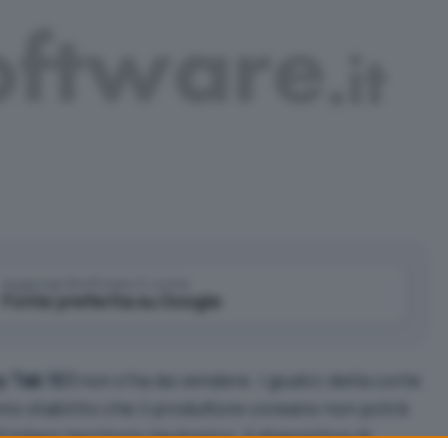
Aggiungi IlSoftware.it come
Fonte preferita su Google
 Tab 10.1
non s’ha da vendere. I giudici della corte
nno stabilito che il produttore coreano non potrà
’intero territorio teutonico. Il dispositivo di