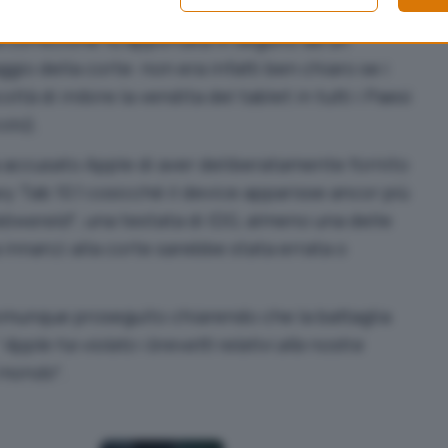
a una settimana più tardi limitando il divieto alla
a correzione fu apportata in seguito ad un
io della corte: non era infatti ben chiaro se i
ltà di inibire la vendita del tablet in tutti i Paesi
colo
).
a accusato Apple di aver deliberatamente fornito
y Tab 10.1 cosicché il device apparisse ancor più
bwereld
“, una testata di IDG, almeno una delle
innanzi alla corte
sarebbe stata errata o
omunque proseguito chiarendo che la battaglia
“
Apple ha violato i brevetti relativi alla nostra
l mondo
“.