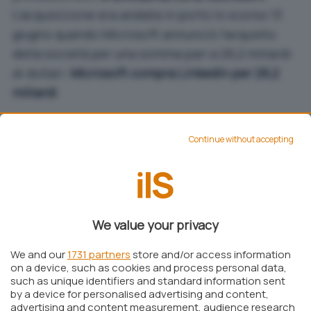
L’acquisizione era andata in porto lo scorso 13
giugno quando Microsoft annunciò l’acquisto
della società per una somma pari a 26,2 miliardi
di dollari:
Microsoft compra LinkedIn per 26,2
miliardi
.
Continue without accepting
We value your privacy
We and our
1731 partners
store and/or access information
on a device, such as cookies and process personal data,
such as unique identifiers and standard information sent
by a device for personalised advertising and content,
advertising and content measurement, audience research