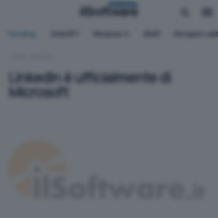
BUSINESS
Trending:
ChatGPT
Windows 11
QNAP
Recupero dat
HOME
SOCIAL
LinkedIn è ufficialmente di
Microsoft