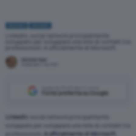
Business
Microsoft
LinkedIn, social network principalmente
sviluppato per sviluppare una rete di contatti tra
professionisti, è ufficialmente di Microsoft.
Michele Nasi
Pubblicato il 7 dic 2016
Aggiungi IlSoftware.it come
Fonte preferita su Google
LinkedIn
, social network principalmente
sviluppato per sviluppare una rete di contatti tra
professionisti,
è ufficialmente di Microsoft
.