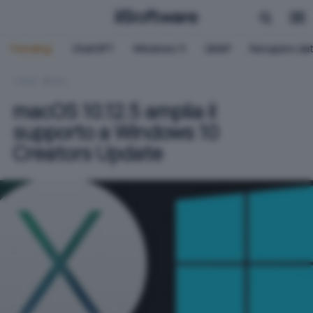
Trending:
ChatGPT
Windows 11
QNAP
Recupero dat
HOME
MAC
macOS 10.12.5 amplia il
supporto a Windows 10
Creators Update