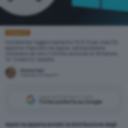
Windows 10
Installando l'aggiornamento 10.12.5 per macOS,
appena rilasciato da Apple, sarà possibile
installare da zero l'ultima versione di Windows
10: Creators Update.
Michele Nasi
Pubblicato il 16 mag 2017
Aggiungi IlSoftware.it come
Fonte preferita su Google
Apple ha appena avviato la distribuzione degli