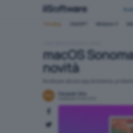
Bus
Trending:
ChatGPT
Windows 11
QN
HOME
SISTEMI OPERATIVI
MAC
macOS Sonoma 14
novità
Novità per alcune app di sistema, problem
Pasquale Oliva
Pubblicato il 12 dic 2023