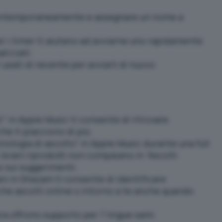
 contemporaneamente e assegnare un nome a
er i timer ti aiutano ad avviarne uno rapidamente
alizzati.
usati di recente per avviarli di nuovo
ti” in Apple Music ti consente di ritrovare
e ti piacciono di più.
onologia di ascolto” in Apple Music durante una full
 brani riprodotti non compaiano in “Ascolti
o sui suggerimenti.
ni in Shazam ti consente di identificare
he ascolti online o intorno a te anche quando
era offrono supporto per 7 lingue sami.