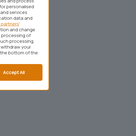
kies and process
for personalised
 and services
cation data and
 partners
’
ation and change
 processing of
such processing.
r withdraw your
 the bottom of the
Accept All