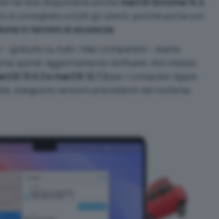
ple ha reso disponibile anche
macOS Sonoma 14.2
.
 è consigliato a tutti gli utenti, poiché porta con
iorie in termini di sicurezza
.
– gratuito su tutti i Mac compatibili – basta
tema
, quindi
Aggiornamento Software
. Allo stesso
cOS 13.6.3 e macOS 12.7.2
per i computer Apple
alle, eseguono versioni precedenti del sistema