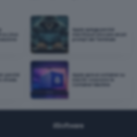
e
Apple spiega perché
 su Linux
macOS può bloccare alcuni
ulazione
prompt del Terminale
el: perché
Apple apre ai container su
o strada
macOS: cosa sono le
Container Machine