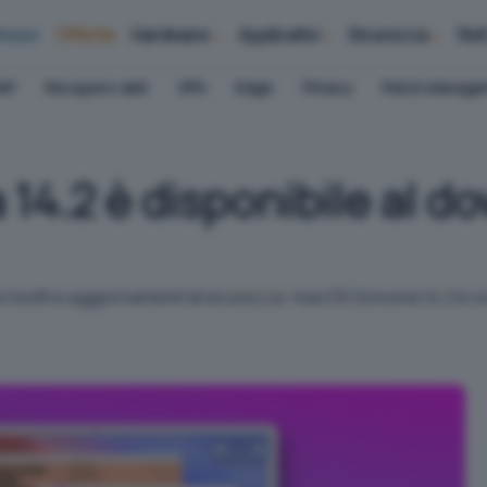
iness
Offerte
Hardware
Applicativi
Sicurezza
Ret
AP
Recupero dati
VPN
Edge
Privacy
Patch Manag
.2 è disponibile al dow
i risolti e aggiornamenti di sicurezza: macOS Sonoma 14.2 è or