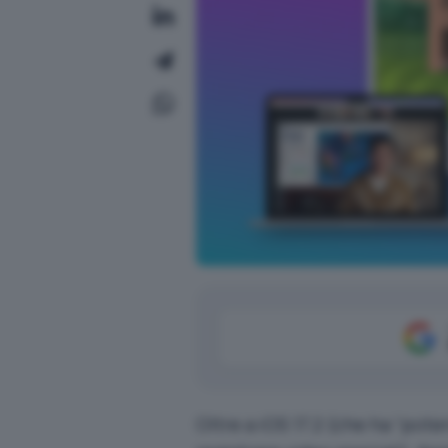
Oltre a
iOS 17.2
(che ha “poten