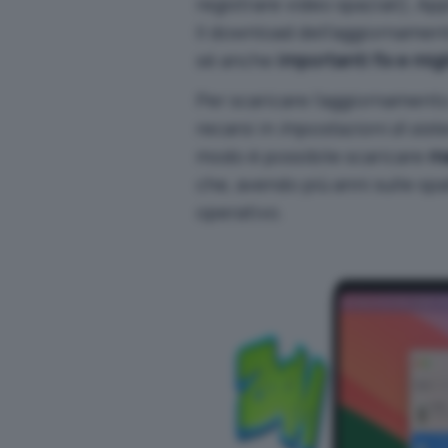
registrare video spaziali
), Ap
Il download dell’aggiornamento
sé anche
importanti fix e migl
Per scaricare l’aggiornamento 
recarsi in
Impostazioni di sis
modo è possibile scaricare
ma
che, avendo più anni sulle sp
operativo.