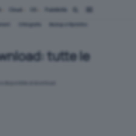
i
Cloud
OS
Pubblicità
ement
Crittografia
Backup e Ripristino
nload: tutte le
a disponibile al download.