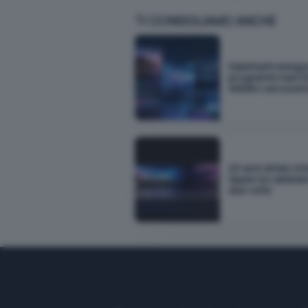
TI CONSIGLIAMO ANCHE
Kakehashi esegu
programmi macOS
ARM64 senza em
20 anni di Mac Int
Apple ha cambiat
due volte