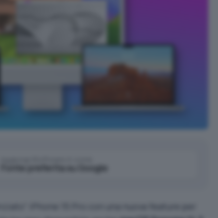
Aggiungi IlSoftware.it come
Fonte preferita su Google
ziato” iPhone 15 Pro con una nuova feature per