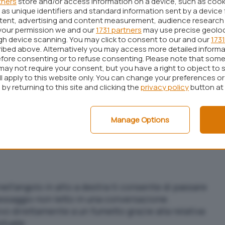
tners
store and/or access information on a device, such as coo
as unique identifiers and standard information sent by a device 
ntent, advertising and content measurement, audience research
your permission we and our
1731 partners
may use precise geolo
diffuso da Apple (e disponibile qui sotto), la
ugh device scanning. You may click to consent to our and our
1731
a introduce miglioramenti relativi all’inserimento
ibed above. Alternatively you may access more detailed inform
fore consenting or to refuse consenting. Please note that some
DF
, a
Messaggi
e a
Meteo
. Inoltre, come già
may not require your consent, but you have a right to object to 
zioni di problemi e aggiornamenti di sicurezza.
ll apply to this website only. You can change your preferences o
by returning to this site and clicking the
privacy policy
button at
migliorato identifica i campi nei PDF e in altri
Manage Options
riempirli con informazioni estratte dai contatti,
nell’angolo in alto a destra ti consente di passare
ssaggio non letto in una conversazione.
vo direttamente a un fumetto grazie alla relativa
tuale.