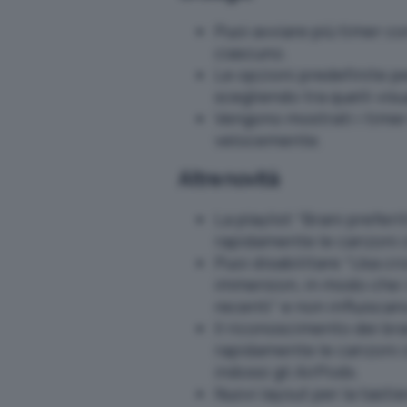
Puoi avviare più timer
ciascuno.
Le opzioni predefinite p
scegliendo tra quelli visu
Vengono mostrati i timer 
velocemente.
Altre novità
La playlist “Brani preferi
rapidamente le canzoni ch
Puoi disabilitare “Usa cr
immersion, in modo che i
recenti” e non influiscan
Il riconoscimento dei bra
rapidamente le canzoni c
indossi gli AirPods.
Nuovi layout per la tasti