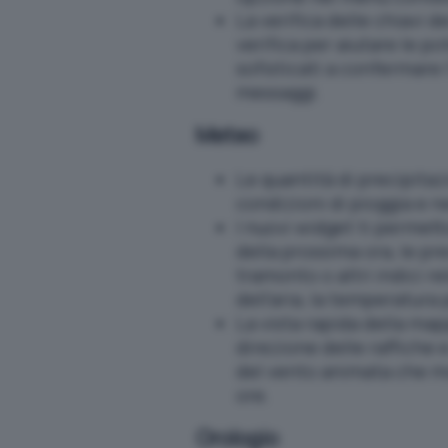
La verifica delle chiavi d
verifica per aiutare le po
sofisticati a confermare
messaggi.
Meteo
Le quantità di precipitaz
condizioni di pioggia e ne
I nuovi widget ti permett
della prossima ora, le prev
tramonto o altri indici re
dell’aria, la temperatura 
La vista rapida della mapp
direzione delle raffiche
del vento animata che mo
ore.
Orologio