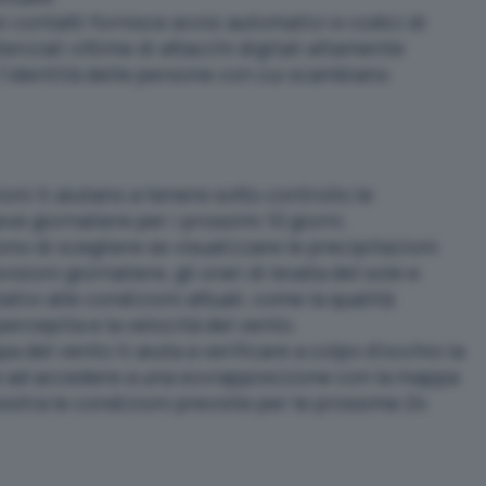
ei contatti fornisce avvisi automatici e codici di
tenziali vittime di attacchi digitali altamente
 l’identità delle persone con cui scambiano
ioni ti aiutano a tenere sotto controllo le
ve giornaliere per i prossimi 10 giorni.
ono di scegliere se visualizzare le precipitazioni
isioni giornaliere, gli orari di levata del sole e
lativi alle condizioni attuali, come la qualità
percepita e la velocità del vento.
a del vento ti aiuta a verificare a colpo d’occhio la
 e ad accedere a una sovrapposizione con la mappa
stra le condizioni previste per le prossime 24