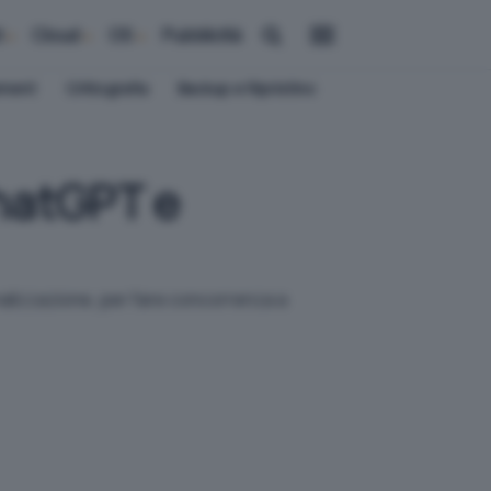
i
Cloud
OS
Pubblicità
ement
Crittografia
Backup e Ripristino
ChatGPT e
nalizzazione, per fare concorrenza a