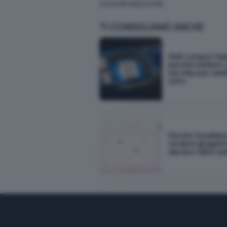
conversazione.
TI CONSIGLIAMO ANCHE
AMD compra Taal
perché mettere i 
nel chip può cam
tutto
Perché Cloudflar
rendere gli agenti
davvero utili in a