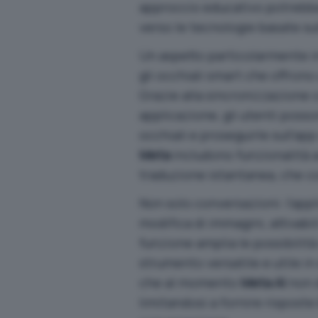
approccio educativo potrebbe 
verso le tecnologie basate sull
Un aspetto particolarmente i
gli occhiali smart che offrono
Grazie alla sincronizzazione c
applicazione, gli utenti posso
occhiali e proseguirle sull’app
Meta
includono funzionalità a
traduzione istantanea, che 
Non solo conversazioni: l’app
modifica di immagini, attivabi
funzione amplia le possibilità
strumento versatile e utile in
che al momento
Meta AI
non d
limitandosi a fornire risposte