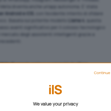
 di Meta diventa anche un’app autonoma. E’ stata
er Android e iOS
, con l’evidente intento di sfidare
oco. Basata sul potente modello
Llama 4
, questa
sso avanti significativo per il colosso tecnologico
mercato degli assistenti intelligenti grazie a
recedenti.
Meta AI
risiede nella sua capacità di offrire
, resa possibile anche dalla tecnologia full-duplex
Continue 
n beta in Canada, Stati Uniti, Australia e Nuova
e consente di sostenere conversazioni in tempo
eando un flusso comunicativo continuo e altamente
We value your privacy
tegia di Meta è l’integrazione dell’assistente con