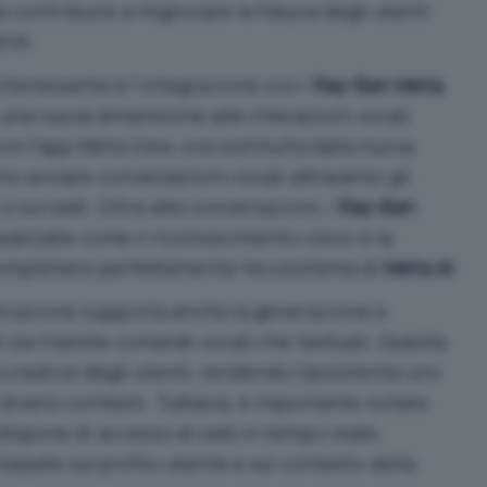
contribuire a migliorare la fiducia degli utenti
’IA.
nteressante è l’integrazione con i
Ray-Ban Meta
,
 una nuova dimensione alle interazioni vocali.
on l’app Meta View, ora sostituita dalla nuova
no avviare conversazioni vocali attraverso gli
 o sul web. Oltre alle conversazioni, i
Ray-Ban
vanzate come il riconoscimento visivo e la
completano perfettamente l’ecosistema di
Meta AI
.
licazione supporta anche la generazione e
li sia tramite comandi vocali che testuali. Questa
 creative degli utenti, rendendo l’assistente uno
 diversi contesti. Tuttavia, è importante notare
ispone di accesso al web in tempo reale,
 basate sul profilo utente e sul contesto della