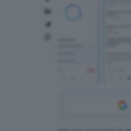
Dopo aver “colonizzato” le a