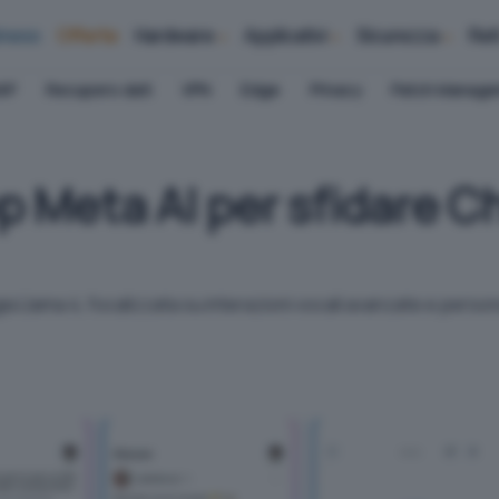
iness
Offerte
Hardware
Applicativi
Sicurezza
Ret
AP
Recupero dati
VPN
Edge
Privacy
Patch Manag
pp Meta AI per sfidare 
a Llama 4, focalizzata su interazioni vocali avanzate e perso