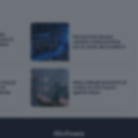
as:
Perché Intel Optane
pesi AI
sarebbe stata perfetta
biare
per la cache dei modelli AI
e OS può
Meta sfida gli assistenti di
 AI
codice AI con il nuovo
zienda
agente Muse