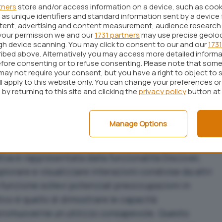
tners
store and/or access information on a device, such as coo
e. Utilizzando i dati raccolti attraverso
as unique identifiers and standard information sent by a device 
Instagram (per chi non si è opposto),
Meta AI
è in
ntent, advertising and content measurement, audience research
your permission we and our
1731 partners
may use precise geolo
testualizzate e altamente personalizzate.
ugh device scanning. You may click to consent to our and our
1731
ibed above. Alternatively you may access more detailed inform
ntelligenza artificiale affinché memorizzi specifici
fore consenting or to refuse consenting. Please note that some
iorando progressivamente l’esperienza. Questa
may not require your consent, but you have a right to object to 
ll apply to this website only. You can change your preferences o
un punto di forza che distingue Meta dai suoi
by returning to this site and clicking the
privacy policy
button at
azione con l’assistente sempre più fluida e su
Manage Options
ay-Ban
tiva è rappresentata dalla funzionalità Discover,
plorare e visualizzare interazioni condivise da altri
funzione sollevi potenziali preoccupazioni in
ttivo è quello di dimostrare le capacità
 e promuoverne un utilizzo consapevole. Questo