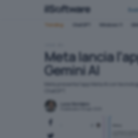
Bus
Trending:
ChatGPT
Windows 11
QN
HOME
IA
Meta lancia l'a
Gemini AI
Meta presenta l'app Meta AI con tecnologi
ChatGPT.
Luca Giordano
Pubblicato il 30 apr 2025