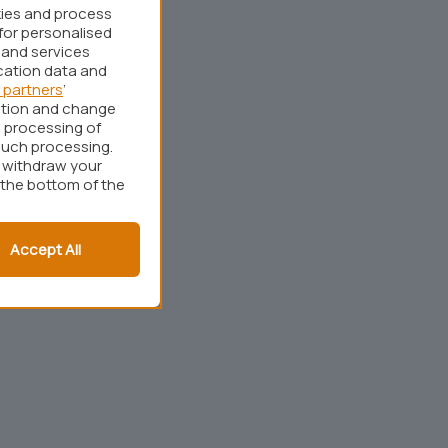
kies and process
for personalised
 and services
cation data and
 partners
’
ation and change
 processing of
such processing.
r withdraw your
 the bottom of the
Accept All