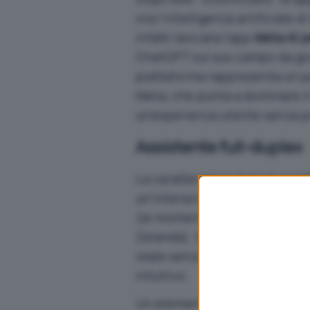
ora l’intelligenza artificiale
infatti lanciata l’app
Meta AI p
ChatGPT sul suo campo da gi
piattaforma rappresenta un pa
Meta, che punta a dominare il 
un’esperienza utente senza p
Assistente full-duplex
La caratteristica distintiva di
un’interazione vocale naturale
(al momento disponibile solo i
Zelanda). Questa innovazion
reale senza interruzioni, cr
intuitivo.
Un elemento chiave della stra