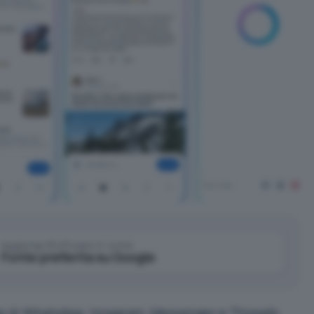
Aggiungi IlSoftware.it come
Fonte preferita su Google
pp di WhatsApp, Insagram, Messenger e Threads,