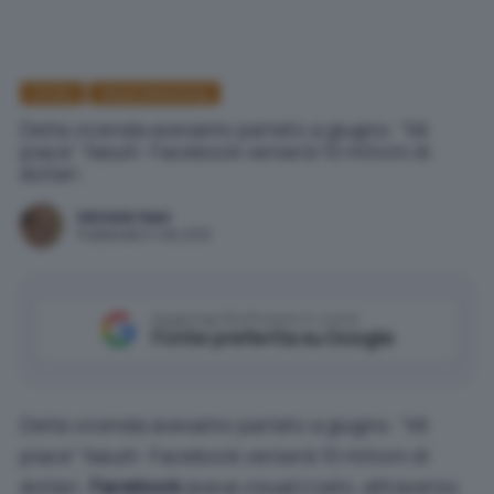
Diritto
Social networking
Della vicenda avevamo parlato a giugno: "Mi
piace" fasulli: Facebook verserà 10 milioni di
dollari.
Michele Nasi
Pubblicato il 4 dic 2012
Aggiungi IlSoftware.it come
Fonte preferita su Google
Della vicenda avevamo parlato a giugno:
“Mi
piace” fasulli: Facebook verserà 10 milioni di
dollari
.
Facebook
aveva visualizzato, attraverso