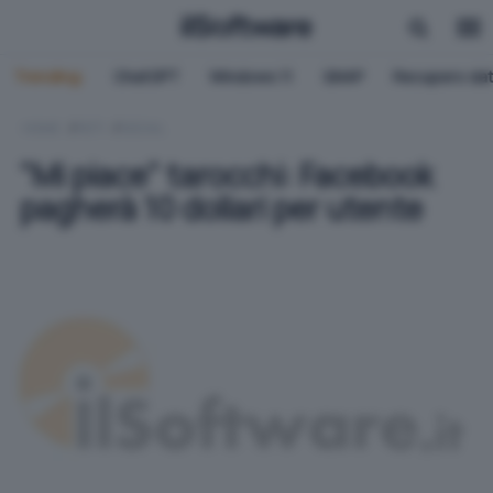
Trending:
ChatGPT
Windows 11
QNAP
Recupero dat
HOME
RETI
SOCIAL
"Mi piace" tarocchi: Facebook
pagherà 10 dollari per utente