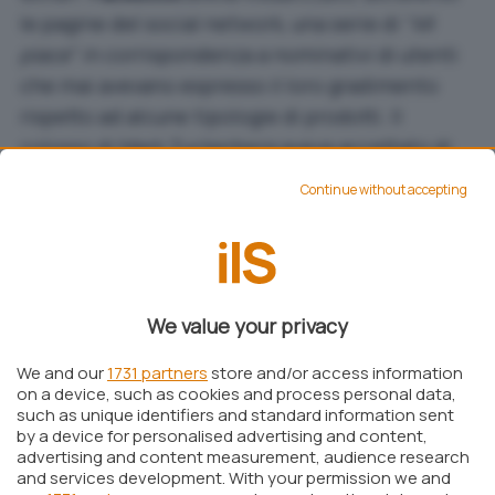
le pagine del social network, una serie di “
Mi
piace
” in corrispondenza a nominativi di utenti
che mai avevano espresso il loro gradimento
rispetto ad alcune tipologie di prodotti. Il
colosso di Mark Zuckerberg aveva accettato di
versare 10 milioni di dollari in beneficenza per
Continue without accepting
porre una pietra tombale sulla questione.
L’accordo raggiunto per intercessione del
giudice dello stato della Califonia, però, non è
bastato: con una
class action
avanzata nei
We value your privacy
confronti di Facebook, si è richiesto un rimborso
economico per gli utenti che hanno visto il
We and our
1731 partners
store and/or access information
proprio nome associato a prodotti mai
on a device, such as cookies and process personal data,
such as unique identifiers and standard information sent
apprezzati in precedenza.
by a device for personalised advertising and content,
advertising and content measurement, audience research
La notizia di oggi è che Facebook si è dichiarata
and services development. With your permission we and