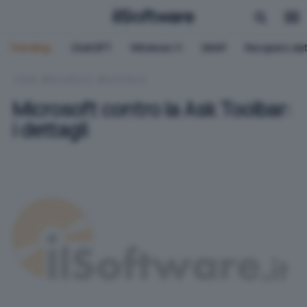
Trending:
ChatGPT
Windows 11
QNAP
Recupero dat
HOME
SICUREZZA
ANTIVIRUS
Microsoft contro la Ask Toolbar:
i dettagli