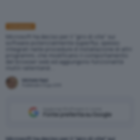
Antimalware
Microsoft ha deciso per il "giro di vite" sui
software potenzialmente superflui, spesso
integrati nelle procedure d'installazione di altri
programmi, che modificano il comportamento
del browser web ed aggiungono funzionalità
inutili rallentand...
Michele Nasi
Pubblicato il 12 giu 2015
Aggiungi IlSoftware.it come
Fonte preferita su Google
Microsoft ha deciso per il “giro di vite” sui