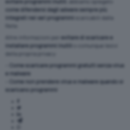
evitare programmi inutili
, abbiamo spiegato
come difendersi dagli adware sempre più
integrati nei vari programmi
scaricabili dalla
Rete.
Altre informazioni per
evitare di scaricare e
installare programmi inutili
o comunque lesivi
della propria privacy:
–
Come scaricare programmi gratuiti senza virus
e malware
–
Come non prendere virus e malware quando si
scaricano programmi