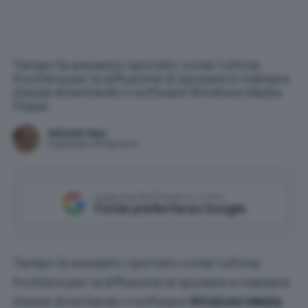
Tempo fa avevamo riportato come l'ultima
frontiera per la diffusione di spyware e malware
stesse diventando il software Windows Media
Player.
Michele Nasi
Pubblicato il 18 feb 2005
Aggiungi IlSoftware.it come
Fonte preferita su Google
Tempo fa avevamo riportato come l’ultima
frontiera per la diffusione di spyware e malware
stesse diventando il software
Windows Media