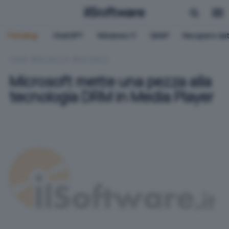
Trending:
ChatGPT
Windows 11
QNAP
Recupero dat
HOME
SICUREZZA
ANTIVIRUS
Microsoft mette una pezza alla
tecnologia DRM in Media Player