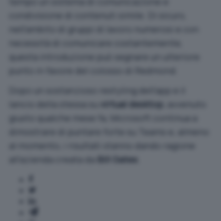
tempo un sistema di comunicazione e
condivisione di contenuti simile. Di sicuro,
nell’ambito di gruppi di lavoro numerosi e con
necessità di comunicare costantemente,
questa introduzione può segnare un ulteriore
punto in favore del colosso di Redmond.
Dopo un sostanzioso
restyling dell’app
e il
lancio della stessa su
virtual desktop
, avvenuto
giusto qualche mese fa, Microsoft continua a
dimostrare di puntare forte su Teams e, almeno
al momento, i risultati stanno dando ragione
all’azienda creata da
Bill Gates
.