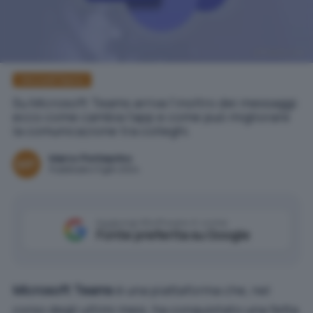
Pexels.com
Microsoft Teams
Su Microsoft Teams arriva l'inoltro dei messaggi:
ecco come cambia l'app e come può migliorare
la comunicazione tra colleghi.
Marco Ponteprino
Pubblicato il 3 gen 2024
Aggiungi IlSoftware.it come
Fonte preferita su Google
Microsoft Teams
è una piattaforma che, nel
corso degli ultimi mesi, ha conquistato una fetta