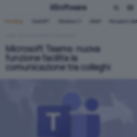
Trending:
ChatGPT
Windows 11
QNAP
Recupero dat
HOME
SISTEMI OPERATIVI
WINDOWS
Microsoft Teams: nuova
funzione facilita la
comunicazione tra colleghi