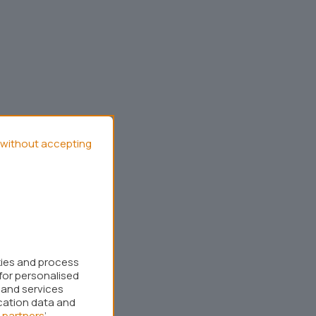
without accepting
kies and process
for personalised
 and services
cation data and
 partners
’