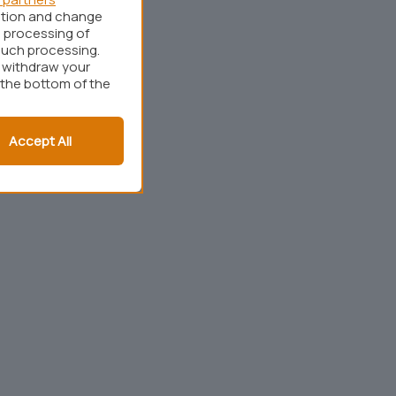
ation and change
 processing of
such processing.
r withdraw your
 the bottom of the
Accept All