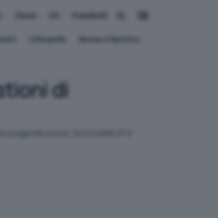
i
Cloud
OS
Pubblicità
ement
Crittografia
Backup e Ripristino
tioni di
 propaganda cinese, ma il modello R1 è