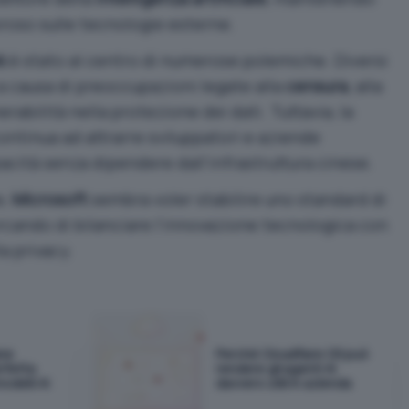
roso sulle tecnologie esterne.
k
è stato al centro di numerose polemiche. Diversi
 a causa di preoccupazioni legate alla
censura
, alla
erabilità nella protezione dei dati. Tuttavia, la
ontinua ad attrarre sviluppatori e aziende
pacità senza dipendere dall’infrastruttura cinese.
e,
Microsoft
sembra voler stabilire uno standard di
ercando di bilanciare l’innovazione tecnologica con
la privacy.
ane
Perché Cloudflare OS può
rfetta
rendere gli agenti AI
odelli AI
davvero utili in azienda