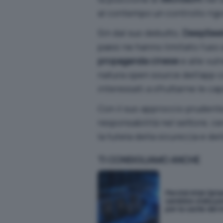
al contempo un controllo rigo
Sin dal suo debutto,
DeepSee
paesi ne hanno limitato l’uso
propaganda cinese
e alle vuln
natura open source dell’app c
interessati a sfruttarne le ca
Con il suo approccio prudent
responsabilità nel settore, c
la tutela della sicurezza e del
TI CONSIGLIAMO ANCHE
Perché Intel Opt
sarebbe stata pe
per la cache dei m