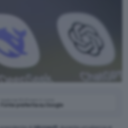
Aggiungi IlSoftware.it come
Fonte preferita su Google
 presidente di
Microsoft
, durante un’udienza al