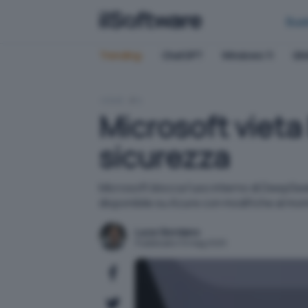
Bus
Trending:
ChatGPT
Windows 11
QN
HOME
IA
Microsoft vieta 
sicurezza
Microsoft blocca l'uso interno di DeepSeek
disponibile su Azure con modifiche al m
Luca Giordano
Pubblicato il 9 mag 2025