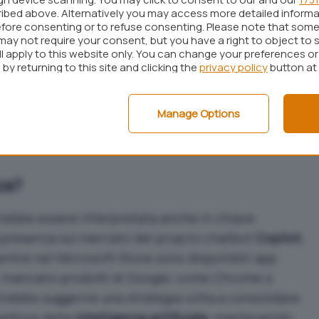
 di
codice non sicuro
.
ibed above. Alternatively you may access more detailed inform
fore consenting or to refuse consenting. Please note that some
soft
ha scelto di integrare il
modello R1
di
may not require your consent, but you have a right to object to 
taforma
Azure
, sottoponendolo però a
rigorosi
ll apply to this website only. You can change your preferences o
by returning to this site and clicking the
privacy policy
button at
re i potenziali rischi. L’azienda ha dichiarato di
terali dannosi”, senza però fornire dettagli specifici
Questa mossa riflette un approccio bilanciato tra
Manage Options
te e la necessità di mitigare i pericoli legati alla
za?
ebbe essere interpretata anche in chiave
 presenza sul mercato del proprio chatbot
Copilot
.
ntre nel Microsoft Store sono disponibili app
, mancano prodotti di Google, come Chrome o
ebbe suggerire una strategia volta a consolidare
settore della
intelligenza artificiale
, mantenendo