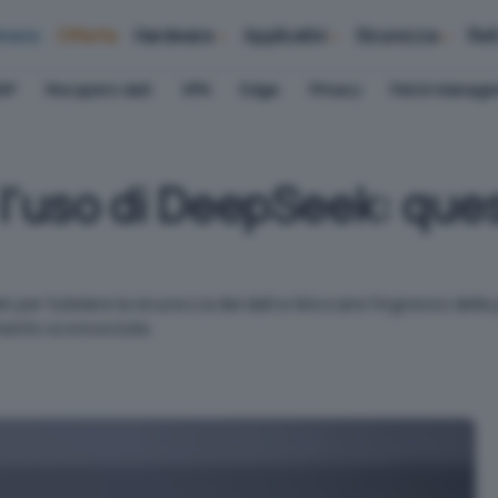
iness
Offerte
Hardware
Applicativi
Sicurezza
Ret
AP
Recupero dati
VPN
Edge
Privacy
Patch Manag
l'uso di DeepSeek: ques
 per tutelare la sicurezza dei dati e bloccare l'ingresso della
omento sconosciute.