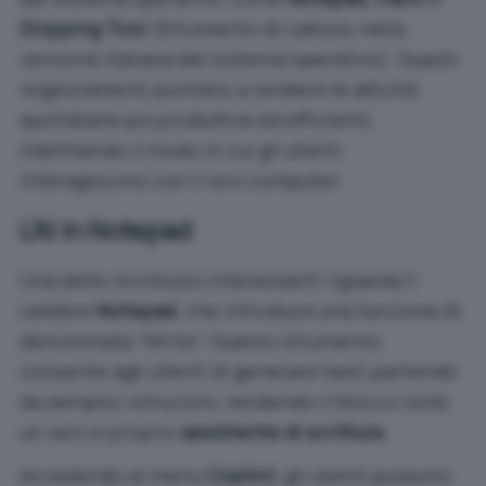
Snipping Tool
(Strumento di cattura, nella
versione italiana del sistema operativo). Questi
miglioramenti puntano a rendere le attività
quotidiane più produttive ed efficienti,
ridefinendo il modo in cui gli utenti
interagiscono con il loro computer.
L’AI in Notepad
Una delle novità più interessanti riguarda il
celebre
Notepad
, che introduce una funzione AI
denominata “Write”. Questo strumento
consente agli utenti di generare testi partendo
da semplici istruzioni, rendendo il blocco note
un vero e proprio
assistente di scrittura
.
Accedendo al menu
Copilot
, gli utenti possono