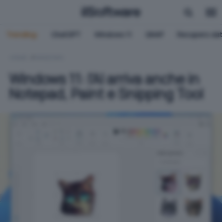
Trending:
ChatGPT
Windows 11
QNAP
Recupero dat
HOME
WINDOWS
Windows 11: l'AI arriva anche in
Notepad, Paint e Snipping Tool