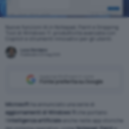
Nuove funzioni IA in Notepad, Paint e Snipping
Tool di Windows 11: produttività avanzata con
Copilot e strumenti innovativi per gli utenti.
Luca Giordano
Pubblicato il 23 mag 2025
Aggiungi IlSoftware.it come
Fonte preferita su Google
Microsoft
ha annunciato una serie di
aggiornamenti di Windows 11
che portano
l’
intelligenza artificiale
anche nelle app storiche
del sistema operativo, come
Notepad
,
Paint
e