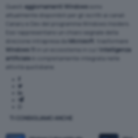
Questi
aggiornamenti Windows
sono
attualmente disponibili per gli iscritti ai canali
Canary e Dev del programma Windows Insiders.
Essi rappresentano un chiaro segnale della
direzione intrapresa da
Microsoft
: trasformare
Windows 11
in un ecosistema in cui l’
intelligenza
artificiale
è completamente integrata nelle
attività quotidiane.
TI CONSIGLIAMO ANCHE