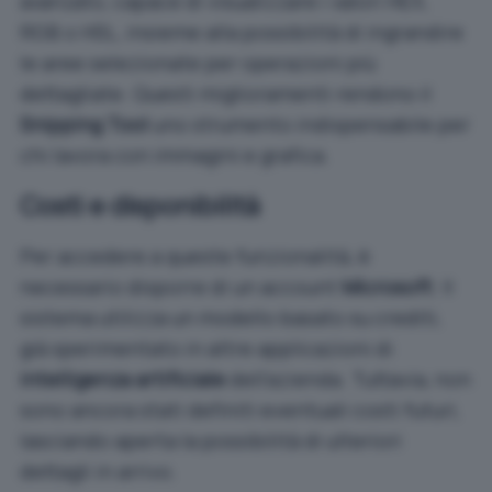
avanzato, capace di visualizzare i valori HEX,
RGB o HSL, insieme alla possibilità di ingrandire
le aree selezionate per operazioni più
dettagliate. Questi miglioramenti rendono il
Snipping Tool
uno strumento indispensabile per
chi lavora con immagini e grafica.
Costi e disponibilità
Per accedere a queste funzionalità, è
necessario disporre di un account
Microsoft
. Il
sistema utilizza un modello basato su crediti,
già sperimentato in altre applicazioni di
intelligenza artificiale
dell’azienda. Tuttavia, non
sono ancora stati definiti eventuali costi futuri,
lasciando aperta la possibilità di ulteriori
dettagli in arrivo.