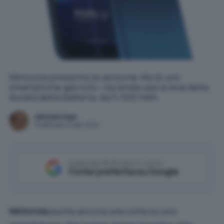
Motorola presenta la versione
lite
di uno
smartphone già noto: l'azienda usa la leva della
durata della batteria, da 5.000 mAh.
Michele Nasi
Pubblicato il 3 apr 2020
Aggiungi IlSoftware.it come
Fonte preferita su Google
Motorola
punta ancora una volta su uno