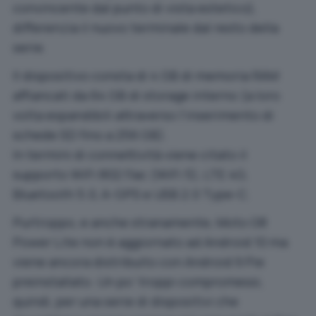
convincente dal punto di vista estetico),
differenzia il nuovo terminale dal resto della
serie.
Il dispositivo consta di 4 GB di memoria RAM
affiancati da 64 GB di storage interno (a loro
volta espandibili attraverso l’inserimento di
schede SD fino a 256 GB).
In termini di connettività viene citato il
supporto WiFi 802.11ac (WiFi 5), LTE 4G,
Bluetooth 5.0, A-GPS e USB 2.0 Type-C.
Purtroppo, e anche stranamente, Moto G8
Power Lite non è aggiornato ad Android 10 ma
viene ancora distribuito con Android 9 Pie
preinstallato. Un po’ troppi compromessi,
quindi, per una serie di dispositivi che