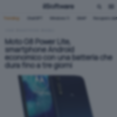
Trending:
ChatGPT
Windows 11
QNAP
Recupero dat
HOME
SMARTPHONE
MOBILE
Moto G8 Power Lite,
smartphone Android
economico con una batteria che
dura fino a tre giorni