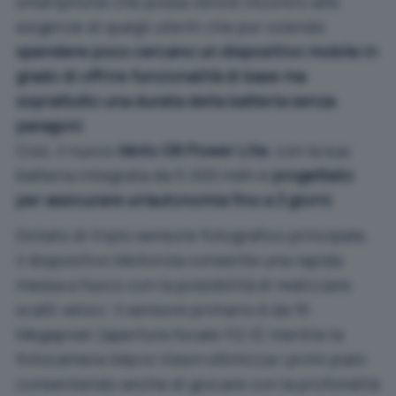
smartphone che possa venire incontro alle
esigenze di quegli utenti che pur volendo
spendere poco cercano un dispositivo mobile in
grado di offrire funzionalità di base ma
soprattutto una durata della batteria senza
paragoni
.
Così, il nuovo
Moto G8 Power Lite
, con la sua
batteria integrata da 5.000 mAh è
progettato
per assicurare un’autonomia fino a 3 giorni
.
Dotato di triplo sensore fotografico principale,
il dispositivo Motorola consente una rapida
messa a fuoco con la possibilità di realizzare
scatti veloci. Il sensore primario è da 16
Megapixel (apertura focale f/2.0) mentre la
fotocamera
Macro Vision
ottimizza i primi piani
consentendo anche di giocare con la profondità