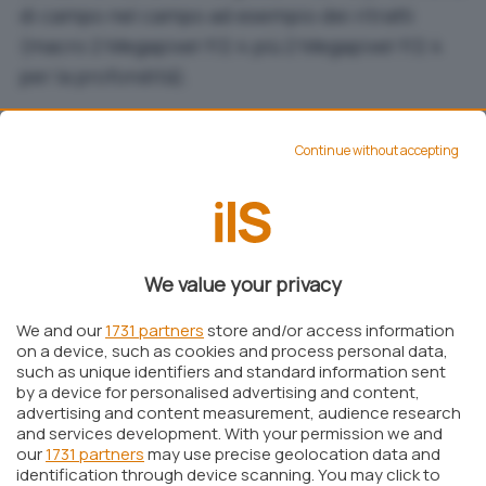
di campo nel campo ad esempio dei ritratti
(macro 2 Megapixel f/2.4 più 2 Megapixel f/2.4
per la profondità).
Continue without accepting
We value your privacy
We and our
1731 partners
store and/or access information
on a device, such as cookies and process personal data,
such as unique identifiers and standard information sent
by a device for personalised advertising and content,
advertising and content measurement, audience research
and services development. With your permission we and
our
1731 partners
may use precise geolocation data and
identification through device scanning. You may click to