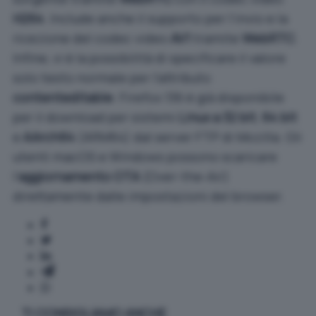
H264
. Include anche il supporto per l’invio e la
ricezione del codec video
AV1
tramite
WebRTC
.
Infine, vi è la possibilità di specificare il valore
solo testo normale per l’attributo
contenteditable
. Firefox 136 è già disponibile
per il download per sistemi
Linux a 32 bit
,
64 bit
e
AArch64
(ARM64) dal
server FTP
di Mozilla. Gli
utenti macOS e Windows possono scaricare
l’
aggiornamento OTA
(Over-the-Air)
direttamente dalle impostazioni del browser.
TI CONSIGLIAMO ANCHE