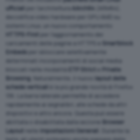
ufficiali
per l’architettura
AArch64
(
ARM64
),
decodifica video hardware per GPU AMD su
sistemi Linux, un nuovo comportamento
HTTPS-First
per l’aggiornamento dei
caricamenti delle pagine a HTTPS e
Smartblock
Embeds
per sbloccare selettivamente
determinati incorporamenti di social media
bloccati nelle modalità
ETP Strict
e
Private
Browsing
. Naturalmente, il nuovo
layout delle
schede verticali
è la più grande novità di Firefox
136. La barra laterale permette di accedere
rapidamente ai segnalibri, alle schede da altri
dispositivi e altro ancora. Questa può essere
abilitata o disabilitata dalla sezione
Browser
Layout
nelle
impostazioni Generali
. Durante la
beta, gli utenti potevano anche passare dalle