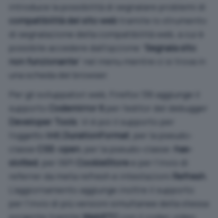
introduce la possibilità di segnalare problemi di
compatibilità del sito web
tramite lo strumento
di segnalazione della compatibilità web, a cui è
possibile accedere dall’opzione “
Segnala sito
non funzionante
” nel menu mentre ci si trova in
una scheda del browser.
Per gli sviluppatori web, Firefox 136 aggiunge il
supporto
Codemirror 6
per l’editor del debugger
Developer Tools
. Vi è poi il supporto per
l’oggetto
Intl.DurationFormat
, per la pseudo-
classe
CSS :open
, per la pseudo-classe
:has-
slotted
, per l’API
CookieStore
e per l’invio di
referrer da meta refresh e intestazioni
Refresh
.
L’aggiornamento aggiunge inoltre il supporto
per l’invio di più versioni simultanee della stessa
sorgente tramite
WebRTC
con il codec video