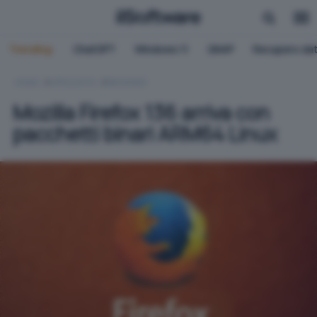
Trending:
ChatGPT
Windows 11
QNAP
Recupero dat
HOME
APPLICATIVI
BROWSER
Mozilla Firefox 136 arriva con
pacchetti binari ARM64 Linux