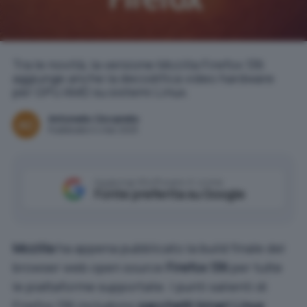
Tra le novità, la versione Mozilla Firefox 136
aggiunge anche la decodifica video hardware
per GPU AMD su sistemi Linux.
Antonello Ciccarello
Pubblicato il 4 mar 2025
Aggiungi IlSoftware.it come
Fonte preferita su Google
Mozilla
ha appena pubblicato la build finale del
browser web open source
Firefox 136
per tutte
le piattaforme supportate. I punti salienti di
Firefox 136 includono
pacchetti binari Linux