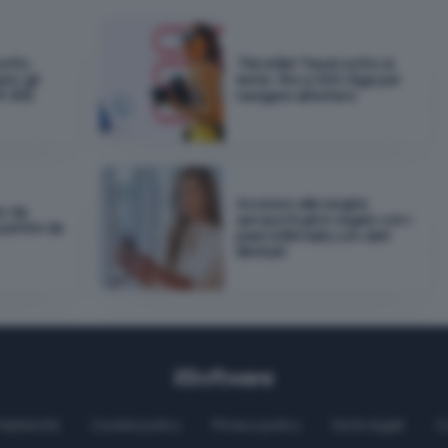
sotto
TIM eSIM Travel sotto la
ano gli
lente: fino a 300 Giga per
t 365
navigare all'estero
Accesso alle lunghe
io da
aeroportuali in regalo con i
 partire da
piani eSIM Saily con dati
illimitati
Pubblicità
Cookie policy
Privacy policy
Note legali
C