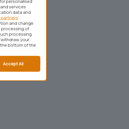
for personalised
 and services
cation data and
 partners
’
ation and change
 processing of
such processing.
r withdraw your
 the bottom of the
Accept All