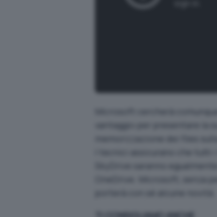
Microsoft cercherà comunque d
vantaggio per presentare la s
memorizzazione dei files sull
I tecnici assicurano che tutti 
SkyDrive saranno egualmente d
OneDrive. Microsoft, senza pe
porterà con sé alcune novità.
TI CONSIGLIAMO ANCHE