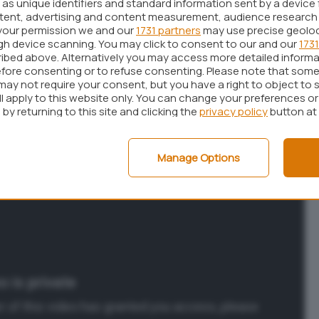
as unique identifiers and standard information sent by a device 
 console videoludica Xbox e la stessa sede
ntent, advertising and content measurement, audience research
your permission we and our
1731 partners
may use precise geolo
 (USA) sulla “
One Microsoft Way
“.
ugh device scanning. You may click to consent to our and our
1731
ibed above. Alternatively you may access more detailed inform
nche dal video promozionale appena pubblicato su
fore consenting or to refuse consenting. Please note that some
imo di
dati in un unico posto
: “
un posto per le foto,
may not require your consent, but you have a right to object to 
ll apply to this website only. You can change your preferences o
 Un posto per qualunque cosa componga la vostra
by returning to this site and clicking the
privacy policy
button at
Manage Options