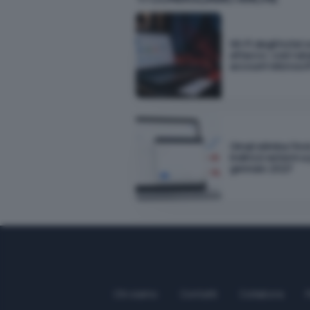
Wi-Fi degli hotel 
attacco: così rub
account Microsof
Gmail elimina l'inv
indirizzi esterni a
gennaio 2027
Chi siamo
Contatti
Collabora