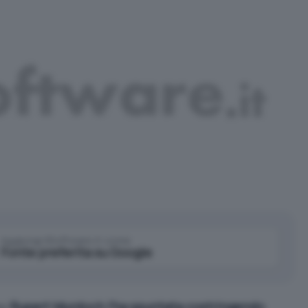
Aggiungi IlSoftware.it come
Fonte preferita su Google
no
Rupert Murdoch l’ha spuntata costringendo