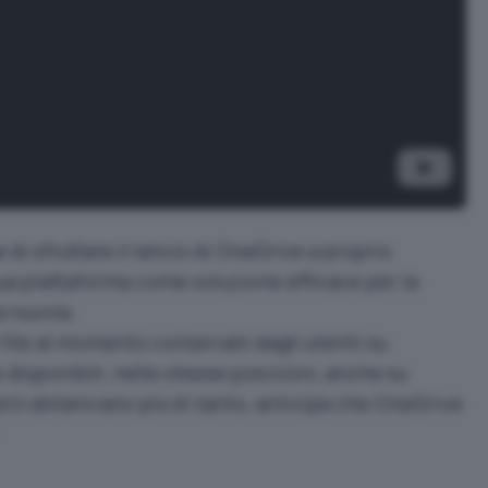
i sfruttare il lancio di OneDrive a proprio
ua piattaforma come soluzione efficace per la
a nuvola.
i file al momento conservati dagli utenti su
isponibili, nelle stesse posizioni, anche su
rò sbilanciarsi più di tanto, anticipa che OneDrive