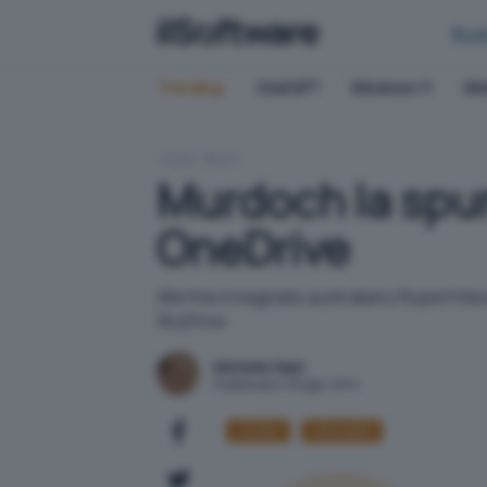
Bus
Trending:
ChatGPT
Windows 11
QN
HOME
RETI
Murdoch la spun
OneDrive
Alla fine il magnate australiano Rupert M
SkyDrive.
Michele Nasi
Pubblicato il 28 gen 2014
Diritto
Microsoft