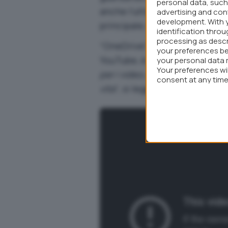
personal data, such 
anche l’ultima versione della
advertising and co
development. With 
principale, situata a Redmond
identification thro
processing as descr
“OneDrive”, come si evince a
your preferences be
YouTube, è però anche sinon
your personal data 
Your preferences wi
per i video, per i documenti.
consent at any time 
vita
“, si legge.
webpage.