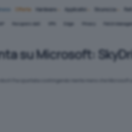
iness
Offerte
Hardware
Applicativi
Sicurezza
Ret
AP
Recupero dati
VPN
Edge
Privacy
Patch Manag
ta su Microsoft: SkyDr
urdoch l'ha spuntata costringendo niente meno che Microsoft a