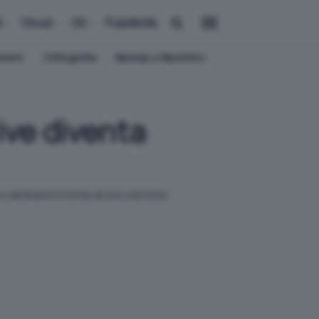
i
Cloud
OS
Pubblicità
ement
Crittografia
Backup e Ripristino
ive diventa
 cambiare il nome al suo servizio