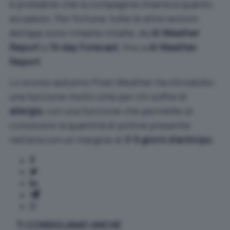
è probabile che la compagnia chiarisca quanto
accaduto. Per fortuna, tutte le altre sezioni
dell’app sono rimaste intatte, da
AI Weather
Report
a
10-day Forecast
, fino a
AI Weather
Report
.
Lo scorso autunno Pixel Weather ha introdotto
una funzione molto utile
per chi soffre di
allergia
, con una funzione che permette di
conoscere la quantità di polline presente
nell’aria con un margine di
3-5 giorni d’anticipo
.
TI CONSIGLIAMO ANCHE