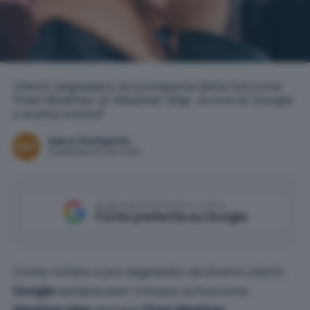
Utenti segnalano la scomparsa della funzione
Pixel Weather di Weather Map: errore di Google
o scelta voluta?
Marco Ponteprino
Pubblicato il 31 mar 2025
Aggiungi IlSoftware.it come
Fonte preferita su Google
Come notato e poi segnalato da diversi utenti,
Google
sembra aver rimosso la funzione