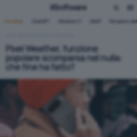
Trending:
ChatGPT
Windows 11
QNAP
Recupero dat
HOME
SISTEMI OPERATIVI
ANDROID
Pixel Weather, funzione
popolare scomparsa nel nulla:
che fine ha fatto?