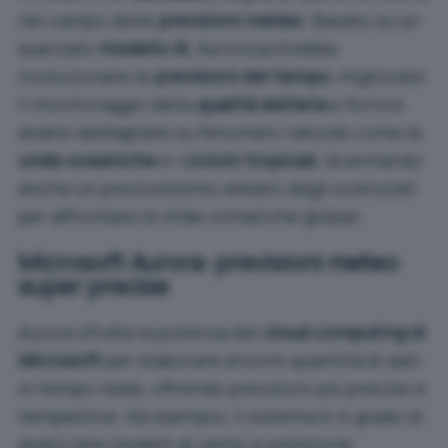
nel campo delle
previsioni meteo
. Basato su un
avanzato
modello AI
, Aurora potrebbe
rivoluzionare le
previsioni del tempo
, migliorare
il monitoraggio della
qualità dell’aria
e fornire
analisi dettagliate su fenomeni naturali come le
onde oceaniche
e i
cicloni tropicali
, diventando
anche un preziosissimo alleato degli scienziati
per affrontare le sfide climatiche globali.
Microsoft Aurora: previsioni meteo
super precise
Aurora sfrutta la potenza del
cloud computing di
Microsoft
per elaborare enormi quantità di dati
in tempo reale, offrendo previsioni più precise e
tempestive. Ad esempio, il sistema è in grado di
analizzare modelli di vento e pressione