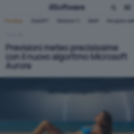
Trending:
ChatGPT
Windows 11
QNAP
Recupero dat
HOME
IA
Previsioni meteo precisissime
con il nuovo algoritmo Microsoft
Aurora