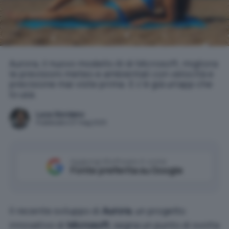
Aurora, il nuovo modello AI di Microsoft, migliora
le previsioni meteo e ambientali con velocità e
precisione mai viste prima. E c'è già un'app che
lo usa.
Luca Giordano
Pubblicato il 27 mag 2025
Aggiungi IlSoftware.it come
Fonte preferita su Google
Il recente sviluppo di
Aurora
, un progetto
innovativo di
Microsoft
, segna un punto di svolta