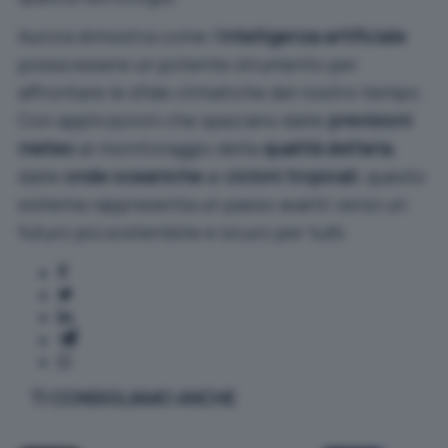
Aurora dimostra come l’
intelligenza artificiale
possa essere un potente strumento per
affrontare le sfide climatiche del nostro tempo.
Con applicazioni che spaziano dalle
previsioni
meteo
al monitoraggio della
qualità dell’aria
,
dalle
onde oceaniche
ai
cicloni tropicali
, questo
sistema rappresenta un passo avanti verso un
futuro più sostenibile e sicuro per tutti.
TI CONSIGLIAMO ANCHE