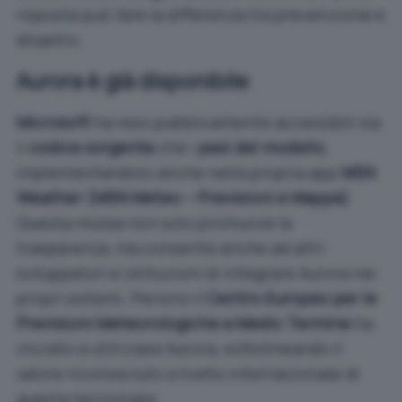
risposta può fare la differenza tra prevenzione e
disastro.
Aurora è già disponibile
Microsoft
ha reso pubblicamente accessibili sia
il
codice sorgente
che i
pesi del modello
,
implementandolo anche nella propria app
MSN
Weather (MSN Meteo – Previsioni e Mappe)
.
Questa mossa non solo promuove la
trasparenza, ma consente anche ad altri
sviluppatori e istituzioni di integrare Aurora nei
propri sistemi. Persino il
Centro Europeo per le
Previsioni Meteorologiche a Medio Termine
ha
iniziato a utilizzare Aurora, sottolineando il
valore riconosciuto a livello internazionale di
questa tecnologia.