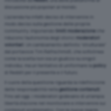
introdotte da
Reddit
, una delle piattaforme di
discussione più popolari al mondo.
L’azienda ha infatti deciso di intervenire in
modo deciso sulla gestione delle proprie
community, imponendo
limiti moderazione
che
riducono l’autonomia degli storici
moderatori
volontari
. Un cambiamento definito “strutturale”
dal portavoce Tim Rathschmidt, che sottolinea
come la scelta non sia un giudizio su singoli
individui, ma un tentativo di uniformare la
policy
di Reddit per il presente e il futuro.
Il cuore della questione riguarda la ridefinizione
delle responsabilità nella
gestione contenuti
.
Fino ad oggi, i moderatori godevano di un’ampia
libertà d’azione nel monitorare e intervenire sui
contenuti problematici. Con le nuove regole,