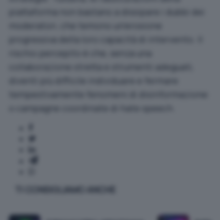
piattaforma non bastano a dissipare i dubbi dei
moderatori, che temono un’erosione
progressiva della loro capacità di intervento. Il
rischio percepito è che, senza una
collaborazione stretta e strumenti adeguati,
diventi più difficile individuare e fermare
tempestivamente fenomeni di disinformazione
o campagne coordinate di hate speech.
TI CONSIGLIAMO ANCHE