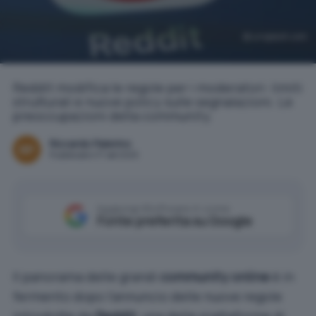
unsplash.com
Reddit modifica le regole per i moderatori: limiti
strutturali e nuove policy sulle segnalazioni. Le
preoccupazioni della community.
Riccardo Palermo
Pubblicato il 17 set 2025
Aggiungi IlSoftware.it come
Fonte preferita su Google
Il panorama delle grandi
community online
è in
fermento dopo l’annuncio delle nuove regole