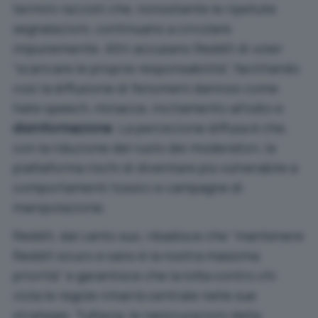
termini razzisti che, nonostante le ripetute
segnalazioni, continuano a circolare
impunemente. Altri accusano Reddit di voler
“scaricare le proprie responsabilità”, facilitando
così la diffusione di fenomeni dannosi come
hate speech, minacce, incitamento all’odio e
disinformazione
. La percezione diffusa è che,
con la riduzione del ruolo dei moderatori, la
piattaforma rischi di diventare più vulnerabile a
comportamenti tossici e campagne di
manipolazione.
Reddit, dal canto suo, ribadisce che “mantenere
Reddit sicuro e sano è la nostra massima
priorità” e garantisce che la lotta contro chi
viola le regole rimarrà centrale nelle sue
strategie. Tuttavia, le rassicurazioni della