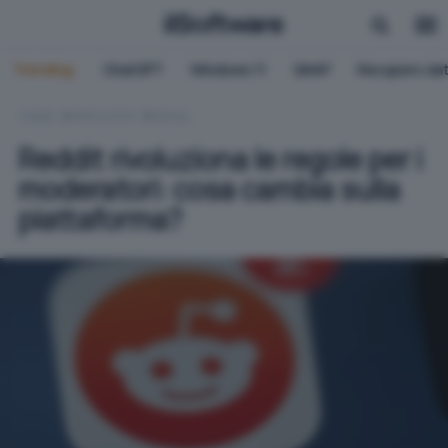
Trending:
ChatGPT
Windows 11
QNAP
Recupero dat
HOME
APPLICATIVI
SOCIAL
Reddit rivoluziona le regole per i
moderatori: cosa cambia sulla
piattaforma?