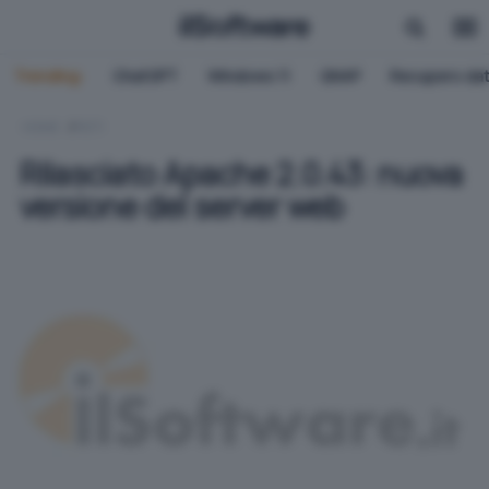
Trending:
ChatGPT
Windows 11
QNAP
Recupero dat
HOME
RETI
Rilasciato Apache 2.0.43: nuova
versione del server web