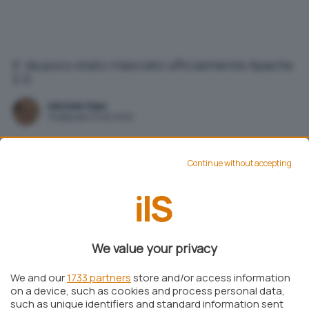
E' da poco stato rilasciato ufficialmente Apache
2.0.
Michele Nasi
Pubblicato il 5 ott 2002
Continue without accepting
Aggiungi IlSoftware.it come
Fonte preferita su Google
E’ da poco stato rilasciato ufficialmente
Apache
We value your privacy
2.0.43
, la nuova versione del server web al
momento più utilizzato a livello mondiale. Una
We and our
1733 partners
store and/or access information
on a device, such as cookies and process personal data,
indagine condotta dall’autorevole
Netcraft Web
such as unique identifiers and standard information sent