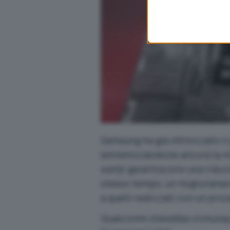
Samsung ha già ottimizzato il
estremizzandone ancora la mi
early
) garantiscono una riduzi
stesso tempo, un miglioramen
a quelli realizzati con un pro
Qualcomm starebbe comunque 