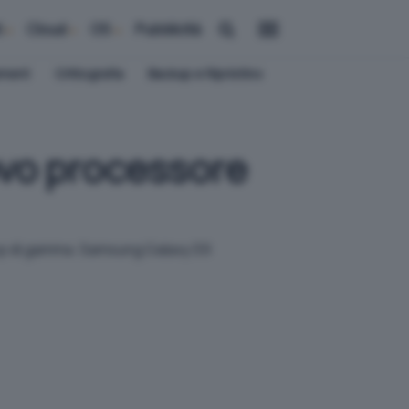
i
Cloud
OS
Pubblicità
ement
Crittografia
Backup e Ripristino
vo processore
 top di gamma. Samsung Galaxy S9