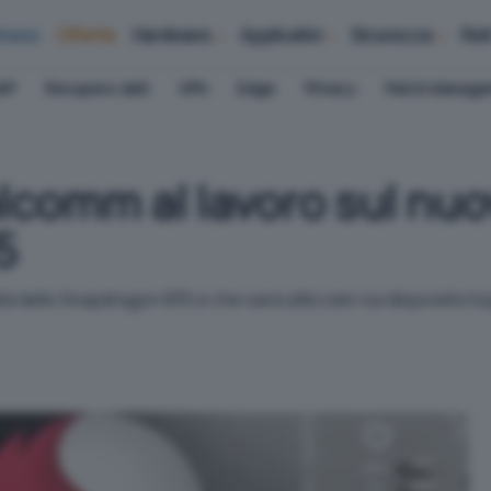
iness
Offerte
Hardware
Applicativi
Sicurezza
Ret
AP
Recupero dati
VPN
Edge
Privacy
Patch Manag
comm al lavoro sul nuo
5
ità dello Snapdragon 835 e che sarà utilizzato sui dispositivi