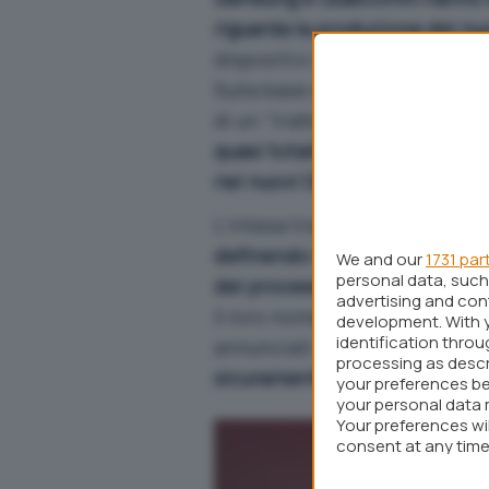
riguarda la produzione dei n
dispositivi di fascia più alta.
Sulla base degli accordi str
di un “trattamento speciale”:
quasi totalità dei SoC Snapdr
nei nuovi Galaxy S8
.
L’intesa tra le due aziende, q
definendo i dettagli per giung
We and our
1731 par
personal data, such 
dei processori Snapdragon 8
advertising and co
Il loro nome non è ancora uffi
development. With 
identification thro
annunciati – ma raccoglierann
processing as descr
sicuramente saranno sfruttati
your preferences be
your personal data 
Your preferences wi
consent at any time 
webpage.