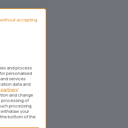
without accepting
kies and process
for personalised
 and services
cation data and
 partners
’
ation and change
 processing of
such processing.
r withdraw your
 the bottom of the