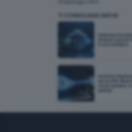
Snapdragon 845.
TI CONSIGLIAMO ANCHE
Sunbird porta iM
Android: perché f
è così semplice
Decimen trasferis
senza WiFi, Bluet
cloud: bastano c
animati