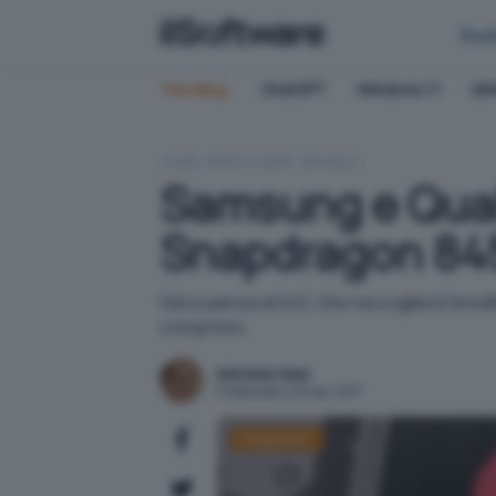
Bus
Trending:
ChatGPT
Windows 11
QN
HOME
PROCESSORI
MOBILE
Samsung e Qual
Snapdragon 84
Già si pensa al SoC che raccoglierà l'ered
compreso.
Michele Nasi
Pubblicato il 26 apr 2017
Qualcomm