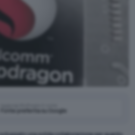
Aggiungi IlSoftware.it come
Fonte preferita su Google
iluppato una solida collaborazione per quanto