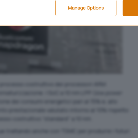
Manage Options
 processo costruttivo dei processori ARM
niaturizzazione. I SoC a 10 nm LPP (
low power
one dei consumi energetici pari al 15% e, allo
to prestazionale valutato intorno al 10% rispetto
cesso costruttivo “standard” a 10 nm.
trattando anche con TSMC per produrre i futuri