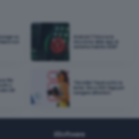
essage su
Android 17 blocca la
idarsi non
rimozione delle app di
sistema tramite ADB?
ce file
TIM eSIM Travel sotto la
ooth o
lente: fino a 300 Giga per
odici QR
navigare all'estero