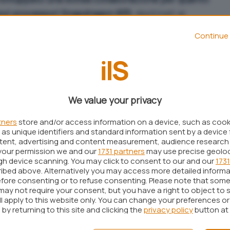
uovi processori Snapdragon 835
, destinati ai
Continue 
etti con Qualcomm, Samsung ha potuto beneficiare
l’azienda sudcoreana ha infatti tenuto per sé la
agon 835 realizzati nei primi mesi adoperandoli
We value your privacy
uindi, non si fermerà:
Qualcomm e Samsung stanno
ere in tempi relativamente brevi alla realizzazione
tners
store and/or access information on a device, such as coo
as unique identifiers and standard information sent by a device 
45
.
ntent, advertising and content measurement, audience research
ciale – e non sono stati ancora ufficialmente
your permission we and our
1731 partners
may use precise geolo
ugh device scanning. You may click to consent to our and our
1731
o l’eredità degli 835 sui top di gamma e
ibed above. Alternatively you may access more detailed inform
 nei Galaxy S9
.
fore consenting or to refuse consenting. Please note that some
may not require your consent, but you have a right to object to 
ll apply to this website only. You can change your preferences o
by returning to this site and clicking the
privacy policy
button at