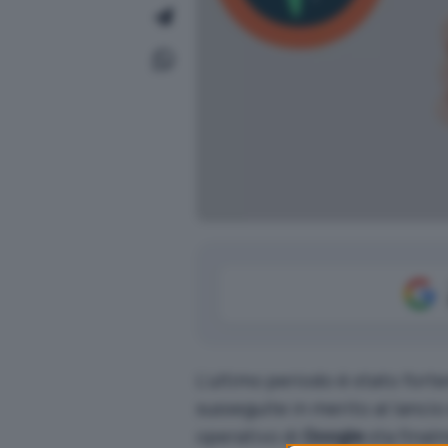
L’ultimo periodo è stato forte
susseguite in merito al lancio
operativo di
Google
sta final