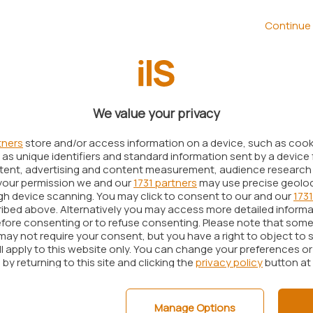
eta.
Continue 
 hanno riguardato il lancio della versione
msung
, ovviamente con tanta attenzione sulla
rlava insistentemente riguardo ad un arrivo della
oftware entro la fine dello scorso anno, piani poi
We value your privacy
tners
store and/or access information on a device, such as coo
a di ieri, gli utenti in possesso di un dispositivo
as unique identifiers and standard information sent by a device 
icevere la prima Beta di Android 14. Questa
ntent, advertising and content measurement, audience research
your permission we and our
1731 partners
may use precise geolo
no in Germania, ma a quanto pare un
ugh device scanning. You may click to consent to our and our
1731
avrebbe affermato che il lancio sarebbe stato
ibed above. Alternatively you may access more detailed inform
fore consenting or to refuse consenting. Please note that some
may not require your consent, but you have a right to object to 
ll apply to this website only. You can change your preferences o
rrivato sui Galaxy S23, ecco i motivi del
by returning to this site and clicking the
privacy policy
button at
 erano particolarmente fomentati dall’idea di
Manage Options