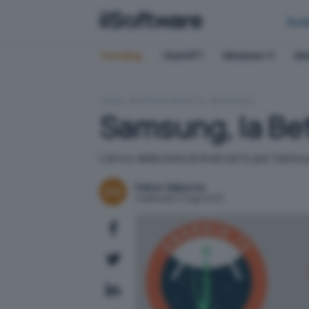
Bus
Trending:
ChatGPT
Windows 11
QN
HOME
SISTEMI OPERATIVI
ANDROID
Samsung, la Beta
L'arrivo della beta di Android 14 per Sam
Felice Galluccio
Pubblicato il 3 ago 2023