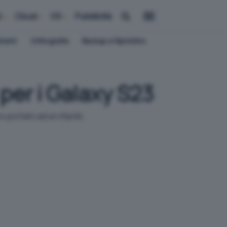
i
Cloud
OS
Pubblicità
ement
Crittografia
Backup e Ripristino
 per i Galaxy S23
o portato ad un ritardo.