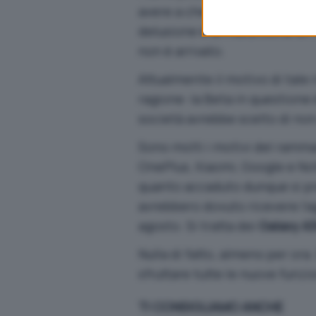
avere a che fare con la nuova 
delusione è arrivata come un 
non è arrivato.
Attualmente il motivo di tale 
ragione: la Beta in questione
società avrebbe scelto di non p
Sono molti i motivi del ramma
OnePlus, Xiaomi, Google e No
quanto accaduto dunque si pre
avrebbero dovuto ricevere l’
agosto. Si tratta dei
Galaxy A
Nulla di fatto, almeno per ora
sfruttare tutte le nuove funzi
TI CONSIGLIAMO ANCHE