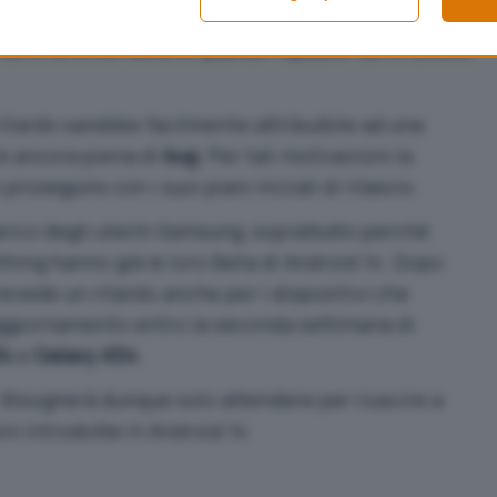
release di Android, seppur in versione beta. La
fulmine a ciel sereno quando l’update tanto atteso
ritardo sarebbe facilmente attribuibile ad una
 è ancora piena di
bug
. Per tali motivazioni la
roseguire con i suoi piani iniziali di rilascio.
rico degli utenti Samsung, soprattutto perché
thing hanno già
le loro Beta
di Android 14. Dopo
vede un ritardo anche per i dispositivi che
aggiornamento entro la seconda settimana di
34
e
Galaxy A54
.
. Bisognerà dunque solo attendere per riuscire a
oni introdotte in Android 14.