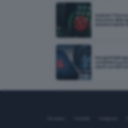
Android 17 blocca
rimozione delle a
sistema tramite 
Insospettabili ap
condividono posi
utenti con SDK invi
Chi siamo
Contatti
Collabora