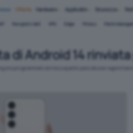
iness
Offerte
Hardware
Applicativi
Sicurezza
Ret
AP
Recupero dati
VPN
Edge
Privacy
Patch Manag
 di Android 14 rinviata
sung era programmato ieri ma a quanto pare alcune ragioni hann