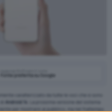
Aggiungi IlSoftware.it come
Fonte preferita su Google
mente caratterizzato da tutte le voci che si sono
 di
Android 14
. La prossima versione del sistema
mente per mostrarsi al pubblico, ma nel frattempo