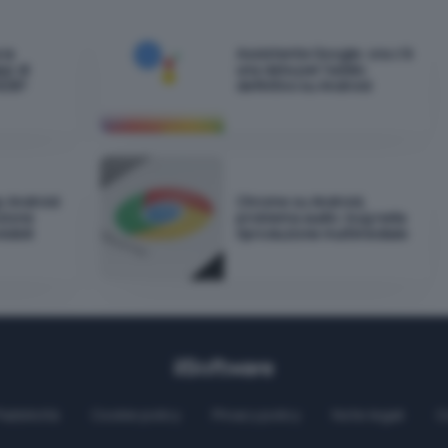
 la
Assistente Google: ora c'è
pp di
una data per l'addio
ADB?
definitivo su Android
p Android
Chrome su Android,
zione
problema audio: bug nella
sibili
riproduzione multimediale
Pubblicità
Cookie policy
Privacy policy
Note legali
C