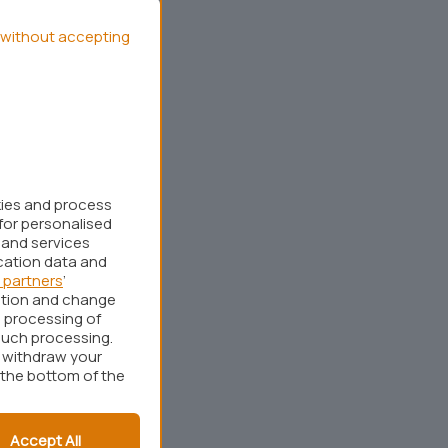
without accepting
kies and process
for personalised
 and services
cation data and
 partners
’
ation and change
 processing of
such processing.
r withdraw your
 the bottom of the
Accept All