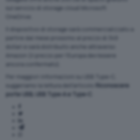
sul servizio di storage cloud Microsoft
OneDrive.
Il dispositivo di storage sarà commercializzato a
partire dal mese prossimo al prezzo di 349
dollari e sarà distribuito anche attraverso
Amazon (il prezzo per l’Europa dev’essere
ancora confermato).
Per maggiori informazioni su USB Type-C,
suggeriamo la lettura dell’articolo
Riconoscere
porte USB, USB Type-A e Type-C
.