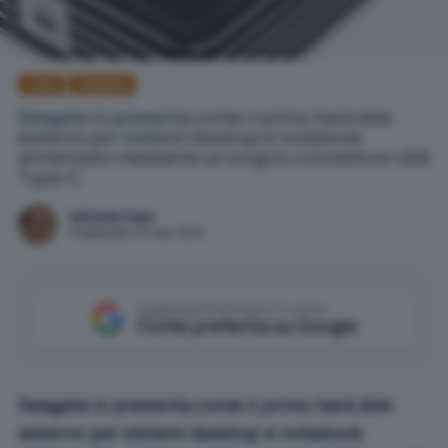
USB
Seagate
Seagate lo presenta come il primo hard disk
esterno per sistemi desktop e notebook
alimentato mediante un singolo connettore USB
Type-C.
Michele Nasi
Pubblicato il 31 mar 2016
Aggiungi IlSoftware.it come
Fonte preferita su Google
Seagate lo presenta come il primo hard disk
esterno per sistemi desktop e notebook