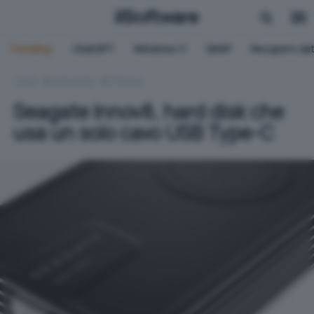
Trending:
ChatGPT
Windows 11
QNAP
Recupero dat
HOME
HARDWARE
STORAGE
Seagate Innov8, hard disk che
usa un solo cavo USB Type-C