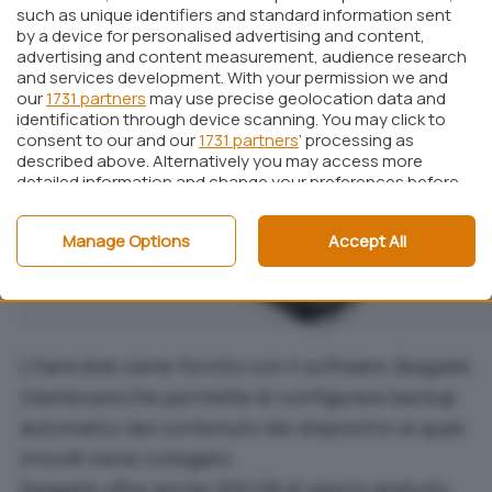
such as unique identifiers and standard information sent
by a device for personalised advertising and content,
advertising and content measurement, audience research
and services development. With your permission we and
our
1731 partners
may use precise geolocation data and
identification through device scanning. You may click to
consent to our and our
1731 partners
’ processing as
described above. Alternatively you may access more
detailed information and change your preferences before
consenting or to refuse consenting. Please note that
some processing of your personal data may not require
Manage Options
Accept All
your consent, but you have a right to object to such
processing. Your preferences will apply to this website only.
You can change your preferences or withdraw your
consent at any time by returning to this site and clicking
the
privacy policy
button at the bottom of the webpage.
L’hard disk viene fornito con il software
Seagate
Dashboard
che permette di configurare backup
automatici del contenuto dei dispositivi ai quali
Innov8 viene collegato.
Seagate offre anche 200 GB di spazio gratuito