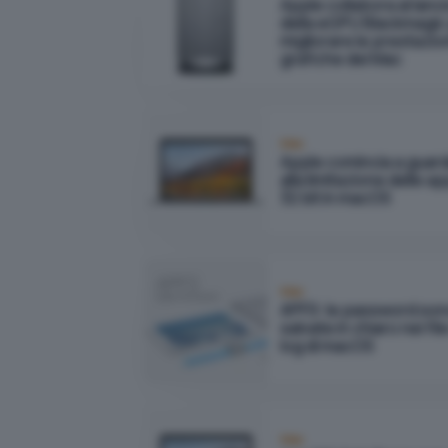
Apple collabora al lanc
della eGPU Blackmagic
migliorare le prestazio
grafiche dei Mac
Mac
Apple comincia a guar
alla limitazione delle ap
32 bit in macOS
Mac
APFS: le password so
salvate in chiaro nei file
log di macOS
Mac