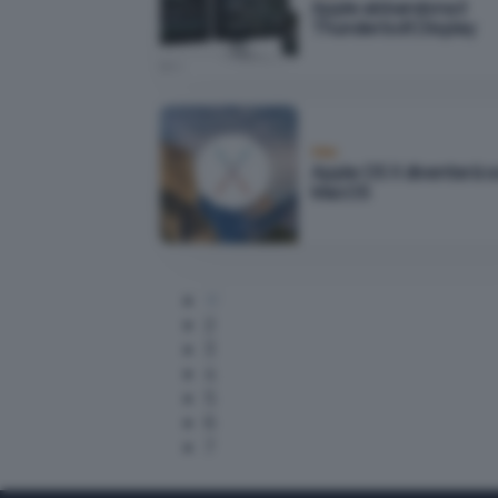
Apple abbandona il
Thunderbolt Display
Mac
Apple OS X diventerà s
MacOS
2
3
4
5
6
7