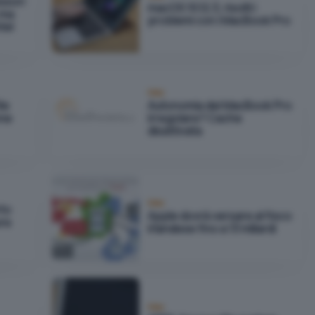
ssori
macOS 10.12.3, risolti i
 ma
problemi con i MacBook Pro
tel
Mac
le
Autonomia dei MacBook Pro
one
irregolare? Cache
disattivata
Mac
rto
Apple dovrà versare al fisco
ura
irlandese fino a 13 miliardi
Mac