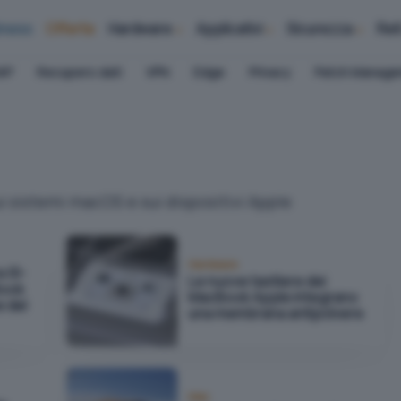
iness
Offerte
Hardware
Applicativi
Sicurezza
Ret
AP
Recupero dati
VPN
Edge
Privacy
Patch Manag
i sistemi macOS e sui dispositivi Apple
Hardware
e i9-
Le nuove tastiere dei
Book
MacBook Apple integrano
e del
una membrana antipolvere
Mac