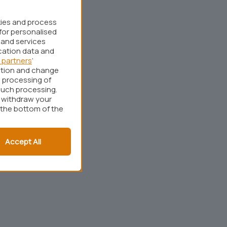
kies and process
for personalised
 and services
cation data and
 partners
’
ation and change
 processing of
such processing.
r withdraw your
 the bottom of the
Accept All