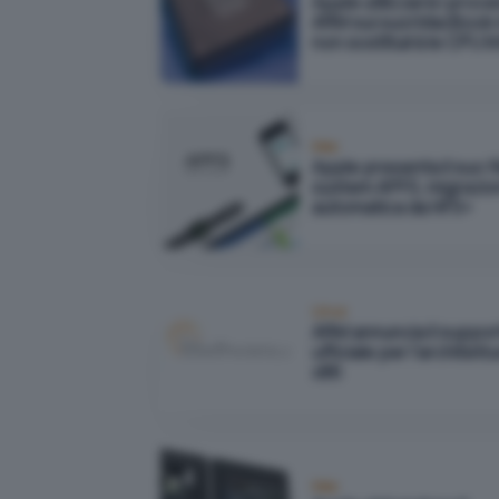
Apple utilizzerà i proce
ARM sui suoi MacBook
non sostituirà le CPU In
Mac
Apple presenta il suo fi
system APFS, migrazi
automatica da HFS+
Linux
ARM annuncia il suppo
ufficiale per l'architett
x86
Mac