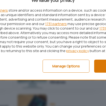
We value your privacy
I nuovi iMac Pro di Apple
inux
dispongono di CPU e
memoria aggiornabili
tners
store and/or access information on a device, such as coo
as unique identifiers and standard information sent by a device 
ntent, advertising and content measurement, audience research
your permission we and our
1731 partners
may use precise geolo
ugh device scanning. You may click to consent to our and our
1731
ibed above. Alternatively you may access more detailed inform
Linux
fore consenting or to refuse consenting. Please note that some
Differenza tra FAT e NTFS.
0
may not require your consent, but you have a right to object to 
Cos'è exFAT?
ll apply to this website only. You can change your preferences o
by returning to this site and clicking the
privacy policy
button at
Antivirus
Manage Options
Due malware prendono di
i
mira macOS usando
oud
tecniche note in ambiente
Windows
Mac