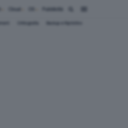
i
Cloud
OS
Pubblicità
ement
Crittografia
Backup e Ripristino