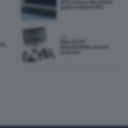
APFS, il nuovo file system
Apple sostituirà HFS+
Mac
iMac da 21,5"
olo
disassemblato, ecco le
sorprese