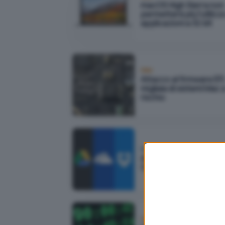
macOS High Sierra non
permetterà più l'utilizzo
applicazioni a 32 bit
Mac
Attacco al firmware EFI
migliaia di sistemi Mac 
rischio
Business
Accedere a Google Dri
OneDrive e Dropbox d
Linux