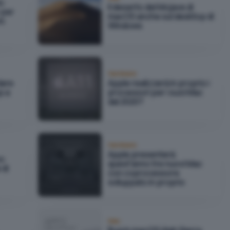
io
Il deserto del Mojave di
 per
macOS anche sul desktop di
ni
Windows
Hardware
dare
Apple realizzerà in proprio i
p a
processori per i suoi Mac
dal 2020?
Hardware
Apple presenterà
no
quest'anno tre nuovi Mac
 di
con coprocessore
sviluppato in proprio
Mac