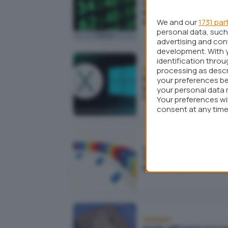
Come cambiare MAC
address su Windows, L
e macOS
We and our
1731 par
personal data, such 
Focus
advertising and co
development. With 
identification thro
Mac
processing as descr
macOS 10.12.5 amplia il
your preferences be
supporto a Windows 1
your personal data 
Creators Update
Your preferences wi
consent at any time 
webpage.
Business
Trovare file duplicati su
sistemi macOS e sul cl
Hardware