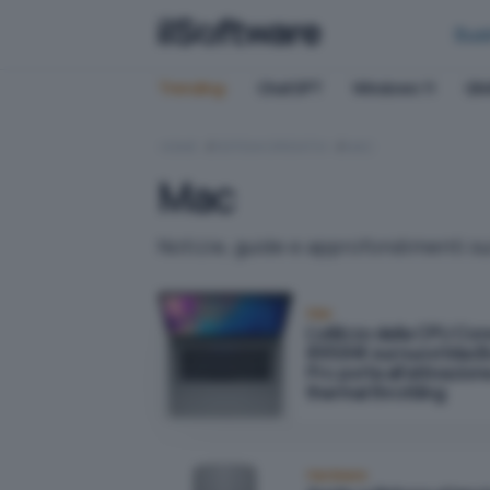
Bus
Trending:
ChatGPT
Windows 11
QN
HOME
SISTEMI OPERATIVI
MAC
Mac
Notizie, guide e approfondimenti su
Mac
L'utilizzo della CPU Cor
8950HK sui nuovi Mac
Pro porta all'attivazion
thermal throttling
Hardware