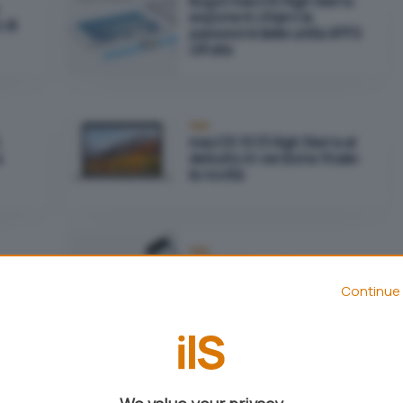
Bug in macOS High Sierra
espone in chiaro la
 di
password delle unità APFS
cifrate
Mac
,
macOS 10.13 High Sierra al
a
debutto in versione finale:
le novità
Mac
APFS, il file system
ve,
sostituirà HFS+ solamente
Continue 
a PC
sulle macchine con unità
SSD
Mac