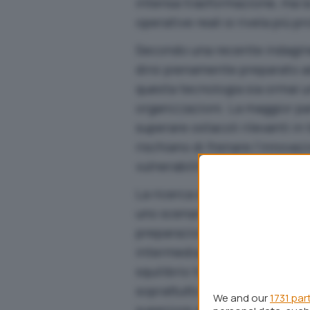
intensa trasformazione, ma la
operative reali si rivela più 
Secondo una recente indagin
dirsi pienamente preparato ad
questa tecnologia sia ormai u
organizzazioni. La maggior par
superare ostacoli rilevanti in
rischiano di frenare l’innovaz
vulnerabilità concrete.
La ricerca di F5, condotta su 
uno scenario tutt’altro che ras
preparazione ai minimi termin
intermedia, caratterizzata da
squilibrio tra potenziale e ca
soprattutto in un contesto in c
We and our
1731 par