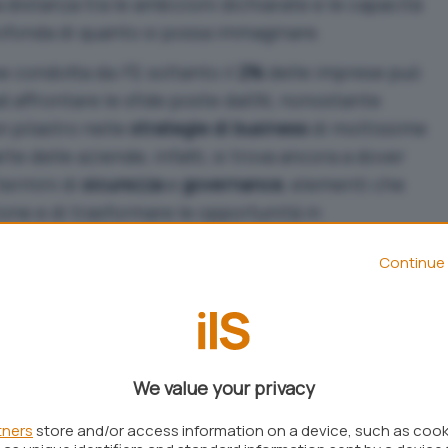
 distanza tra le ambizioni dichiarate e le capacità
profonda di quanto si possa immaginare.
e condotta da
F5
, soltanto il
2%
delle imprese può
 affrontare le sfide poste dall’AI, nonostante
n pilastro nelle
strategie di business
di moltissime
te delle aziende, infatti, si trova ancora a dover
 termini di
sicurezza
e
governance
, elementi che
ione e di trasformare le opportunità in
Continue 
scala globale, offre una panoramica dettagliata di
sicurante: il
21%
delle imprese presenta una
i, mentre il
77%
si posiziona in una fascia
 incertezze operative e strategiche. Questo
We value your privacy
pacità reale rappresenta un rischio significativo,
ui la rapidità di adozione dell’AI è spesso
tners
store and/or access information on a device, such as coo