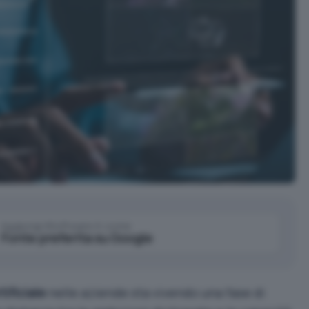
Aggiungi IlSoftware.it come
Fonte preferita su Google
tificiale
nelle aziende sta vivendo una fase di