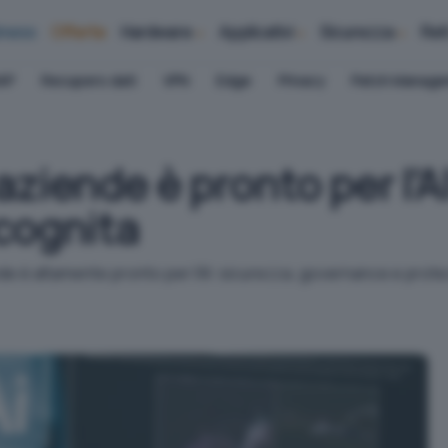
iness
Offerte
Hardware
Applicativi
Sicurezza
Ret
AP
Recupero dati
VPN
Edge
Privacy
Patch Manag
 aziende è pronto per l’A
cognita
iende è altamente pronto per l’AI: sicurezza, governance e protez