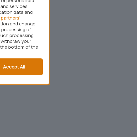
for personalised
 and services
cation data and
 partners
’
ation and change
 processing of
such processing.
r withdraw your
 the bottom of the
Accept All