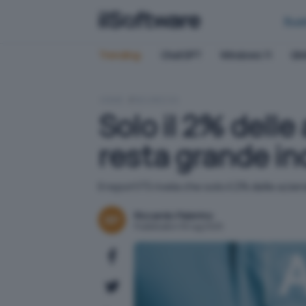
Bus
Trending:
ChatGPT
Windows 11
QN
HOME
SICUREZZA
Solo il 2% delle
resta grande in
Il report F5 rivela che solo il 2% delle az
Riccardo Palermo
Pubblicato il 16 lug 2025