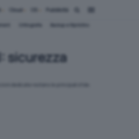
i
Cloud
OS
Pubblicità
ement
Crittografia
Backup e Ripristino
I: sicurezza
ioni dedicate restano le principali sfide.