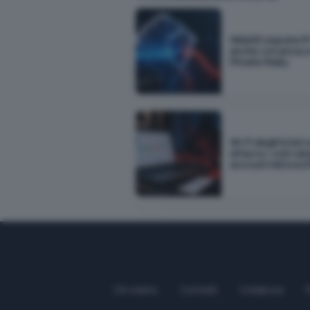
WebKit espone IP
anche con proxy 
Private Relay
Wi-Fi degli hotel 
attacco: così rub
account Microsof
Chi siamo
Contatti
Collabora