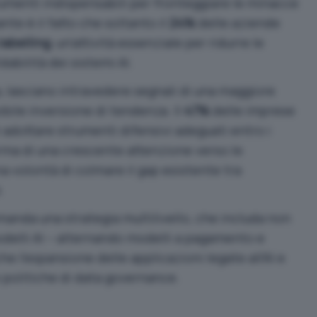
rumenti indispensabili per fronteggiare le minacce
te è il fatto che soltanto il
24%
delle aziende
labelling
, un’attività essenziale per ridurre le
idabilità dei sistemi AI.
a, lasciano intravedere segnali di una maggiore
bile inversione di tendenza. Il
47%
delle imprese
i adottare strumenti difensivi adeguati entro i
rma di una crescente attenzione verso le
na volontà di colmare il gap esistente tra
.
manda una strategia multilivello, che includa non
modelli AI – alternando modelli a pagamento e
 l’espansione delle applicazioni legate all’AI e
 politiche di data governance.