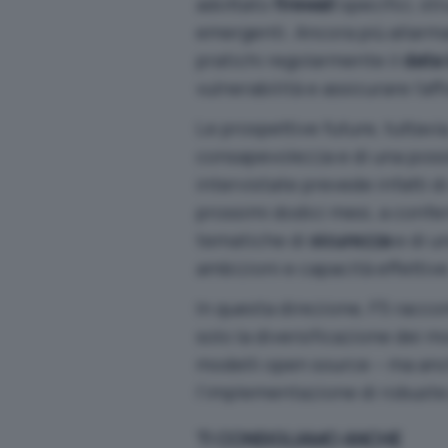
adottato
firewall
specifici, st
emergenti. Ancora più allarman
pratichi regolarmente il
data 
vulnerabilità e assicurare l’aff
Le prospettive future, tuttavi
consapevolezza e di una possi
intervistate prevede infatti d
prossimi dodici mesi, a confe
tematiche di
sicurezza
e di u
ambizioni e capacità effettive
In questa direzione, F5 racco
solo la diversificazione dei 
modelli open source – ma anche
l’implementazione di robuste
TI CONSIGLIAMO ANCHE