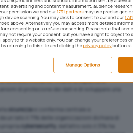
tirne le implicazioni più complesse.
as unique identifiers and standard information sent by a device 
ntent, advertising and content measurement, audience research
ttro adotta l’AI
your permission we and our
1731 partners
may use precise geolo
ugh device scanning. You may click to consent to our and our
1731
ibed above. Alternatively you may access more detailed inform
ge un dato interessante: una applicazione
fore consenting or to refuse consenting. Please note that some
may not require your consent, but you have a right to object to 
à funzionalità legate all’AI. Questo trend si
ll apply to this website only. You can change your preferences o
iversificazione nell’adozione di modelli, che
by returning to this site and clicking the
privacy policy
button at
etarie come
GPT-4
fino ai
modelli open source
quali
Manage Options
mento
e
open source
, tuttavia, non garantisce di per
la vera discriminante rimane la capacità di
ismi di protezione dei dati e di sviluppare una
ella
sicurezza
si conferma centrale e
a un lato il 71% delle organizzazioni dichiara di
a propria
cybersecurity
, dall’altro solo il 31% ha