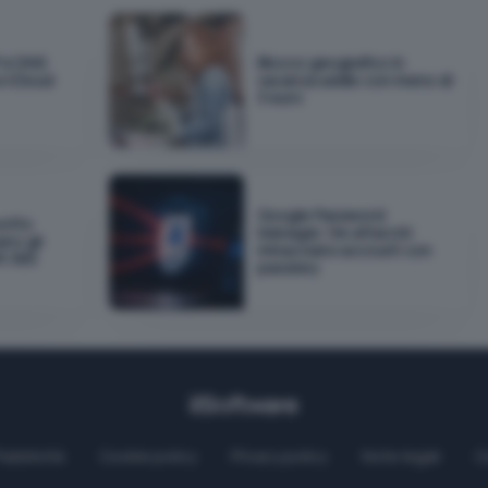
 e DNS
Blocco geografico in
e iCloud
vacanza addio con meno di
3 euro
Google Password
sotto
Manager, tre attacchi
ano gli
minacciano account con
t 365
passkey
Pubblicità
Cookie policy
Privacy policy
Note legali
C