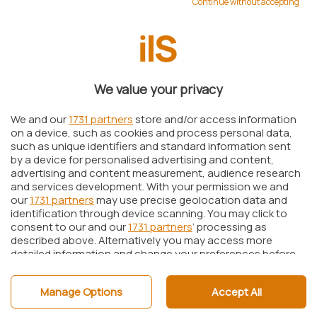
Continue without accepting
Business
Bloccare l'utilizzo delle chiavette USB in
Windows
We value your privacy
We and our
1731 partners
store and/or access information
Media
on a device, such as cookies and process personal data,
Audio spaziale in Windows 10: cos'è e
such as unique identifiers and standard information sent
come attivarlo
by a device for personalised advertising and content,
advertising and content measurement, audience research
and services development. With your permission we and
our
1731 partners
may use precise geolocation data and
identification through device scanning. You may click to
consent to our and our
1731 partners
’ processing as
Windows
Come eliminare la cartella Oggetti 3D in
described above. Alternatively you may access more
Windows 10
detailed information and change your preferences before
consenting or to refuse consenting. Please note that
some processing of your personal data may not require
Manage Options
Accept All
your consent, but you have a right to object to such
processing. Your preferences will apply to this website only.
Antivirus