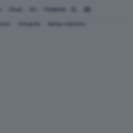
i
Cloud
OS
Pubblicità
ement
Crittografia
Backup e Ripristino