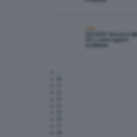
PCMover
Utility
SVCHOST blocca o rall
il PC, come capire il
problema
30
31
32
33
34
35
36
37
38