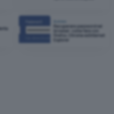
Business
Recuperare password nel
enta
browser: come fare con
Firefox, Chrome ed Internet
Explorer