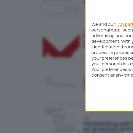
smartphone o tablet
We and our
1731 par
personal data, such 
Windows
advertising and co
Errori durante
l'aggiornamento a Wi
development. With 
8.1 Update
identification thro
processing as descr
your preferences be
your personal data 
Your preferences wi
consent at any time 
Backup e ripristino
webpage.
Evitare perdite di dati:
configurare RAID
Reti
Heartbleed bug, quali i 
per gli utenti ed i gestor