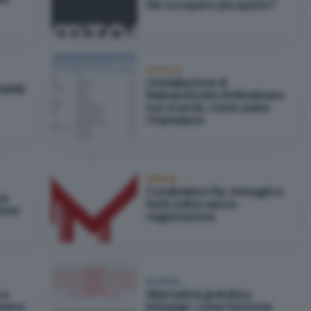
file occupano più spazio?
Antivirus
L'installazione di
abile
Malwarebytes Antimalware
non si avvia, come usare
Chameleon
Internet
Condividere file, immagini e
za
testi online senza
ione
registrazione
Business
 a
Alternativa gratuita a
lvere
InDesign: come funziona