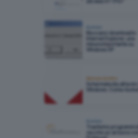
siti web HTTPS?
Business
Bloccare i download in
Internet Explorer, una
misura importante su
Windows XP
Backup e ripristino
Schermata blu all'avvio 
Windows. Come risolv
Business
Trasferire programmi d
vecchio pc al nuovo co