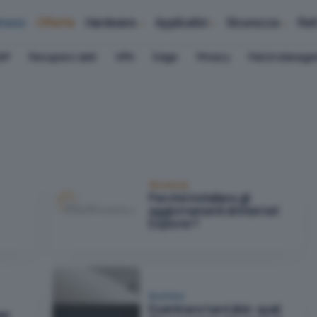
iness
Offerte
Hardware
Applicativi
Sicurezza
Ret
AP
Recupero dati
VPN
Edge
Privacy
Patch Manag
Sicurezza
Perché installare gli
aggiornamenti di Internet
Explorer?
Business
Esaminare hard disk: quali
el