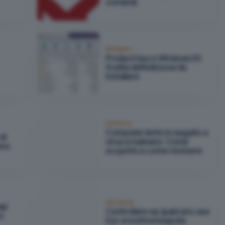
comandi
Windows
Product key e Windows 8.1.
Scelta dell'edizione da
installare
Antivirus
Computer lento in seguito a
di
virus e malware. Come
ere
scoprirlo e come risolvere
Sicurezza
al
Controllare se qualcuno usa
n
il pc a nostra insaputa