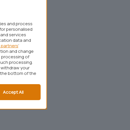
kies and process
for personalised
 and services
cation data and
 partners
’
ation and change
 processing of
such processing.
r withdraw your
 the bottom of the
Accept All