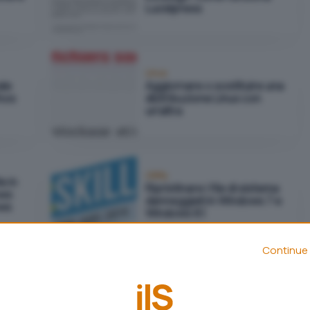
Lucidpress
Linux
ale
Aggiornare o sostituire una
hos
distribuzione Linux con
un'altra
Utility
e in
Ripristinare i file di sistema
ows
danneggiati in Windows 7 e
ows
Windows 8.1
Continue 
Business
 da
I migliori programmi per il
backup del disco fisso