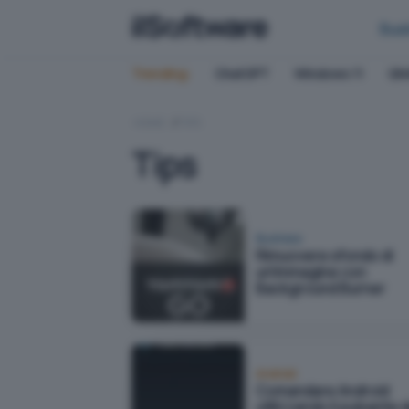
Bus
Trending:
ChatGPT
Windows 11
QN
HOME
TIPS
Tips
Business
Rimuovere sfondo di
un'immagine con
Background Burner
Android
Comandare Android
utilizzando il pulsante d