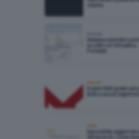
volume
Business
Sistema operativo port
su USB con Virtualbox
Portable
Internet
Inviare SMS gratis sen
limiti e senza registraz
Utility
Impossibile aggiornare
Windows 8.1, come riso