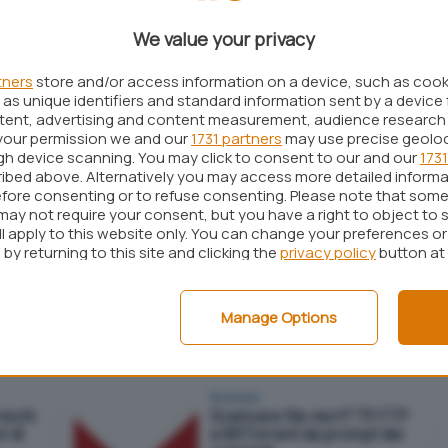
We value your privacy
tners
store and/or access information on a device, such as coo
as unique identifiers and standard information sent by a device 
Business
ntent, advertising and content measurement, audience research
Trascrivere testo da foto
ndows
con Google Keep su
your permission we and our
1731 partners
may use precise geolo
desktop e smartphone
ugh device scanning. You may click to consent to our and our
1731
ibed above. Alternatively you may access more detailed inform
fore consenting or to refuse consenting. Please note that some
may not require your consent, but you have a right to object to 
ll apply to this website only. You can change your preferences o
by returning to this site and clicking the
privacy policy
button at
Business
 come
Windows XP Mode in
Windows 8.1, come fare?
Manage Options
Business
rischi
Scaricare file via HTTP, FTP
i di
e BitTorrent da prompt dei