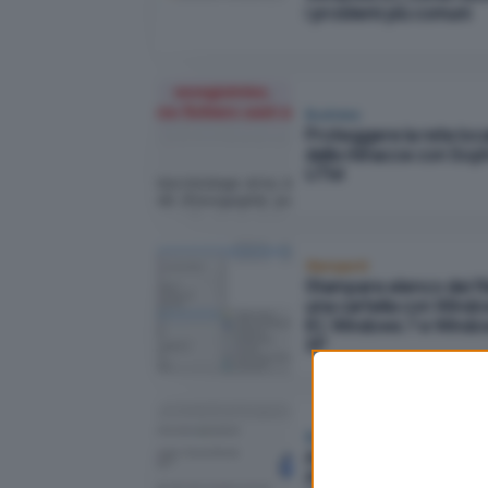
i problemi più comuni
Business
Proteggere la rete loc
dalle minacce con Sop
UTM
Stampanti
Stampare elenco dei fil
una cartella con Wind
8.1, Windows 7 e Wind
XP
Business
Accedere al computer
Android utilizzando