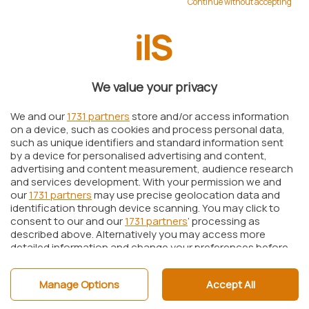
Continue without accepting
Antivirus
Scansione antivirus online dei processi in
esecuzione
We value your privacy
We and our
1731 partners
store and/or access information
Antivirus
on a device, such as cookies and process personal data,
Virus polizia di Stato e polizia postale su
such as unique identifiers and standard information sent
Mac OS X: come rimuoverli
by a device for personalised advertising and content,
advertising and content measurement, audience research
and services development. With your permission we and
our
1731 partners
may use precise geolocation data and
identification through device scanning. You may click to
consent to our and our
1731 partners
’ processing as
Business
described above. Alternatively you may access more
Ridurre il consumo di dati su Android
detailed information and change your preferences before
consenting or to refuse consenting. Please note that
some processing of your personal data may not require
Manage Options
Accept All
your consent, but you have a right to object to such
processing. Your preferences will apply to this website only.