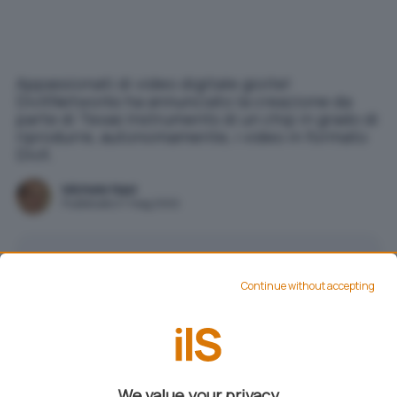
Appassionati di video digitale gioite!
DivXNetworks ha annunciato la creazione da
parte di Texas Instruments di un chip in grado di
riprodurre, autonomamente, i video in formato
DivX.
Michele Nasi
Pubblicato il 7 mag 2002
Aggiungi IlSoftware.it come
Fonte preferita su Google
Continue without accepting
Appassionati di video digitale gioite!
DivXNetworks ha annunciato la creazione da
We value your privacy