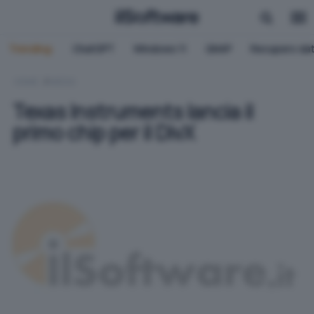
Trending:
ChatGPT
Windows 11
QNAP
Recupero dat
HOME
MEDIA
Texas Instruments lancia il
primo chip per il DivX